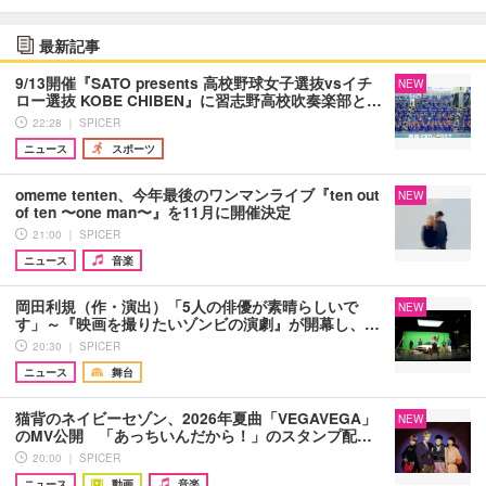
最新記事
9/13開催『SATO presents 高校野球女子選抜vsイチ
NEW
ロー選抜 KOBE CHIBEN』に習志野高校吹奏楽部と…
22:28 ｜ SPICER
ニュース
スポーツ
omeme tenten、今年最後のワンマンライブ『ten out
NEW
of ten 〜one man〜』を11月に開催決定
21:00 ｜ SPICER
ニュース
音楽
岡田利規（作・演出）「5人の俳優が素晴らしいで
NEW
す」～『映画を撮りたいゾンビの演劇』が開幕し、…
20:30 ｜ SPICER
ニュース
舞台
猫背のネイビーセゾン、2026年夏曲「VEGAVEGA」
NEW
のMV公開 「あっちいんだから！」のスタンプ配…
20:00 ｜ SPICER
ニュース
動画
音楽