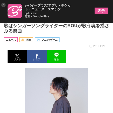
×
e＋(イープラス)アプリ - チケッ
ト・ニュース・スマチケ
表示
eplus inc.
無料 - Google Play
舞台『文豪とアルケミスト 余計者ノ挽歌』、主題
歌はシンガーソングライターのROUが歌う魂を揺さ
ぶる楽曲
ニュース
舞台
アニメ/ゲーム
2019.2.20
ポスト
シェア
送る