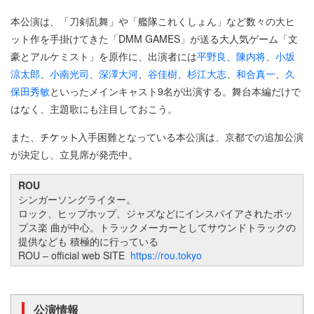
本公演は、「刀剣乱舞」や「艦隊これくしょん」など数々の大ヒ
ット作を手掛けてきた「DMM GAMES」が送る大人気ゲーム「文
豪とアルケミスト」を原作に、出演者には
平野良
、
陳内将
、
小坂
涼太郎
、
小南光司
、
深澤大河
、
谷佳樹
、
杉江大志
、
和合真一
、
久
保田秀敏
といったメインキャスト9名が出演する。舞台本編だけで
はなく、主題歌にも注目しておこう。
また、
入手困難となっている本公演は、京都での追加公演
が決定し、立見席が発売中。
ROU
シンガーソングライター。
ロック、ヒップホップ、ジャズなどにインスパイアされたポッ
プス楽 曲が中心。トラックメーカーとしてサウンドトラックの
提供なども 積極的に行っている
ROU – official web SITE
https://rou.tokyo
公演情報