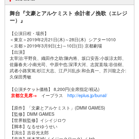
舞台『文豪とアルケミスト 余計者ノ挽歌（エレジ
ー）』
【公演日程・場所】
＜東京＞2019年2月21日(木)～28日(木) シアター1010
＜京都＞2019年3月9日(土)～10日(日) 京都劇場
【出演】
太宰治:平野良、織田作之助:陳内将、坂口安吾:小坂涼太郎、
佐藤春夫:小南光司、中原中也:深澤大河、志賀直哉:谷佳樹、
武者小路実篤:杉江大志、江戸川乱歩:和合真一、芥川龍之介:
久保田秀敏
【公演
価格】 8,200円(全席指定/税込)
京都立見席→
イープラス
http://eplus.jp/bunal/
【原作】「文豪とアルケミスト」(DMM GAMES)
【監修】DMM GAMES
【世界観監修】イシイジロウ
【脚本】なるせゆうせい
【演出】吉谷光太郎
【音楽】坂本英城(ノイジークローク) ／ tak