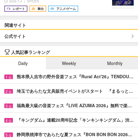
2026.7.4 ｜ SPICER
レポート
舞台
アニメ/ゲーム
関連サイト
公式サイト
人気記事ランキング
Daily
Weekly
Monthly
熊本県人吉市の野外音楽フェス『Rural Act'26』TENDOU…
1
位
埼玉であらたな文具販売イベントがスタート 『まるっと…
2
位
福島最大級の音楽フェス『LIVE AZUMA 2026』無料で楽…
3
位
『キングダム』連載20周年記念「キンキンキングダム」渋…
4
位
静岡県焼津市であらたな夏フェス『BON BON BON 2026…
5
位