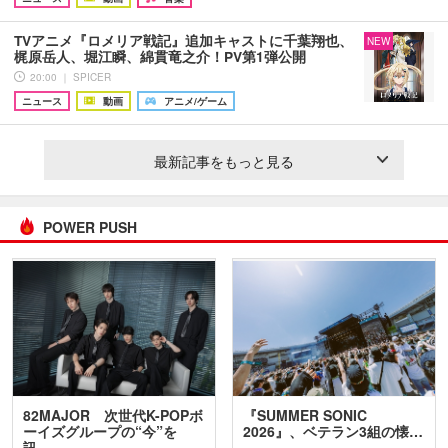
TVアニメ『ロメリア戦記』追加キャストに千葉翔也、
NEW
梶原岳人、堀江瞬、綿貫竜之介！PV第1弾公開
20:00 ｜ SPICER
ニュース
動画
アニメ/ゲーム
最新記事をもっと見る
POWER PUSH
82MAJOR 次世代K-POPボ
『SUMMER SONIC
ーイズグループの“今”を
2026』、ベテラン3組の懐…
訊…