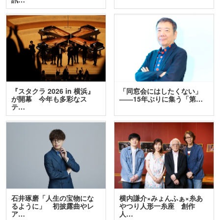
『スタクラ 2026 in 横浜』
「同窓会にはしたくない」
が開幕 今年も多彩なス
――15年ぶりに集う「第…
テ…
石井琢磨「人生の宝物にな
横内謙介×みょんふぁ×糸あ
るように」 初披露曲やレ
やつり人形一糸座 創作
ア…
人…