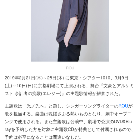
ROU
2019年2月21日(木)～28日(木) に東京・シアター1010、3月9日
(土)～10日(日)に京都劇場にて上演される、舞台『文豪とアルケミ
スト 余計者の挽歌(エレジー)』の主題歌情報が解禁された。
主題歌は「光ノ先へ」と題し、シンガーソングライターの
ROU
が
歌を担当する。楽曲は魂揺さぶる熱いものとなり、劇中オープニ
ングで使用される。また主題歌は公演中、劇場で公演のDVD&Blu-
rayを予約した方を対象に主題歌CDが特典として付属されるので、
予約は必至になることは間違いなしだ。