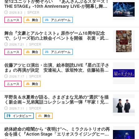
全12ユニットが勢ぞろい 『あんさんぶるスターズ！
THE STAGE』-10th Anniversary LIVE-が開幕し舞…
2026.8.3 ｜ SPICER
ニュース
舞台
アニメ/ゲーム
舞台『文豪とアルケミスト』原作ゲーム10周年記念
で、シリーズ初の上映会イベントを開催 衣裳・武…
2026.7.21 ｜ SPICER
ニュース
舞台
アニメ/ゲーム
佐藤アツヒロ演出・出演、絵本朗読LIVE『星の王子さ
ま』の再演が決定 安達祐人、坂垣怜次、佐藤祐吾…
2026.7.17 ｜ SPICER
ニュース
舞台
平野良＆水夏希が語る、さまざまな兄弟の“選択”を描
く新企画～兄弟寓話コレクション第一弾『平家！兄…
2026.7.11 ｜ SPICER
インタビュー
舞台
絶体絶命の暗闇から “夜明け”へ、ミラクルトリオの再
会を描く『Action Stage「エリオスライジングヒー…