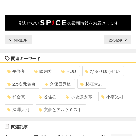
見逃せない
の最新情報をお届けします
前の記事
次の記事
関連キーワード
平野良
陳内将
ROU
なるせゆうせい
2.5次元舞台
久保田秀敏
杉江大志
和合真一
谷佳樹
小坂涼太郎
小南光司
深澤大河
文豪とアルケミスト
関連記事