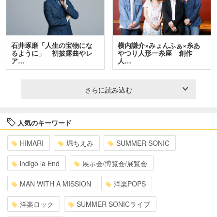
石井琢磨「人生の宝物にな
横内謙介×みょんふぁ×糸あ
るように」 初披露曲やレ
やつり人形一糸座 創作
ア…
人…
さらに読み込む
人気のキーワード
HIMARI
堀ちえみ
SUMMER SONIC
indigo la End
展示会/博覧会/展覧会
MAN WITH A MISSION
洋楽POPS
洋楽ロック
SUMMER SONICライブ