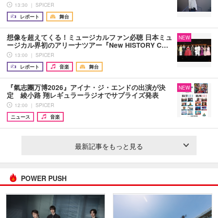
13:30 ｜ SPICER
レポート
舞台
想像を超えてくる！ミュージカルファン必聴 日本ミュ
NEW
ージカル界初のアリーナツアー『New HISTORY C…
13:00 ｜ SPICER
レポート
音楽
舞台
『氣志團万博2026』アイナ・ジ・エンドの出演が決
NEW
定 綾小路 翔レギュラーラジオでサプライズ発表
12:00 ｜ SPICER
ニュース
音楽
最新記事をもっと見る
POWER PUSH