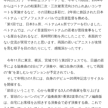
からはベトナムの枯葉剤二次・三次被害児向けのふれあいコンサ
ートを実施するなど、その活動は多彩だ。2年前に創設された日本
ベトナム・ピアノフェスティバルでは音楽監督を務める。
「第1回では、日本3ヵ所、ベトナム4ヵ所でツアーを行いました。
ベトナムでは、ハノイ音楽院やベトナムの若者が普段食事をして
いる屋台を訪れるなど、長時間行動を共にしたことで、表面的で
ない交流が実現できたと思います。両国の若いピアニストが友情
を育む様子を目の当たりにして、感慨深かったです」
今年11月に東京、横浜、宮城で行う第2回フェスでも、日越の若
手による協奏曲の2台ピアノ演奏や、樋口自身の演奏、そして両国
の“食”を楽しむレセプションが予定されている。
そして年明けの1月には、自身のデビュー20周年記念リサイタル
を開催する。
「節目ということで、心から敬愛する3人の作曲家を取り上げま
す。冒頭のショパンのピアノ協奏曲第1番第2楽章のピアノ編曲版
は、自宅にお客様をお招きする演奏会で必ず演奏する曲。これで