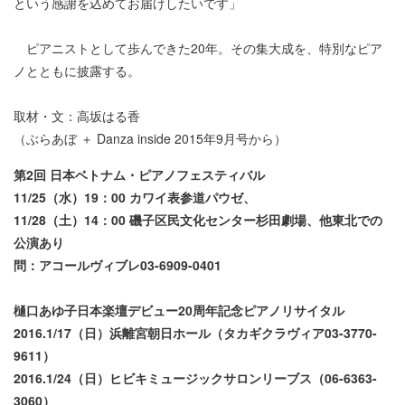
という感謝を込めてお届けしたいです」
ピアニストとして歩んできた20年。その集大成を、特別なピア
ノとともに披露する。
取材・文：高坂はる香
（ぶらあぼ ＋ Danza inside 2015年9月号から）
第2回 日本ベトナム・ピアノフェスティバル
11/25（水）19：00 カワイ表参道パウゼ、
11/28（土）14：00 磯子区民文化センター杉田劇場、他東北での
公演あり
問：アコールヴィブレ03-6909-0401
樋口あゆ子日本楽壇デビュー20周年記念ピアノリサイタル
2016.1/17（日）浜離宮朝日ホール（タカギクラヴィア03-3770-
9611）
2016.1/24（日）ヒビキミュージックサロンリーブス（06-6363-
3060）