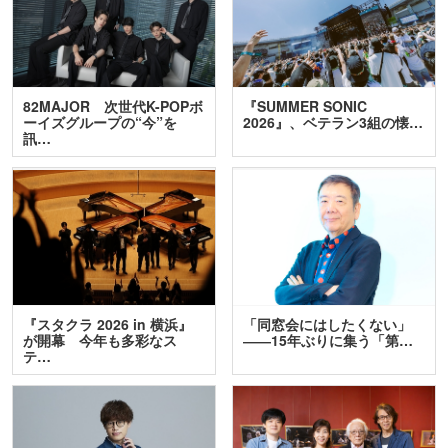
82MAJOR 次世代K-POPボ
『SUMMER SONIC
ーイズグループの“今”を
2026』、ベテラン3組の懐…
訊…
『スタクラ 2026 in 横浜』
「同窓会にはしたくない」
が開幕 今年も多彩なス
――15年ぶりに集う「第…
テ…