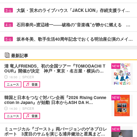
大阪・茨木のライブハウス「JACK LION」存続支援ライ…
3
位
石田泰尚×渡辺雄一――破格の“音楽魂”が静かに燃える …
4
位
坂本冬美、歌手生活40周年記念でおくる明治座公演のメイ…
5
位
最新記事
清 竜人FRIENDS、初の全国ツアー『TOMODACHI T
NEW
OUR』開催が決定 神戸・東京・名古屋・横浜の…
16:00 ｜ SPICER
ニュース
音楽
韓国と日本をつなぐ対バン企画『2026 Rising Conne
NEW
ction in Japan』が始動 日本からASH DA H…
14:30 ｜ SPICER
ニュース
音楽
ミュージカル『ゴースト』両バージョンのゲネプロレ
NEW
ポート 3度目のサムを演じる浦井健治と星風まど…