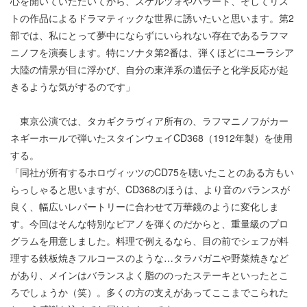
心を開いていただいてから、スケルツォやバラード、そしてリス
トの作品によるドラマティックな世界に誘いたいと思います。第2
部では、私にとって夢中にならずにいられない存在であるラフマ
ニノフを演奏します。特にソナタ第2番は、弾くほどにユーラシア
大陸の情景が目に浮かび、自分の東洋系の遺伝子と化学反応が起
きるような気がするのです」
東京公演では、タカギクラヴィア所有の、ラフマニノフがカー
ネギーホールで弾いたスタインウェイCD368（1912年製）を使用
する。
「同社が所有するホロヴィッツのCD75を聴いたことのある方もい
らっしゃると思いますが、CD368のほうは、より音のバランスが
良く、幅広いレパートリーに合わせて万華鏡のように変化しま
す。今回はそんな特別なピアノを弾くのだからと、重量級のプロ
グラムを用意しました。料理で例えるなら、目の前でシェフが料
理する鉄板焼きフルコースのような…タラバガニや野菜焼きなど
があり、メインはバランスよく脂ののったステーキといったとこ
ろでしょうか（笑）。多くの方の支えがあってここまでこられた