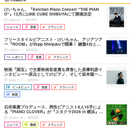
けいちゃん、『Keichan Piano Concert "THE PIAN
O"』12月にLINE CUBE SHIBUYAにて開催決定
2026.8.3 ｜ SPICER
ニュース
音楽
クラシック
フリースタイルピアニスト・けいちゃん、アジアツア
ー『ROOM』がZepp Shinjukuで開幕！ 鍵盤4台と…
2026.8.1 ｜ SPICER
レポート
音楽
クラシック
映画『国宝』で主要映画音楽賞を席巻した原摩利彦イ
ンタビュー〜原点としてのピアノ、そして坂本龍一…
2026.7.17 ｜ SPICER
インタビュー
音楽
クラシック
映画
石井琢磨プロデュース、男性ピアニスト8人16手によ
る『PIANO CLOVER』が『スタクラ2026 in 横浜』…
2026.4.18 ｜ SPICER
ニュース
動画
クラシック