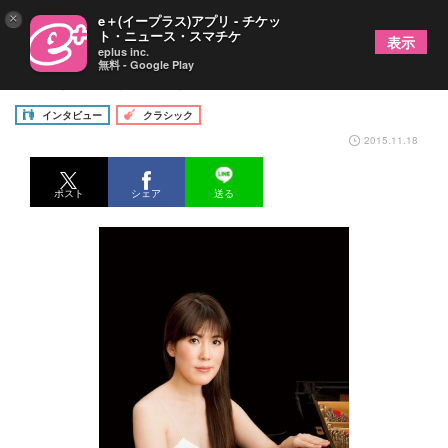
×
e＋(イープラス)アプリ - チケッ
ト・ニュース・スマチケ
表示
eplus inc.
無料 - Google Play
樋口あゆ子（ピアノ）
インタビュー
クラシック
2015.11.18
ポスト
シェア
送る