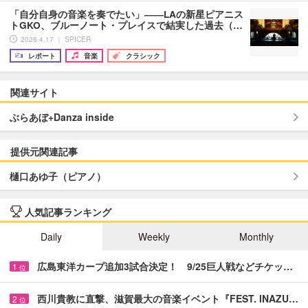
「自分自身の音楽を奏でたい」――LAの新星ピアニス
トGKO、ブルーノート・プレイスで結実した過去（…
2026.4.17 ｜ SPICER
レポート
音楽
クラシック
関連サイト
ぶらあぼ+Danza inside
提供元関連記事
樋口あゆ子（ピアノ）
人気記事ランキング
Daily
Weekly
Monthly
広島東洋カープ追加3試合決定！ 9/25巨人戦などチケッ…
1
位
西川貴教に直撃、滋賀最大の音楽イベント『FEST. INAZU…
2
位