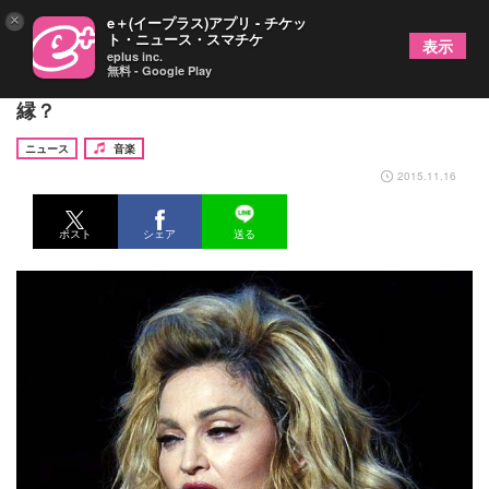
×
e＋(イープラス)アプリ - チケッ
ト・ニュース・スマチケ
表示
eplus inc.
無料 - Google Play
マドンナとS・ペンが離婚から26年の時を経て復
縁？
ニュース
音楽
2015.11.16
ポスト
シェア
送る