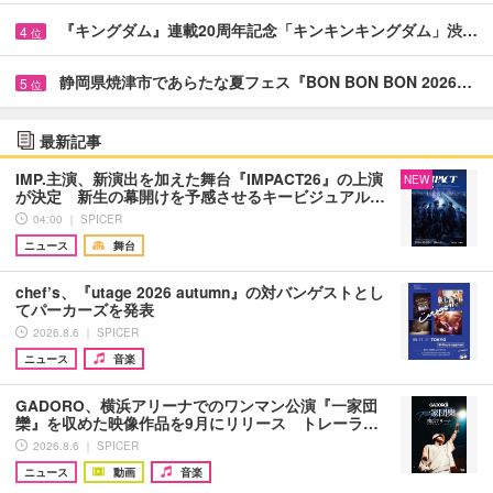
『キングダム』連載20周年記念「キンキンキングダム」渋…
4
位
静岡県焼津市であらたな夏フェス『BON BON BON 2026…
5
位
最新記事
IMP.主演、新演出を加えた舞台『IMPACT26』の上演
NEW
が決定 新生の幕開けを予感させるキービジュアル…
04:00 ｜ SPICER
ニュース
舞台
chef’s、『utage 2026 autumn』の対バンゲストとし
てパーカーズを発表
2026.8.6 ｜ SPICER
ニュース
音楽
GADORO、横浜アリーナでのワンマン公演『一家団
欒』を収めた映像作品を9月にリリース トレーラ…
2026.8.6 ｜ SPICER
ニュース
動画
音楽