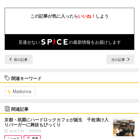
この記事が気に入ったら
いいね！
しよう
見逃せない
の最新情報をお届けします
前の記事
次の記事
関連キーワード
Madonna
関連記事
京都・祇園にハードロックカフェが誕生 千枚漬け入
りバーガーに舞妓もびっくり
2019.7.23 ｜ SPICER
ニュース
音楽