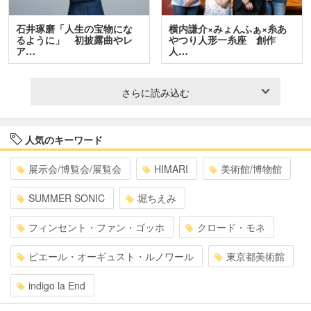
石井琢磨「人生の宝物にな
横内謙介×みょんふぁ×糸あ
るように」 初披露曲やレ
やつり人形一糸座 創作
ア…
人…
さらに読み込む
人気のキーワード
展示会/博覧会/展覧会
HIMARI
美術館/博物館
SUMMER SONIC
堀ちえみ
フィンセント・ファン・ゴッホ
クロード・モネ
ピエール・オーギュスト・ルノワール
東京都美術館
indigo la End