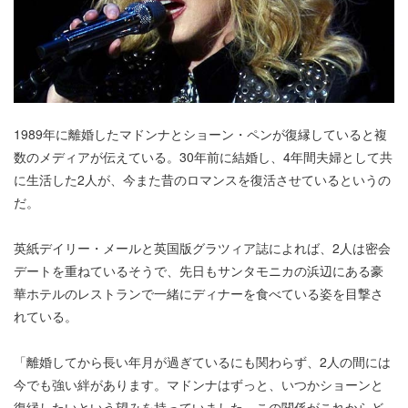
1989年に離婚したマドンナとショーン・ペンが復縁していると複
数のメディアが伝えている。30年前に結婚し、4年間夫婦として共
に生活した2人が、今また昔のロマンスを復活させているというの
だ。
英紙デイリー・メールと英国版グラツィア誌によれば、2人は密会
デートを重ねているそうで、先日もサンタモニカの浜辺にある豪
華ホテルのレストランで一緒にディナーを食べている姿を目撃さ
れている。
「離婚してから長い年月が過ぎているにも関わらず、2人の間には
今でも強い絆があります。マドンナはずっと、いつかショーンと
復縁したいという望みを持っていました。この関係がこれからど