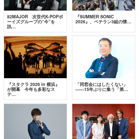
82MAJOR 次世代K-POPボ
『SUMMER SONIC
ーイズグループの“今”を
2026』、ベテラン3組の懐…
訊…
『スタクラ 2026 in 横浜』
「同窓会にはしたくない」
が開幕 今年も多彩なス
――15年ぶりに集う「第…
テ…