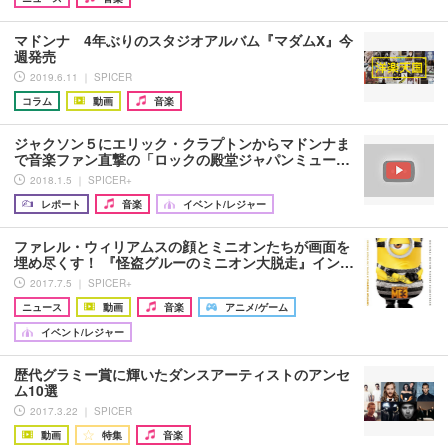
マドンナ 4年ぶりのスタジオアルバム『マダムX』今
週発売
2019.6.11 ｜ SPICER
コラム
動画
音楽
ジャクソン５にエリック・クラプトンからマドンナま
で音楽ファン直撃の「ロックの殿堂ジャパンミュー…
2018.1.5 ｜ SPICER+
レポート
音楽
イベント/レジャー
ファレル・ウィリアムスの顔とミニオンたちが画面を
埋め尽くす！ 『怪盗グルーのミニオン大脱走』イン…
2017.7.5 ｜ SPICER+
ニュース
動画
音楽
アニメ/ゲーム
イベント/レジャー
歴代グラミー賞に輝いたダンスアーティストのアンセ
ム10選
2017.3.22 ｜ SPICER
動画
特集
音楽