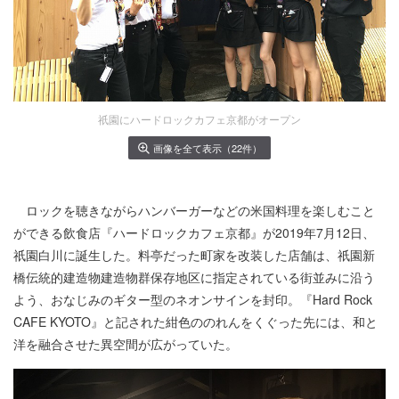
祇園にハードロックカフェ京都がオープン
画像を全て表示（22件）
ロックを聴きながらハンバーガーなどの米国料理を楽しむこと
ができる飲食店『ハードロックカフェ京都』が2019年7月12日、
祇園白川に誕生した。料亭だった町家を改装した店舗は、祇園新
橋伝統的建造物建造物群保存地区に指定されている街並みに沿う
よう、おなじみのギター型のネオンサインを封印。『Hard Rock
CAFE KYOTO』と記された紺色ののれんをくぐった先には、和と
洋を融合させた異空間が広がっていた。