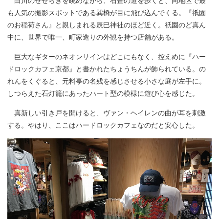
白川のせせらぎを眺めながら、石畳の道を歩くと、同地区で最
も人気の撮影スポットである巽橋が目に飛び込んでくる。『祇園
のお稲荷さん』と親しまれる辰巳神社のほど近く。祇園のど真ん
中に、世界で唯一、町家造りの外観を持つ店舗がある。
巨大なギターのネオンサインはどこにもなく、控えめに『ハー
ドロックカフェ京都』と書かれたちょうちんが飾られている。の
れんをくぐると、元料亭の名残を感じさせる小さな庭が左手に。
しつらえた石灯籠にあったハート型の模様に遊び心を感じた。
真新しい引き戸を開けると、ヴァン・ヘイレンの曲が耳を刺激
する。やはり、ここはハードロックカフェなのだと安心した。