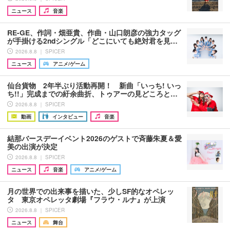
ニュース
音楽
RE-GE、作詞・畑亜貴、作曲・山口朗彦の強力タッグ
が手掛ける2ndシングル「どこにいても絶対君を見…
2026.8.8 ｜ SPICER
ニュース
アニメ/ゲーム
仙台貨物 2年半ぶり活動再開！ 新曲「いっち! いっ
ち!!」完成までの紆余曲折、トゥアーの見どころと…
2026.8.8 ｜ SPICER
動画
インタビュー
音楽
結那バースデーイベント2026のゲストで斉藤朱夏＆愛
美の出演が決定
2026.8.8 ｜ SPICER
ニュース
音楽
アニメ/ゲーム
月の世界での出来事を描いた、少しSF的なオペレッ
タ 東京オペレッタ劇場『フラウ・ルナ』が上演
2026.8.8 ｜ SPICER
ニュース
舞台