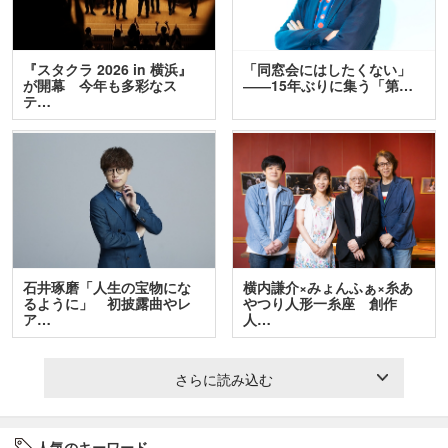
『スタクラ 2026 in 横浜』
「同窓会にはしたくない」
が開幕 今年も多彩なス
――15年ぶりに集う「第…
テ…
石井琢磨「人生の宝物にな
横内謙介×みょんふぁ×糸あ
るように」 初披露曲やレ
やつり人形一糸座 創作
ア…
人…
さらに読み込む
人気のキーワード