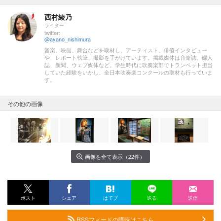
西村綾乃
ライター
twitter:
@ayano_nishimura
音楽、映画、舞台などを取材し、アーティスト、俳優インタビュー
や、レポート執筆、撮影を手がけています。掲載媒体は音楽誌、婦人
誌、新聞、ウェブ媒体など。学生時代に吹奏楽部でトランペット担当
していた経験をいかし、全日本吹奏楽コンクールの取材も行っていま
す。
その他の画像
画像を全て表示（22件）
ポスト
シェア
はてブ
送る
送信
RSSフィードの購読はこちら