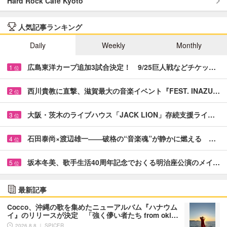
Hard Rock Cafe Kyoto
人気記事ランキング
Daily
Weekly
Monthly
広島東洋カープ追加3試合決定！ 9/25巨人戦などチケッ…
1
位
西川貴教に直撃、滋賀最大の音楽イベント『FEST. INAZU…
2
位
大阪・茨木のライブハウス「JACK LION」存続支援ライ…
3
位
石田泰尚×渡辺雄一――破格の“音楽魂”が静かに燃える …
4
位
坂本冬美、歌手生活40周年記念でおくる明治座公演のメイ…
5
位
最新記事
Cocco、沖縄の歌を集めたニューアルバム『ハナウム
イ』のリリースが決定 「強く儚い者たち from oki…
2026.8.8 ｜ SPICER