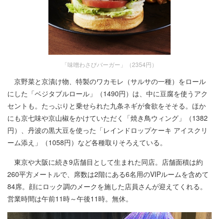
「味噌わさびバーガー」（2354円）
京野菜と京漬け物、特製のワカモレ（サルサの一種）をロール
にした「ベジタブルロール」（1490円）は、中に豆腐を使うアク
セントも。たっぷりと乗せられた九条ネギが食欲をそそる。ほか
にも京七味や京山椒をかけていただく「焼き鳥ウィング」（1382
円）、丹波の黒大豆を使った「レインドロップケーキ アイスクリ
ーム添え」（1058円）など各種取りそろえている。
東京や大阪に続き9店舗目として生まれた同店。店舗面積は約
260平方メートルで、席数は2階にある6名用のVIPルームを含めて
84席。顔にロック調のメークを施した店員さんが迎えてくれる。
営業時間は午前11時～午後11時。無休。