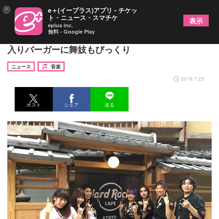
×
e＋(イープラス)アプリ - チケッ
ト・ニュース・スマチケ
表示
eplus inc.
無料 - Google Play
京都・祇園にハードロックカフェが誕生 千枚漬け
入りバーガーに舞妓もびっくり
ニュース
音楽
2019.7.23
ポスト
シェア
送る