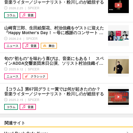
音楽ライター／ジャーナリスト・粉川しのが総括する
2026.2.25 ｜ SPICER
コラム
音楽
山崎育三郎、生田絵梨花、村治佳織をゲストに迎えた
『Happy Mother’s Day！～母に感謝のコンサート …
2026.2.6 ｜ SPICER
ニュース
音楽
舞台
旬の“初もの”を味わう喜びは、音楽にもある！ スペ
インADDA交響楽団来日公演、ソリスト村治佳織イ…
2025.9.12 ｜ SPICER
ニュース
クラシック
【コラム】第67回グラミー賞では何が起きたのか？
音楽ライター／ジャーナリスト・粉川しのが総括する
2025.2.15 ｜ SPICER
コラム
音楽
関連サイト