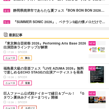
静岡県焼津市であらたな夏フェス『BON BON BON 2026…
4
位
『SUMMER SONIC 2026』、ベテラン3組の懐メロだけで…
5
位
最新記事
『東京舞台芸術祭 2026』Performing Arts Base 2026
NEW
出演団体ラインナップが解禁
17:35 ｜ SPICER
ニュース
舞台
福島最大級の音楽フェス『LIVE AZUMA 2026』無料
NEW
で楽しめるECHO STAGEの出演アーティストを発表
15:38 ｜ SPICER
ニュース
音楽
巨人ファーム公式戦ナイターで縁日＆プール！ 『G
NEW
タウン夏休みナイターまつり』開催
13:36 ｜ SPICER
ニュース
スポーツ