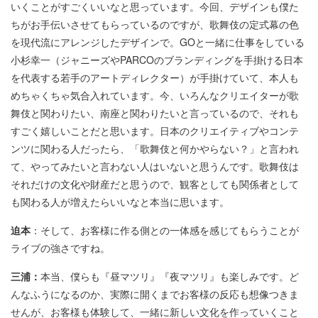
いくことがすごくいいなと思っています。今回、デザインも僕た
ちがお手伝いさせてもらっているのですが、歌舞伎の定式幕の色
を現代流にアレンジしたデザインで。GOと一緒に仕事をしている
小杉幸一（ジャニーズやPARCOのブランディングを手掛ける日本
を代表する若手のアートディレクター）が手掛けていて、本人も
めちゃくちゃ気合入れています。今、いろんなクリエイターが歌
舞伎と関わりたい、南座と関わりたいと言っているので、それも
すごく嬉しいことだと思います。日本のクリエイティブやコンテ
ンツに関わる人だったら、「歌舞伎と何かやらない？」と言われ
て、やってみたいと言わない人はいないと思うんです。歌舞伎は
それだけの文化や財産だと思うので、観客としても関係者として
も関わる人が増えたらいいなと本当に思います。
迫本
：そして、お客様に作る側との一体感を感じてもらうことが
ライブの強さですね。
三浦：
本当、僕らも『昼マツリ』『夜マツリ』も楽しみです。ど
んなふうになるのか、実際に開くまでお客様の反応も想像つきま
せんが、お客様も体験して、一緒に新しい文化を作っていくこと