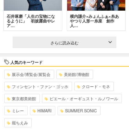
石井琢磨「人生の宝物にな
横内謙介×みょんふぁ×糸あ
るように」 初披露曲やレ
やつり人形一糸座 創作
ア…
人…
さらに読み込む
人気のキーワード
展示会/博覧会/展覧会
美術館/博物館
フィンセント・ファン・ゴッホ
クロード・モネ
東京都美術館
ピエール・オーギュスト・ルノワール
ミレー
HIMARI
SUMMER SONIC
堀ちえみ