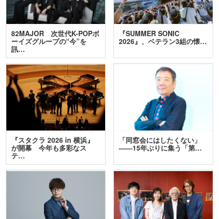
82MAJOR 次世代K-POPボ
『SUMMER SONIC
ーイズグループの“今”を
2026』、ベテラン3組の懐…
訊…
『スタクラ 2026 in 横浜』
「同窓会にはしたくない」
が開幕 今年も多彩なス
――15年ぶりに集う「第…
テ…