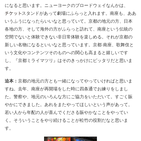
になると思います。ニューヨークのブロードウェイなんかは、
スタンドがあって劇場にふらっと入れます。南座も、ああ
いうふうになったらいいなと思っていて。京都の地元の方、日本
各地の方、そして海外の方がふらっと訪れて、南座という伝統の
空間でないと体験できない非日常体験を楽しめる。それが京都の
新しい名物になるといいなと思っています。京都·南座、歌舞伎と
いう文化やコンテンツそのものへの関心も高まると嬉しいです
し、『京都ミライマツリ』はそのきっかけにピッタリだと思いま
す。
迫本：
京都の地元の方とも一緒になってやっていければと思いま
すね。去年、南座が再開場をした時に四条通でお練りをしまし
た。警察や、地元のいろんな方にご協力をいただいて。すごく賑
やかにできました。あれをまたやってほしいという声があって。
若い人から年配の人が喜んでくださる賑やかなことをやってい
く。そういうことをやり続けることが松竹の役割だなと思いま
す。