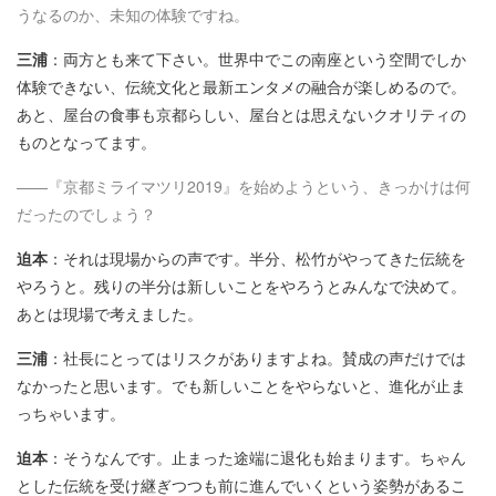
うなるのか、未知の体験ですね。
三浦
：両方とも来て下さい。世界中でこの南座という空間でしか
体験できない、伝統文化と最新エンタメの融合が楽しめるので。
あと、屋台の食事も京都らしい、屋台とは思えないクオリティの
ものとなってます。
――『京都ミライマツリ2019』を始めようという、きっかけは何
だったのでしょう？
迫本
：それは現場からの声です。半分、松竹がやってきた伝統を
やろうと。残りの半分は新しいことをやろうとみんなで決めて。
あとは現場で考えました。
三浦
：社長にとってはリスクがありますよね。賛成の声だけでは
なかったと思います。でも新しいことをやらないと、進化が止ま
っちゃいます。
迫本
：そうなんです。止まった途端に退化も始まります。ちゃん
とした伝統を受け継ぎつつも前に進んでいくという姿勢があるこ