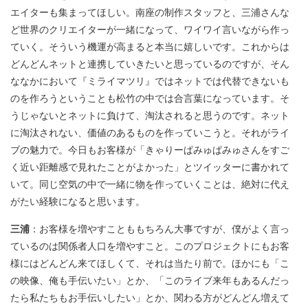
エイターも集まってほしい。南座の制作スタッフと、三浦さんな
ど世界のクリエイターが一緒になって、ワイワイ言いながら作っ
ていく。そういう機運が高まると本当に嬉しいです。これからは
どんどんネットと連携していきたいと思っているのですが、そん
ななかにおいて『ミライマツリ』ではネットでは代替できないも
のを作ろうということも松竹の中では合言葉になっています。そ
うじゃないとネットに負けて、淘汰されると思うのです。ネット
に淘汰されない、価値のあるものを作っていこうと。それがライ
ブの魅力で。今日もお客様が「きゃりーぱみゅぱみゅさんをすご
く近い距離感で見れたことがよかった」とツイッターに書かれて
いて。同じ空気の中で一緒に物を作っていくことは、絶対に代え
がたい経験になると思います。
三浦
：お客様を増やすことももちろん大事ですが、僕がよく言っ
ているのは関係者人口を増やすこと。このプロジェクトにもお客
様にはどんどん来てほしくて、それは当たり前で。ほかにも「こ
の映像、俺も手伝いたい」とか、「このライブ来年もあるんだっ
たら私たちもお手伝いしたい」とか、関わる方がどんどん増えて