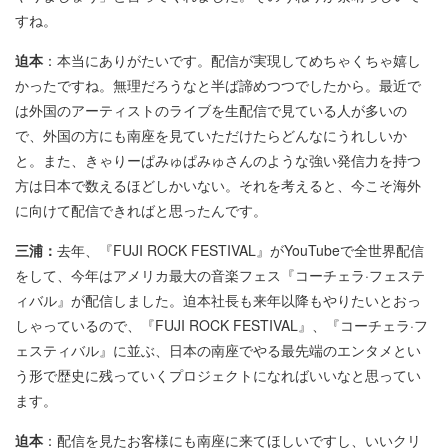
すね。
迫本
：本当にありがたいです。配信が実現してめちゃくちゃ嬉し
かったですね。無理だろうなと半ば諦めつつでしたから。最近で
は外国のアーティストのライブを生配信で見ている人が多いの
で、外国の方にも南座を見ていただけたらどんなにうれしいか
と。また、きゃりーぱみゅぱみゅさんのような強い発信力を持つ
方は日本で数えるほどしかいない。それを考えると、今こそ海外
に向けて配信できればと思ったんです。
三浦：
去年、『FUJI ROCK FESTIVAL』がYouTubeで全世界配信
をして、今年はアメリカ最大の音楽フェス『コーチェラ·フェステ
ィバル』が配信しました。迫本社長も来年以降もやりたいとおっ
しゃっているので、『FUJI ROCK FESTIVAL』、『コーチェラ·フ
ェスティバル』に並ぶ、日本の南座でやる最先端のエンタメとい
う形で歴史に残っていくプロジェクトになればいいなと思ってい
ます。
迫本
：配信を見たお客様にも南座に来てほしいですし、いいクリ