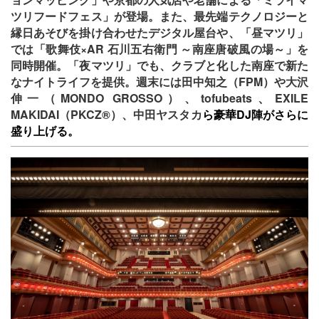
ツリフードフェス」が登場。また、最先端テクノロジーと
縁日あそびを掛け合わせたデジタル屋台や、「昼マツリ」
では「歌舞伎×AR 石川五右衛門 ～南座唐破風の場～」を
同時開催。「夜マツリ」でも、クラブと化した南座で新た
なナイトライフを提供。週末には田中知之（FPM）や大沢
、
伸一（MONDO GROSSO）、tofubeats
EXILE
MAKIDAI
（
PKCZ
®
）、中田ヤスタカ
ら
豪華DJ陣がさらに
盛り上げる。