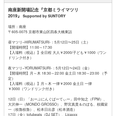
南座新開場記念『京都ミライマツリ
2019』
Supported by SUNTORY
場所：南座
〒605-0075 京都市東山区四条大橋東詰
昼マツリ–HIRUMATSURI-：5月12日〜25日（土）
【開場時間】11:00～17:30
【入場料（税込）】全日程 大人￥2000/子ども￥1000（
ワン
ドリンク付き）
夜マツリ–YORUMATSURI-：5月12日〜24日（金）
【開場時間】月～木 18:30～22:00 金土日 18:30～23:00 （予
定）
【入場料（税込）】月～木 一律￥2000 金土日 一律
￥3000（
ワンドリンク付き）
12日（日）「おーぷにんぐぱーてぃー」田中知之（FPM）、
大沢伸一（MONDO GROSSO）、野宮真貴＆のぼる、枝國栄
一（枝魯枝魯）、松本日出彦（松本酒造）
17日（金）tofubeats（DJ SET）、Licaxxx