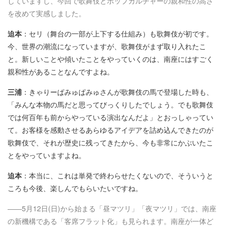
していますし、今回で歌舞伎とポップカルチャーの親和性の高さ
を改めて実感しました。
迫本
：セリ（舞台の一部が上下する仕組み）も歌舞伎が初です。
今、世界の潮流になっていますが、歌舞伎がまず取り入れたこ
と。新しいことや傾いたことをやっていくのは、南座にはすごく
親和性があることなんですよね。
三浦
：きゃりーぱみゅぱみゅさんが歌舞伎の馬で登場した時も、
「みんな本物の馬だと思ってびっくりしたでしょう。でも歌舞伎
では何百年も前からやっている演出なんだよ」とおっしゃってい
て。お客様を感動させるあらゆるアイデアを詰め込んできたのが
歌舞伎で、それが歴史に残ってきたから、今も非常にかぶいたこ
とをやっていますよね。
迫本
：本当に、これは単発で終わらせたくないので、そういうと
ころも今後、楽しんでもらいたいですね。
――5月12日(日)から始まる「昼マツリ」「夜マツリ」では、南座
の新機構である「客席フラット化」も見られます。南座が一体ど