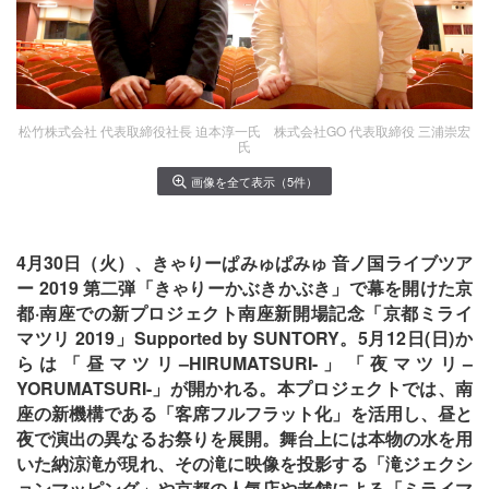
松竹株式会社 代表取締役社長 迫本淳一氏 株式会社GO 代表取締役 三浦崇宏
氏
画像を全て表示（5件）
4月30日（火）、きゃりーぱみゅぱみゅ 音ノ国ライブツア
ー 2019 第二弾「きゃりーかぶきかぶき」で幕を開けた京
都·南座での新プロジェクト南座新開場記念「京都ミライ
マツリ 2019」Supported by SUNTORY。5月12日(日)か
らは「昼マツリ–HIRUMATSURI-」「夜マツリ–
YORUMATSURI-」が開かれる。本プロジェクトでは、南
座の新機構である「客席フルフラット化」を活用し、昼と
夜で演出の異なるお祭りを展開。舞台上には本物の水を用
いた納涼滝が現れ、その滝に映像を投影する「滝ジェクシ
ョンマッピング」や京都の人気店や老舗による「ミライマ