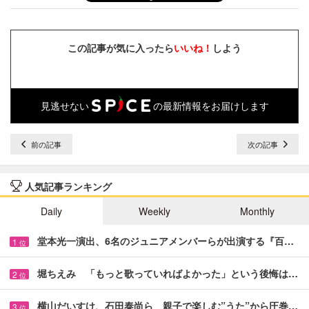
この記事が気に入ったら
いいね！
しよう
見逃せない
の最新情報をお届けします
前の記事
次の記事
人気記事ランキング
Daily
Weekly
Monthly
堂本光一演出、6名のジュニアメンバーらが出演する『百…
1
位
堀ちえみ 「もっと歌っていればよかった」という後悔は…
2
位
横山だいすけ、石田泰尚ら 親子で楽しむ”うた”から圧巻…
3
位