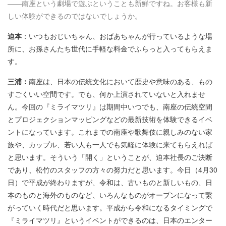
――南座という劇場で遊ぶということも新鮮ですね。お客様も新
しい体験ができるのではないでしょうか。
迫本
：いつもおじいちゃん、おばあちゃんが行っているような場
所に、お孫さんたち世代に手軽な料金でふらっと入ってもらえま
す。
三浦：
南座は、日本の伝統文化において歴史や意味のある、もの
すごくいい空間です。でも、何か上演されていないと入れませ
ん。今回の『ミライマツリ』は期間中いつでも、南座の伝統空間
とプロジェクションマッピングなどの最新技術を体験できるイベ
ントになっています。これまでの南座や歌舞伎に親しみのない家
族や、カップル、若い人も一人でも気軽に体験に来てもらえれば
と思います。そういう「開く」ということが、迫本社長のご決断
であり、松竹のスタッフの方々の努力だと思います。今日（4月30
日）で平成が終わりますが、令和は、古いものと新しいもの、日
本のものと海外のものなど、いろんなものがオープンになって繋
がっていく時代だと思います。平成から令和になるタイミングで
『ミライマツリ』というイベントができるのは、日本のエンター