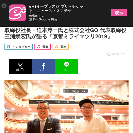
×
e＋(イープラス)アプリ - チケッ
ト・ニュース・スマチケ
表示
eplus inc.
無料 - Google Play
京都・南座が遊び場になるーー松竹株式会社 代表
取締役社長・迫本淳一氏と株式会社GO 代表取締役
三浦崇宏氏が語る『京都ミライマツリ2019』
インタビュー
音楽
舞台
2019.5.7
ポスト
シェア
送る