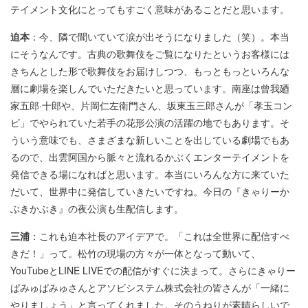
テイメント文化にとってもすごく意味があることだと思います。
迫本
：今、隣で聞いていて涙が出そうになりました（笑）。本当
にそうなんです。古典の歌舞伎をご覧になりたというお客様には
きちんとした形で歌舞伎をお届けしつつ、もっともっといろんな
層に劇場を楽しんでいただきたいと思っています。南座は曾我廼
家五郎·十郎や、片岡仁左衛門さん、坂東玉三郎さんが「孝玉コン
ビ」でやられていた若手の花形公演の活躍の地でもあります。そ
ういう意味でも、さまざまな新しいことを出している劇場でもあ
るので、出雲阿国から脈々と流れるかぶくエンターテイメントを
発信できる場になればと思います。本当にいろんな方に来ていた
だいて、世界中に発信していきたいですね。今日の『きゃりーか
ぶきかぶき』の夜公演も生配信します。
三浦
：これも迫本社長のアイデアで。「これは全世界に配信すべ
きだ！」って。松竹の現場の方々が一体となって動いて、
YouTubeとLINE LIVEでの配信がすぐに決まって。さらにきゃりー
ぱみゅぱみゅさんとアソビシステム株式会社の皆さんが「一緒に
やりましょう」と言ってくれました。そのうねりが素晴らしいで