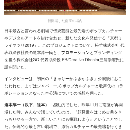
新開場した南座の場内
日本最古と言われる劇場で伝統芸能と最先端のポップカルチャー
やデジタルアートを掛け合わせ、新たな文化を発信する「京都ミ
ライマツリ2019」。このプロジェクトについて、松竹株式会社 代
表取締役社長の迫本淳一氏と、
プロモーション
とブランディング
を担う株式会社GO 代表取締役·PR/Creative Director三浦崇宏氏に
話を聞いた。
インタビューは、初日の「きゃりーかぶきかぶき」公演後におこ
なわれた。まずはジャパニーズ·ポップカルチャーと歌舞伎のコラ
ボレーションとなった本公演についての感想を伺った。
迫本淳一（以下、迫本）
：感動的でした。昨年11月に南座が再開
場した時、みんなで話していたのは、『顔見世をはじめ古典をき
っちりやる一方で、新しいことにも挑戦しよう』ということでし
た。伝統的な最も古い劇場で、原宿カルチャーの最先端を行くき