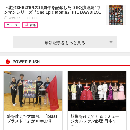
下北沢SHELTERの35周年を記念した“35公演連続”ワ
ンマンシリーズ『One Epic Month』THE BAWDIES…
2026.8.10 ｜ SPICER
ニュース
音楽
最新記事をもっと見る
POWER PUSH
夢を叶えた大舞台、『blast
想像を超えてくる！ミュー
ブラスト！』が10年ぶり…
ジカルファン必聴 日本ミ
ュ…