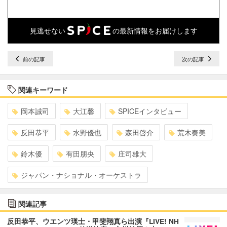
見逃せない
の最新情報をお届けします
前の記事
次の記事
関連キーワード
岡本誠司
大江馨
SPICEインタビュー
反田恭平
水野優也
森田啓介
荒木奏美
鈴木優
有田朋央
庄司雄大
ジャパン・ナショナル・オーケストラ
関連記事
反田恭平、ウエンツ瑛士・甲斐翔真ら出演『LIVE! NH