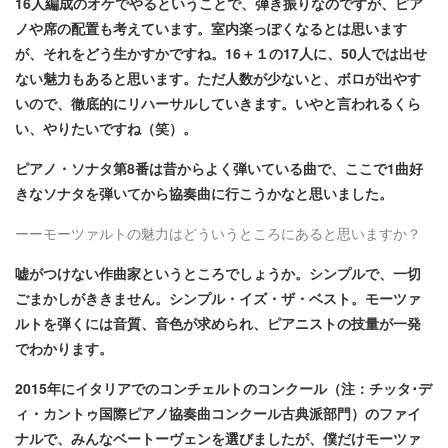
16人編成のオケでやるということで、弾き振りなのですが、ピア
ノや席の配置も考えています。室内楽っぽくなるとは思います
が、それをどう生かすかですね。16＋１の17人に、50人では出せ
ない魅力もあると思います。ただ人数が少ないと、ボロが出やす
いので、徹底的にリハーサルしていきます。いやと言われるくら
い、やりたいですね（笑）。
ピアノ・ソナタ第8番は昔からよく弾いている曲で、ここで1曲好
きなソナタを弾いてから協奏曲に行こうかなと思いました。
ーーモーツァルトの魅力はどういうところにあると思いますか？
嘘がつけない作曲家というところでしょうか。シンプルで、一切
ごまかしがききません。シンプル・イズ・ザ・ベスト。モーツァ
ルトを弾くには音質、音色が求められ、ピアニストの技量が一発
でわかります。
2015年にイタリアでのコンチェルトのコンクール（注：チッタ･デ
ィ・カントゥ国際ピアノ協奏曲コンクール古典派部門）のファイ
ナルで、みんなベートーヴェンを選びましたが、僕だけモーツァ