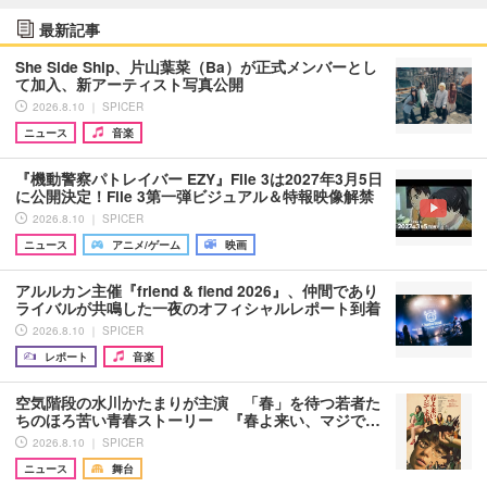
最新記事
She Side Ship、片山葉菜（Ba）が正式メンバーとし
て加入、新アーティスト写真公開
2026.8.10 ｜ SPICER
ニュース
音楽
『機動警察パトレイバー EZY』File 3は2027年3月5日
に公開決定！File 3第一弾ビジュアル＆特報映像解禁
2026.8.10 ｜ SPICER
ニュース
アニメ/ゲーム
映画
アルルカン主催『friend & fiend 2026』、仲間であり
ライバルが共鳴した一夜のオフィシャルレポート到着
2026.8.10 ｜ SPICER
レポート
音楽
空気階段の水川かたまりが主演 「春」を待つ若者た
ちのほろ苦い青春ストーリー 『春よ来い、マジで…
2026.8.10 ｜ SPICER
ニュース
舞台