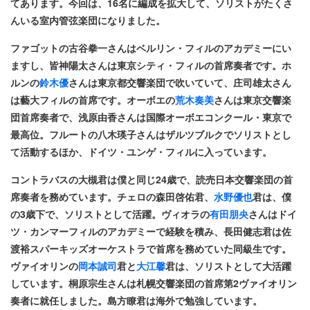
てあります。今回は、16名に編成を拡大して、ソリストがたくさ
んいる室内管弦楽団になりました。
ファゴットの古谷拳一さんはベルリン・フィルのアカデミーにい
ますし、皆神陽太さんは東京シティ・フィルの首席奏者です。ホ
ルンの
鈴木優
さんは東京都交響楽団で吹いていて、庄司雄太さん
は藝大フィルの首席です。オーボエの
荒木奏美
さんは東京交響楽
団首席奏者で、浅原由香さんは国際オーボエコンクール・東京で
最高位。フルートの八木瑛子さんはザルツブルクでソリストとし
て活動するほか、ドイツ・ユンゲ・フィルに入っています。
コントラバスの大槻君は僕と同じ24歳で、読売日本交響楽団の首
席奏者を務めています。チェロの森田啓佑君、
水野優也
君は、僕
の3歳下で、ソリストとして活躍。ヴィオラの
有田朋央
さんはドイ
ツ・カンマーフィルのアカデミーで経験を積み、長田健志君は佐
渡裕スパーキッズオーケストラで首席を務めていた同級生です。
ヴァイオリンの
岡本誠司
君と
大江馨
君は、ソリストとして大活躍
しています。桐原宗生さんは札幌交響楽団の首席第2ヴァイオリン
奏者に就任しました。島方瞭君は海外で勉強しています。