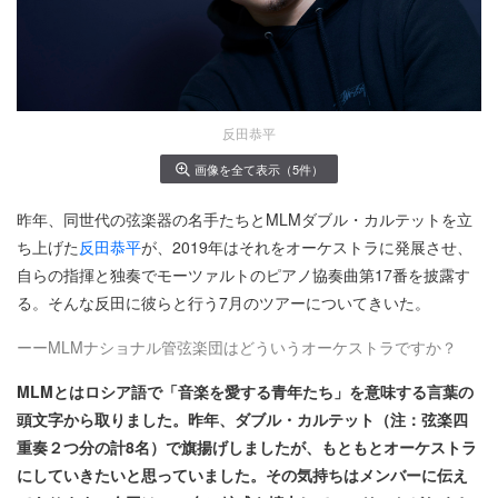
反田恭平
画像を全て表示（5件）
昨年、同世代の弦楽器の名手たちとMLMダブル・カルテットを立
ち上げた
反田恭平
が、2019年はそれをオーケストラに発展させ、
自らの指揮と独奏でモーツァルトのピアノ協奏曲第17番を披露す
る。そんな反田に彼らと行う7月のツアーについてきいた。
ーーMLMナショナル管弦楽団はどういうオーケストラですか？
MLMとはロシア語で「音楽を愛する青年たち」を意味する言葉の
頭文字から取りました。昨年、ダブル・カルテット（注：弦楽四
重奏２つ分の計8名）で旗揚げしましたが、もともとオーケストラ
にしていきたいと思っていました。その気持ちはメンバーに伝え