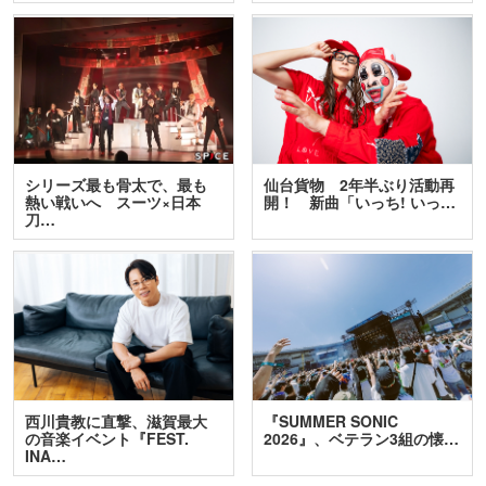
シリーズ最も骨太で、最も
仙台貨物 2年半ぶり活動再
熱い戦いへ スーツ×日本
開！ 新曲「いっち! いっ…
刀…
西川貴教に直撃、滋賀最大
『SUMMER SONIC
の音楽イベント『FEST.
2026』、ベテラン3組の懐…
INA…