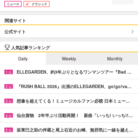
ニュース
クラシック
関連サイト
公式サイト
人気記事ランキング
Daily
Weekly
Monthly
ELLEGARDEN、約3年ぶりとなるワンマンツアー『Bad …
1
位
『RUSH BALL 2026』出演のELLEGARDEN、go!go!va…
2
位
想像を超えてくる！ミュージカルファン必聴 日本ミュー…
3
位
仙台貨物 2年半ぶり活動再開！ 新曲「いっち! いっち!!…
4
位
坂東巳之助の伴蔵と尾上右近のお峰、無邪気に一線を越え…
5
位