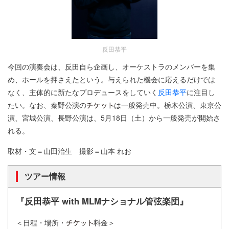
反田恭平
今回の演奏会は、反田自ら企画し、オーケストラのメンバーを集
め、ホールを押さえたという。与えられた機会に応えるだけでは
なく、主体的に新たなプロデュースをしていく
反田恭平
に注目し
たい。なお、秦野公演の
は一般発売中。栃木公演、東京公
演、宮城公演、長野公演は、5月18日（土）から一般発売が開始さ
れる。
取材・文＝山田治生 撮影＝山本 れお
ツアー情報
『反田恭平 with MLMナショナル管弦楽団』
＜日程・場所・
料金＞