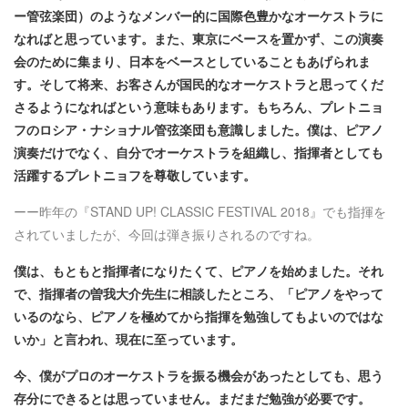
ー管弦楽団）のようなメンバー的に国際色豊かなオーケストラに
なればと思っています。また、東京にベースを置かず、この演奏
会のために集まり、日本をベースとしていることもあげられま
す。そして将来、お客さんが国民的なオーケストラと思ってくだ
さるようになればという意味もあります。もちろん、プレトニョ
フのロシア・ナショナル管弦楽団も意識しました。僕は、ピアノ
演奏だけでなく、自分でオーケストラを組織し、指揮者としても
活躍するプレトニョフを尊敬しています。
ーー昨年の『STAND UP! CLASSIC FESTIVAL 2018』でも指揮を
されていましたが、今回は弾き振りされるのですね。
僕は、もともと指揮者になりたくて、ピアノを始めました。それ
で、指揮者の曽我大介先生に相談したところ、「ピアノをやって
いるのなら、ピアノを極めてから指揮を勉強してもよいのではな
いか」と言われ、現在に至っています。
今、僕がプロのオーケストラを振る機会があったとしても、思う
存分にできるとは思っていません。まだまだ勉強が必要です。