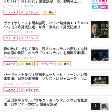
K Classic Fes.2026』放送決定 市川紗椰＆上…
2026.7.28 ｜ SPICER
ニュース
クラシック
舞台
ヴァイオリニスト岡本誠司、バッハ無伴奏 CD『Sei S
olo』が7月発売決定 奈良・東京にて発売記念リ…
2026.5.15 ｜ SPICER
ニュース
クラシック
愛の歓び、そして痛み 詩人ウェルテルの美しくも叶
わぬ恋の物語、オペラ『ウェルテル』を新国立劇場…
2026.2.26 ｜ SPICER
ニュース
動画
クラシック
舞台
パーヴォ・ヤルヴィ指揮チューリッヒ・トーンハレ管
弦楽団、日本公演開催 ソリストにジャニーヌ・ヤ…
2026.1.9 ｜ SPICER
ニュース
クラシック
『反田恭平＆ザルツブルク・モーツァルテウム管弦楽
団 日本ツアー2027』開催が決定
2025.11.28 ｜ SPICER