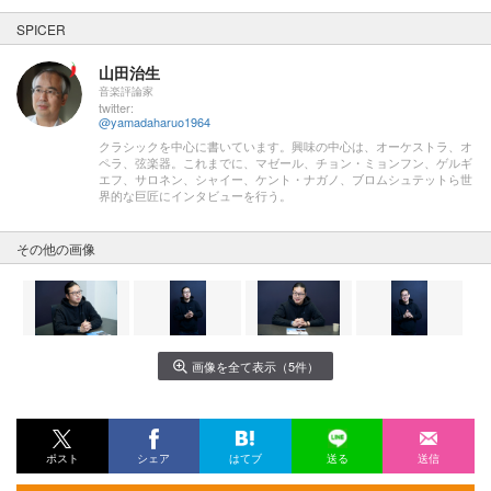
SPICER
山田治生
音楽評論家
twitter:
@yamadaharuo1964
クラシックを中心に書いています。興味の中心は、オーケストラ、オ
ペラ、弦楽器。これまでに、マゼール、チョン・ミョンフン、ゲルギ
エフ、サロネン、シャイー、ケント・ナガノ、ブロムシュテットら世
界的な巨匠にインタビューを行う。
その他の画像
画像を全て表示（5件）
ポスト
シェア
はてブ
送る
送信