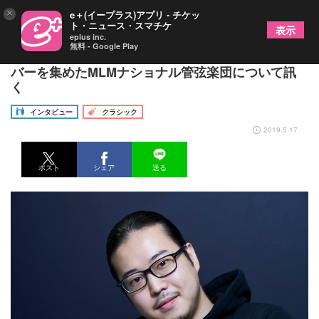
×
e＋(イープラス)アプリ - チケッ
ト・ニュース・スマチケ
表示
eplus inc.
無料 - Google Play
反田恭平が新たにプロデュース 同士といえるメン
バーを集めたMLMナショナル管弦楽団について訊
く
インタビュー
クラシック
2019.5.17
ポスト
シェア
送る