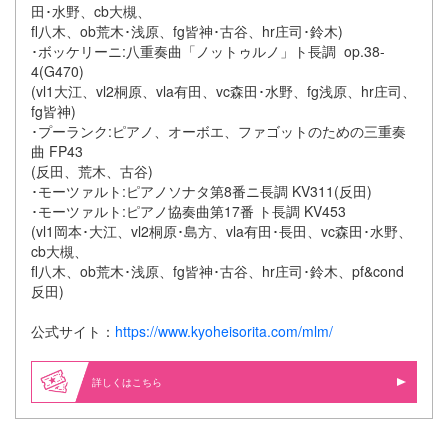
田･水野、cb大槻、
fl八木、ob荒木･浅原、fg皆神･古谷、hr庄司･鈴木)
･ボッケリーニ:八重奏曲「ノットゥルノ」ト長調 op.38-
4(G470)
(vl1大江、vl2桐原、vla有田、vc森田･水野、fg浅原、hr庄司、
fg皆神)
･プーランク:ピアノ、オーボエ、ファゴットのための三重奏
曲 FP43
(反田、荒木、古谷)
･モーツァルト:ピアノソナタ第8番ニ長調 KV311(反田)
･モーツァルト:ピアノ協奏曲第17番 ト長調 KV453
(vl1岡本･大江、vl2桐原･島方、vla有田･長田、vc森田･水野、
cb大槻、
fl八木、ob荒木･浅原、fg皆神･古谷、hr庄司･鈴木、pf&cond
反田)
公式サイト：
https://www.kyoheisorita.com/mlm/
詳しくはこちら