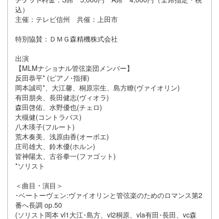
込）
主催：テレビ信州 共催：上田市
特別協賛：ＤＭＧ森精機株式会社
出演
【MLMナショナル管弦楽団メンバー】
反田恭平* (ピアノ･指揮)
岡本誠司*、大江馨、桐原宗生、島方瞭(ヴァイオリン)
有田朋央、長田健志(ヴィオラ)
森田啓佑、水野優也(チェロ)
大槻健(コントラバス)
八木瑛子(フルート)
荒木奏美、浅原由香(オーボエ)
庄司雄大、鈴木優(ホルン)
皆神陽太、古谷拳一(ファゴット)
*ソリスト
＜曲目・演目＞
･ベートーヴェン:ヴァイオリンと管弦楽のためのロマンス第2
番へ長調 op.50
(ソリスト岡本 vl1大江･島方、vl2桐原、vla有田･長田、vc森