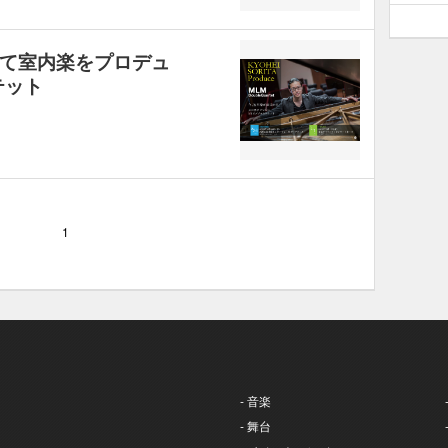
て室内楽をプロデュ
テット
1
- 音楽
- 舞台