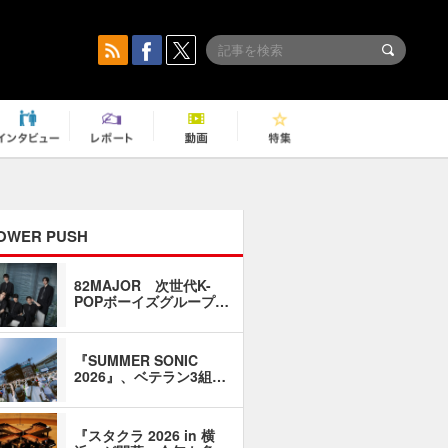
OWER PUSH
82MAJOR 次世代K-
「同窓会に
POPボーイズグループ…
い」――1
『SUMMER SONIC
石井琢磨「
2026』、ベテラン3組…
なるように
『スタクラ 2026 in 横
横内謙介×