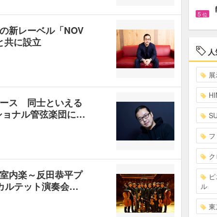
5
位
の新レーベル「NOV
スと共に設立
人
展
HI
ース 同士といえる
ショナル管弦楽団に…
S
フ
ク
室内楽～反田恭平プ
ピ
・カルテット演奏会…
ル
東