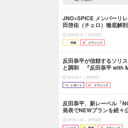
JNO×SPICE メンバーリレ
田啓佑（チェロ）徹底解剖
2022.8.15 ｜ SPICER
特集
クラシック
反田恭平が信頼するソリス
と調和 『反田恭平 with
2019.8.7 ｜ SPICER
レポート
クラシック
反田恭平、新レーベル「NOV
発表でNEWプランを続々
2019.7.18 ｜ SPICER
ニュース
動画
クラシック