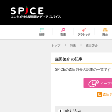
トップ
特集
森田啓介
森田啓介 の記事
SPICEの森田啓介の記事の一覧です
イープ
森田
絞り込み