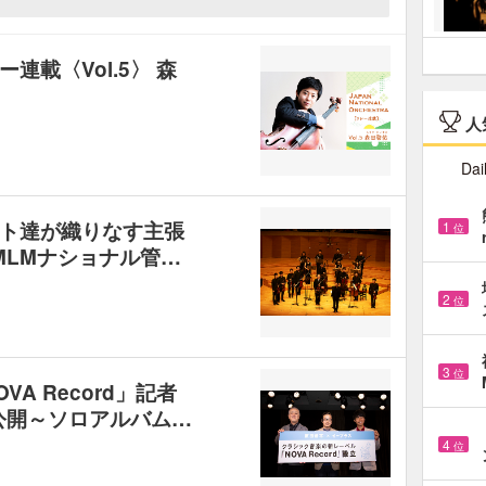
ー連載〈Vol.5〉 森
人
Dai
ト達が織りなす主張
1
位
 MLMナショナル管…
2
位
3
位
A Record」記者
公開～ソロアルバム…
4
位