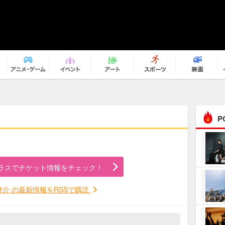
P
まるで原作の世界から飛
び出してきたよう！ 圧…
ラスでチケット情報をチェック！
ｅｐｌｕｓ ｗｅｅｋｅ
ｎｄ ｃｌｕｂ
啓介 の最新情報をRSSで購読
ＲｅｏＮａ“ピルグリム”