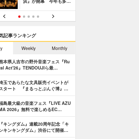
浜』が開幕 今年も多…
あやつり人
気記事ランキング
ly
Weekly
Monthly
熊本県人吉市の野外音楽フェス『Ru
ral Act'26』TENDOUJIら最…
埼玉であらたな文具販売イベントが
スタート 『まるっとぶんぐ博』…
福島最大級の音楽フェス『LIVE AZU
MA 2026』無料で楽しめるEC…
『キングダム』連載20周年記念「キ
ンキンキングダム」渋谷にて開催…