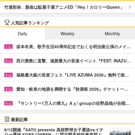
竹達彩奈、新曲は駄菓子屋アニメED「Hey！カロリーQueen」
人気記事ランキング
Daily
Weekly
Monthly
坂本冬美、歌手生活40周年記念でおくる明治座公演のメイ…
1
位
西川貴教に直撃、滋賀最大の音楽イベント『FEST. INAZU…
2
位
福島最大級の音楽フェス『LIVE AZUMA 2026』無料で楽…
3
位
愛知・岐阜の地酒を満喫する『秋酒祭 2026』チケット一…
4
位
『サントリー1万人の第九』Aぇ! groupの佐野晶哉が合唱…
5
位
最新記事
9/13開催『SATO presents 高校野球女子選抜vsイチ
ロー選抜 KOBE CHIBEN』に習志野高校吹奏楽部と…