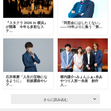
『スタクラ 2026 in 横浜』
「同窓会にはしたくない」
が開幕 今年も多彩なス
――15年ぶりに集う「第…
テ…
石井琢磨「人生の宝物にな
横内謙介×みょんふぁ×糸あ
るように」 初披露曲やレ
やつり人形一糸座 創作
ア…
人…
さらに読み込む