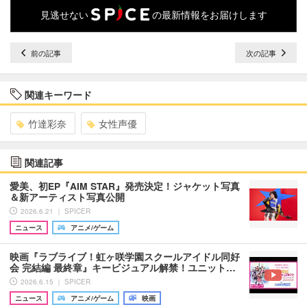
見逃せない
の最新情報をお届けします
前の記事
次の記事
関連キーワード
竹達彩奈
女性声優
関連記事
愛美、初EP『AIM STAR』発売決定！ジャケット写真
＆新アーティスト写真公開
2026.6.21 ｜ SPICER
ニュース
アニメ/ゲーム
映画『ラブライブ！虹ヶ咲学園スクールアイドル同好
会 完結編 最終章』キービジュアル解禁！ユニット…
2026.6.15 ｜ SPICER
ニュース
アニメ/ゲーム
映画