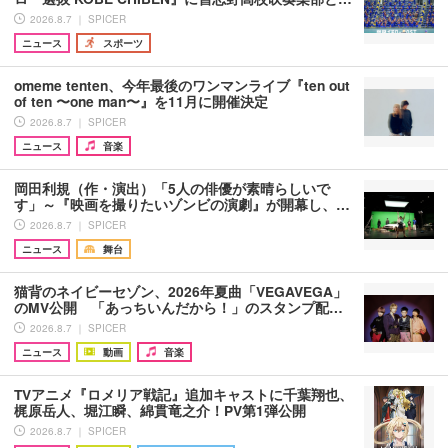
2026.8.7 ｜ SPICER
ニュース
スポーツ
omeme tenten、今年最後のワンマンライブ『ten out
of ten 〜one man〜』を11月に開催決定
2026.8.7 ｜ SPICER
ニュース
音楽
岡田利規（作・演出）「5人の俳優が素晴らしいで
す」～『映画を撮りたいゾンビの演劇』が開幕し、…
2026.8.7 ｜ SPICER
ニュース
舞台
猫背のネイビーセゾン、2026年夏曲「VEGAVEGA」
のMV公開 「あっちいんだから！」のスタンプ配…
2026.8.7 ｜ SPICER
ニュース
動画
音楽
TVアニメ『ロメリア戦記』追加キャストに千葉翔也、
梶原岳人、堀江瞬、綿貫竜之介！PV第1弾公開
2026.8.7 ｜ SPICER