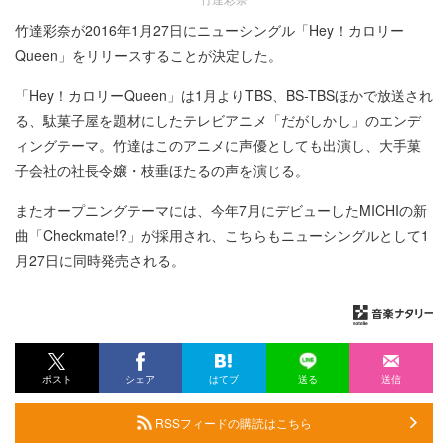
竹達彩奈が2016年1月27日にニューシングル「Hey！カロリー
Queen」をリリースすることが決定した。
「Hey！カロリーQueen」は1月よりTBS、BS-TBSほかで放送され
る、駄菓子屋を題材にしたテレビアニメ「だがしかし」のエンデ
ィングテーマ。竹達はこのアニメに声優としても出演し、大手菓
子会社の社長令嬢・枝垂ほたるの声を演じる。
またオープニングテーマには、今年7月にデビューしたMICHIの新
曲「Checkmate!?」が採用され、こちらもニューシングルとして1
月27日に同時発売される。
ポスト
シェア
はてブ
送る
送信
RSSフィードの購読はこちら