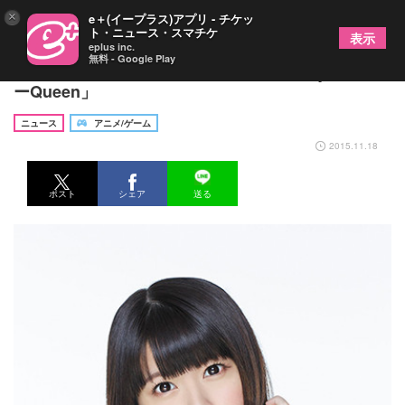
×
e＋(イープラス)アプリ - チケッ
ト・ニュース・スマチケ
表示
eplus inc.
無料 - Google Play
竹達彩奈、新曲は駄菓子屋アニメED「Hey！カロリ
ーQueen」
ニュース
アニメ/ゲーム
2015.11.18
ポスト
シェア
送る