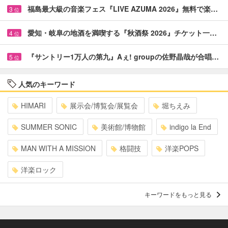
福島最大級の音楽フェス『LIVE AZUMA 2026』無料で楽…
3
位
愛知・岐阜の地酒を満喫する『秋酒祭 2026』チケット一…
4
位
『サントリー1万人の第九』Aぇ! groupの佐野晶哉が合唱…
5
位
人気のキーワード
HIMARI
展示会/博覧会/展覧会
堀ちえみ
SUMMER SONIC
美術館/博物館
indigo la End
MAN WITH A MISSION
格闘技
洋楽POPS
洋楽ロック
キーワードをもっと見る