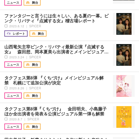
ニュース
舞台
ファンタジーと言うには生々しい、ある夏の一幕。ピ
ンク・リバティ『点滅する女』稽古場レポート
2023.6.12 ｜ SPICER
レポート
舞台
山西竜矢主宰ピンク・リバティ最新公演『点滅する
女』 森田想、岡本夏美ら出演者とメインビジュア…
2023.3.24 ｜ SPICER
ニュース
舞台
タクフェス第8弾 『くちづけ』メインビジュアル解
禁 札幌にて追加公演が決定
2020.8.26 ｜ SPICER
ニュース
舞台
タクフェス第8弾『くちづけ』 金田明夫、小島藤子
ほか全出演者を発表＆公演ビジュアル第一弾も解禁
2020.8.7 ｜ SPICER
ニュース
舞台