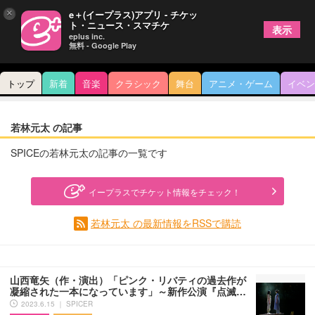
×
e＋(イープラス)アプリ - チケッ
ト・ニュース・スマチケ
表示
eplus inc.
無料 - Google Play
トップ
新着
音楽
クラシック
舞台
アニメ・ゲーム
イベン
若林元太 の記事
SPICEの若林元太の記事の一覧です
イープラスでチケット情報をチェック！
若林元太 の最新情報をRSSで購読
山西竜矢（作・演出）「ピンク・リバティの過去作が
凝縮された一本になっています」～新作公演『点滅…
2023.6.15 ｜ SPICER