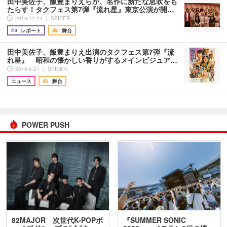
田中美佐子、飯豊まりえらが、名作に新たな息吹をも
たらす！タクフェス第7弾『流れ星』東京公演が開…
2019.11.14 ｜ SPICER
レポート
舞台
田中美佐子、飯豊まりえ出演のタクフェス第7弾『流
れ星』 昭和の懐かしい香りがするメインビジュア…
2019.6.21 ｜ SPICER
ニュース
舞台
POWER PUSH
82MAJOR 次世代K-POPボ
『SUMMER SONIC