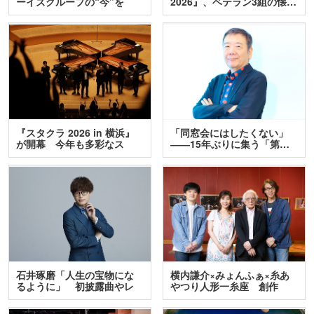
ーイズグループの“今”を
2026』、ベテラン3組の懐…
訊…
『スタクラ 2026 in 横浜』
「同窓会にはしたくない」
が開幕 今年も多彩なス
――15年ぶりに集う「第…
テ…
石井琢磨「人生の宝物にな
横内謙介×みょんふぁ×糸あ
るように」 初披露曲やレ
やつり人形一糸座 創作
ア…
人…