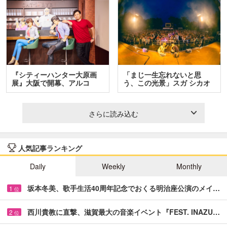
『シティーハンター大原画
「まじ一生忘れないと思
展』大阪で開幕、アルコ
う、この光景」スガ シカオ
＆…
と…
さらに読み込む
人気記事ランキング
Daily
Weekly
Monthly
坂本冬美、歌手生活40周年記念でおくる明治座公演のメイ…
1
位
西川貴教に直撃、滋賀最大の音楽イベント『FEST. INAZU…
2
位