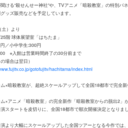
聞ける“殺せんせー神社”や、TVアニメ「暗殺教室」の特別パ
別グッズ販売などを予定しています。
（土）より
25階 球体展望室「はちたま」
0円／小中学生:300円
18:00 ※入館は営業時間終了の30分前まで
の場合は翌日）
/www.fujitv.co.jp/gotofujitv/hachitama/index.html
ム×暗殺教室が、超絶スケールアップして全国18都市で完全新
ム×アニメ「暗殺教室」の完全新作「暗殺教室からの脱出2」が、2
演スタートを皮切りに、全国18都市で順次開催決定となりま
公演より大幅にスケールアップした全国ツアーとなる今作では