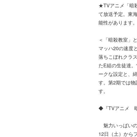
★TVアニメ「暗
て放送予定。東
能性があります
＜「暗殺教室」
マッハ20の速度
落ちこぼれクラス
たE組の生徒達。
ークな設定と、
す。第2期では
す。
◆『TVアニメ 
魅力いっぱいのイ
12日（土）から