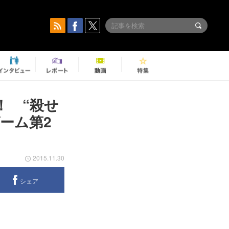
！ “殺せ
ゲーム第2
2015.11.30
シェア