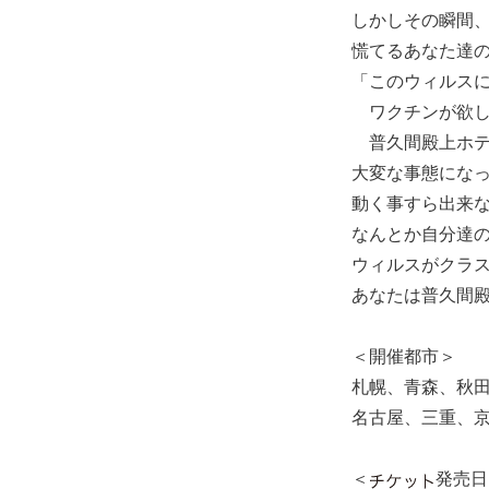
しかしその瞬間
慌てるあなた達
「このウィルス
ワクチンが欲し
普久間殿上ホテ
大変な事態になっ
動く事すら出来
なんとか自分達
ウィルスがクラス
あなたは普久間
＜開催都市＞
札幌、青森、秋
名古屋、三重、
＜
発売日