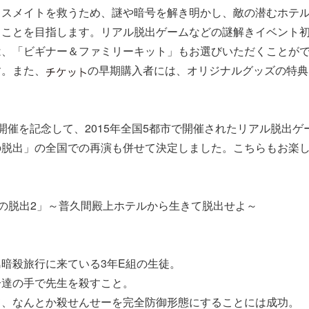
ラスメイトを救うため、謎や暗号を解き明かし、敵の潜むホテ
ることを目指します。リアル脱出ゲームなどの謎解きイベント
は、「ビギナー＆ファミリーキット」もお選びいただくことが
す。また、
の早期購入者には、オリジナルグッズの特典
開催を記念して、2015年全国5都市で開催されたリアル脱出ゲ
の脱出」の全国での再演も併せて決定しました。こちらもお楽し
】
の脱出2」～普久間殿上ホテルから生きて脱出せよ～
暗殺旅行に来ている3年E組の生徒。
分達の手で先生を殺すこと。
て、なんとか殺せんせーを完全防御形態にすることには成功。