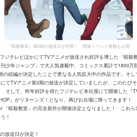
『暗殺教室』第2期の放送日が判明！ 関連イベント情報も公開
りフジテレビほかにてTVアニメが放送され好評を博した「暗殺
刊少年ジャンプ」で大人気連載中、コミックス累計で1800万
画の続編が決定したことで更なる人気拡大中の作品です。そして、
にてTVアニメ第2期の放送が決定していましたが、このたび
 そして、昨年好評を得たフジテレビ本社屋にて開催した『T
HOP』がリターンズ！となり、再びお台場に帰ってきます！
メ「暗殺教室」の完全新作が開催決定となりました！ これら
ょう！
期の放送日が決定！