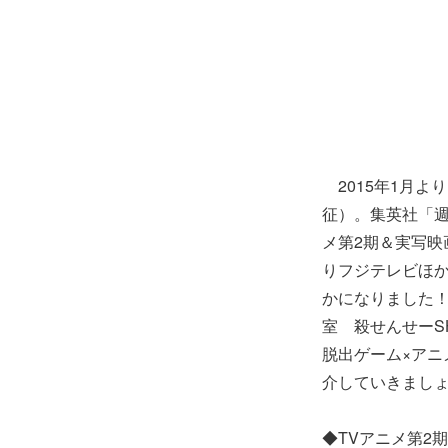
2015年1月よ
征）。集英社「週
メ第2期＆実写映
りフジテレビほか
かになりました！
室 殺せんせーS
脱出ゲーム×アニ
介していきまし
◆TVアニメ第2