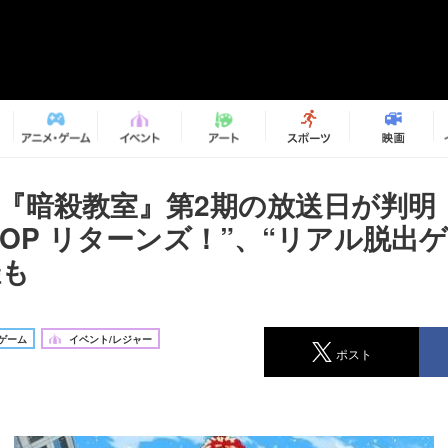
メ『暗殺教室』第2期の放送日が判明
OP リターンズ！”、“リアル脱出
催も
ゲーム
イベント/レジャー
ポスト