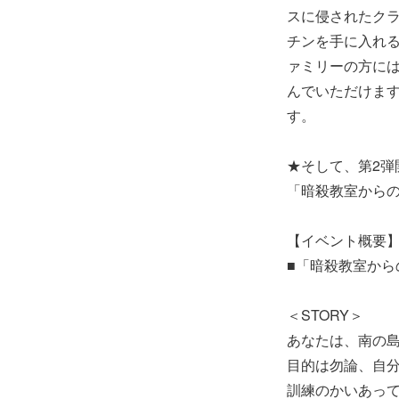
スに侵されたク
チンを手に入れ
ァミリーの方に
んでいただけま
す。
★そして、第2弾
「暗殺教室から
【イベント概要
■「暗殺教室から
＜STORY＞
あなたは、南の島
目的は勿論、自
訓練のかいあっ