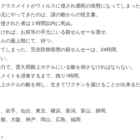
、クラスメイトがウィルスに侵され瀕死の状態になってしまっ
の元にやってきたのは、謎の敵からの怪文書。
に侵された者は１時間以内に死ぬ。
ければ、お前等の手元にいる殺せんせーを渡せ。
ルの最上階にて、待つ」
てしまった。完全防御形態の殺せんせーは、24時間、
ない。
の力で、普久間殿上ホテルにいる敵を倒さなければならない。
メイトを浸食するまで、残り1時間。
殿上ホテルの敵を倒し、生きてワクチンを届けることが出来る
田、岩手、仙台、東京、横浜、新潟、富山、静岡、
京都、大阪、神戸、岡山、広島、福岡
＞