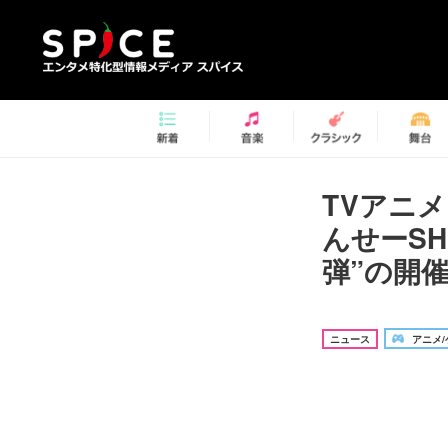
TVアニ
んせーSH
弾”の開
ニュース
アニメ/