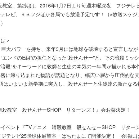
殺教室」第2期は、2016年1月7日より毎週木曜深夜 フジテ
海テレビ、ＢＳフジほか各局でも放送予定です！（※放送スケジ
。）
とは＞
と巨大パワーを持ち、来年3月には地球を破壊すると宣言しなが
“エンドのE組”の担任となった“殺せんせー”と、その暗殺ミッ
“暗殺”をキーワードに教師と生徒の本気の一年間が描かれる本
綿密に練り込まれた物語が話題となり、幅広い層から圧倒的な
物語はいよいよ新学期に突入し、殺せんせーと生徒達の新たなる
暗殺教室 殺せんせーSHOP リターンズ！』会お菜決定！
ベント『TVアニメ 暗殺教室 殺せんせーSHOP リターン
フジテレビ25階球体展望室・はちたまにて開催決定！ 会場に