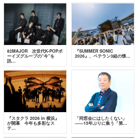
82MAJOR 次世代K-POPボ
『SUMMER SONIC
ーイズグループの“今”を
2026』、ベテラン3組の懐…
訊…
『スタクラ 2026 in 横浜』
「同窓会にはしたくない」
が開幕 今年も多彩なス
――15年ぶりに集う「第…
テ…