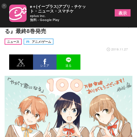
×
e＋(イープラス)アプリ - チケッ
ト・ニュース・スマチケ
表示
eplus inc.
無料 - Google Play
完結！TVアニメ&舞台化も果たした『やがて君にな
る』最終8巻発売
ニュース
アニメ/ゲーム
2019.11.27
ポスト
シェア
送る