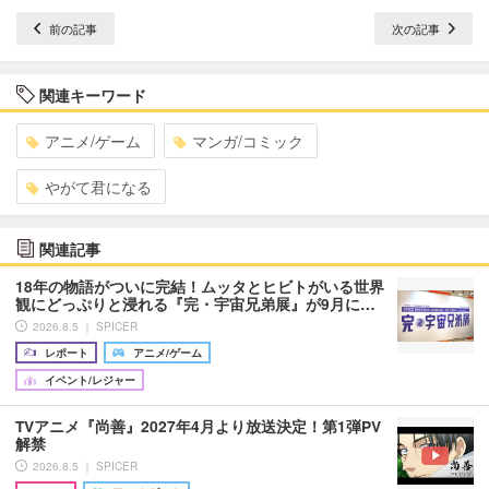
前の記事
次の記事
関連キーワード
アニメ/ゲーム
マンガ/コミック
やがて君になる
関連記事
18年の物語がついに完結！ムッタとヒビトがいる世界
観にどっぷりと浸れる『完・宇宙兄弟展』が9月に…
2026.8.5 ｜ SPICER
レポート
アニメ/ゲーム
イベント/レジャー
TVアニメ『尚善』2027年4月より放送決定！第1弾PV
解禁
2026.8.5 ｜ SPICER