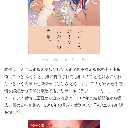
『やがて君になる（８）』書影
本作は、人に恋する気持ちがわからず悩みを抱える高校生・小糸
侑（こいと ゆう）と、誰に告白されても相手のことを好きになれ
ないという先輩・七海燈子（ななみ とうこ）、 二人が通わせる感
情を繊細かつ丁寧な筆致で描いたガールズラブストーリー。「好
き」という感情に正面から迫る内容は、2015年の連載開始から幅
広い層の支持を集め、2018年10月から放送されたTVアニメも好評
を博した。