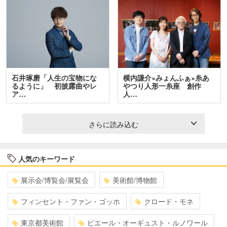
石井琢磨「人生の宝物にな
横内謙介×みょんふぁ×糸あ
るように」 初披露曲やレ
やつり人形一糸座 創作
ア…
人…
さらに読み込む
人気のキーワード
展示会/博覧会/展覧会
美術館/博物館
フィンセント・ファン・ゴッホ
クロード・モネ
東京都美術館
ピエール・オーギュスト・ルノワール