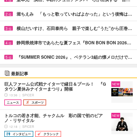
位
堀ちえみ 「もっと歌っていればよかった」という後悔は…
2
位
横山だいすけ、石田泰尚ら 親子で楽しむ”うた”から圧巻…
3
位
静岡県焼津市であらたな夏フェス『BON BON BON 2026…
4
位
『SUMMER SONIC 2026』、ベテラン3組の懐メロだけで…
5
位
最新記事
巨人ファーム公式戦ナイターで縁日＆プール！ 『G
NEW
タウン夏休みナイターまつり』開催
13:36 ｜ SPICER
ニュース
スポーツ
トルコの若き才能、チャクムル 彩の国で初のピア
NEW
ノ・リサイタル
12:18 ｜ SPICER
インタビュー
クラシック