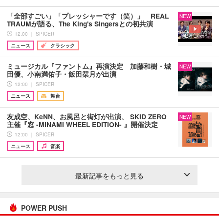
「全部すごい」「プレッシャーです（笑）」 REAL
NEW
TRAUMが語る、The King's Singersとの初共演
12:00 ｜ SPICER
ニュース
クラシック
ミュージカル『ファントム』再演決定 加藤和樹・城
NEW
田優、小南満佑子・飯田栞月が出演
12:00 ｜ SPICER
ニュース
舞台
友成空、KeNN、お風呂と街灯が出演、 SKID ZERO
NEW
主催『窓 -MINAMI WHEEL EDITION- 』開催決定
12:00 ｜ SPICER
ニュース
音楽
最新記事をもっと見る
POWER PUSH