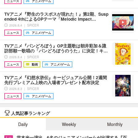
ニュース
アニメ/ゲーム
TVアニメ『野生のラスボスが現れた！』第2期、Susp
ended 4thによるOPテーマ「Melodic Impact…
2026.8.4 ｜ SPICER
ニュース
アニメ/ゲーム
TVアニメ『パンどろぼう』OP主題歌は朝井彩加＆諏
訪部順一歌唱の「パンどろぼうのうた」に決定！キ…
2026.8.4 ｜ SPICER
ニュース
動画
アニメ/ゲーム
TVアニメ『幻想水滸伝』キービジュアル公開！2週間
先行プレミアム上映の入場者プレゼント配布決定
2026.8.3 ｜ SPICER
ニュース
アニメ/ゲーム
人気記事ランキング
Daily
Weekly
Monthly
堂本光一演出、6名のジュニアメンバーらが出演する『百…
1