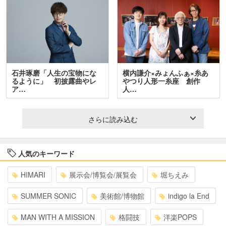
石井琢磨「人生の宝物にな
横内謙介×みょんふぁ×糸あ
るように」 初披露曲やレ
やつり人形一糸座 創作
ア…
人…
さらに読み込む
人気のキーワード
HIMARI
展示会/博覧会/展覧会
堀ちえみ
SUMMER SONIC
美術館/博物館
indigo la End
MAN WITH A MISSION
格闘技
洋楽POPS