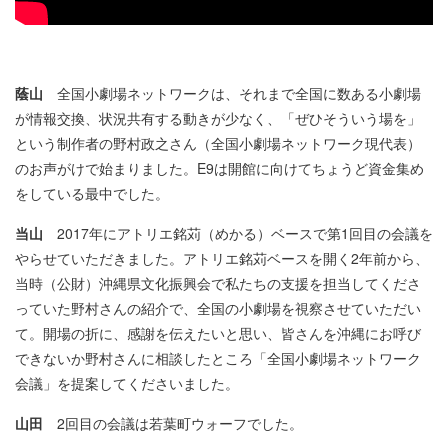
蔭山
全国小劇場ネットワークは、それまで全国に数ある小劇場
が情報交換、状況共有する動きが少なく、「ぜひそういう場を」
という制作者の野村政之さん（全国小劇場ネットワーク現代表）
のお声がけで始まりました。E9は開館に向けてちょうど資金集め
をしている最中でした。
当山
2017年にアトリエ銘苅（めかる）ベースで第1回目の会議を
やらせていただきました。アトリエ銘苅ベースを開く2年前から、
当時（公財）沖縄県文化振興会で私たちの支援を担当してくださ
っていた野村さんの紹介で、全国の小劇場を視察させていただい
て。開場の折に、感謝を伝えたいと思い、皆さんを沖縄にお呼び
できないか野村さんに相談したところ「全国小劇場ネットワーク
会議」を提案してくださいました。
山田
2回目の会議は若葉町ウォーフでした。