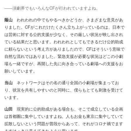
――演劇界でもいろんなCFが行われていますよね。
蔭山
われわれの中でもやるべきかどうか、さまざまな意見があ
りました。CFがこれだけたくさん立ち上がっているのは、日本で
は芸術に対する公的支援が少なく、その厳しい状況が映し出され
ている結果だと思います。われわれとしてもできるだけ公的助成
に頼らないという考え方がありましたので、CFはそういう意味で
自然な流れではありました。緊急支援が必要な状況はどこの小劇
場も一緒ですが、再開した先に向き合っている劇場への支援をお
願いしています。
当山
ネットワークはその名の通り全国の小劇場が集まってお
り、状況を共有しやすいのと同時に、僕らもとても刺激を受けて
います。
山田
現実的に公的助成がある場合も、そこで成立している企画
は首都圏に集中していますよね。人もお金も東京に集中していて
拡散しないという問題が普段からあって、それがコロナ禍でます
ますはっきり見えてきたように思います。