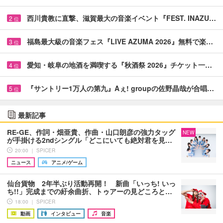
西川貴教に直撃、滋賀最大の音楽イベント『FEST. INAZU…
2
位
福島最大級の音楽フェス『LIVE AZUMA 2026』無料で楽…
3
位
愛知・岐阜の地酒を満喫する『秋酒祭 2026』チケット一…
4
位
『サントリー1万人の第九』Aぇ! groupの佐野晶哉が合唱…
5
位
最新記事
RE-GE、作詞・畑亜貴、作曲・山口朗彦の強力タッグ
NEW
が手掛ける2ndシングル「どこにいても絶対君を見…
20:00 ｜ SPICER
ニュース
アニメ/ゲーム
仙台貨物 2年半ぶり活動再開！ 新曲「いっち! いっ
ち!!」完成までの紆余曲折、トゥアーの見どころと…
18:00 ｜ SPICER
動画
インタビュー
音楽