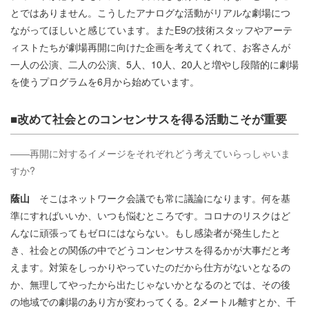
とではありません。こうしたアナログな活動がリアルな劇場につ
ながってほしいと感じています。またE9の技術スタッフやアーテ
ィストたちが劇場再開に向けた企画を考えてくれて、お客さんが
一人の公演、二人の公演、5人、10人、20人と増やし段階的に劇場
を使うプログラムを6月から始めています。
■改めて社会とのコンセンサスを得る活動こそが重要
――再開に対するイメージをそれぞれどう考えていらっしゃいま
すか?
蔭山
そこはネットワーク会議でも常に議論になります。何を基
準にすればいいか、いつも悩むところです。コロナのリスクはど
んなに頑張ってもゼロにはならない。もし感染者が発生したと
き、社会との関係の中でどうコンセンサスを得るかが大事だと考
えます。対策をしっかりやっていたのだから仕方がないとなるの
か、無理してやったから出たじゃないかとなるのとでは、その後
の地域での劇場のあり方が変わってくる。2メートル離すとか、千