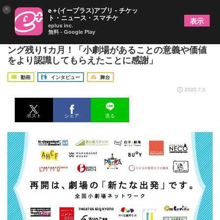
×
e＋(イープラス)アプリ - チケッ
ト・ニュース・スマチケ
表示
eplus inc.
無料 - Google Play
全国小劇場ネットワークによるクラウドファンディ
ング残り1カ月！「小劇場があることの意義や価値
をより認識してもらえたことに感謝」
動画
インタビュー
舞台
2020.7.3
ポスト
シェア
送る