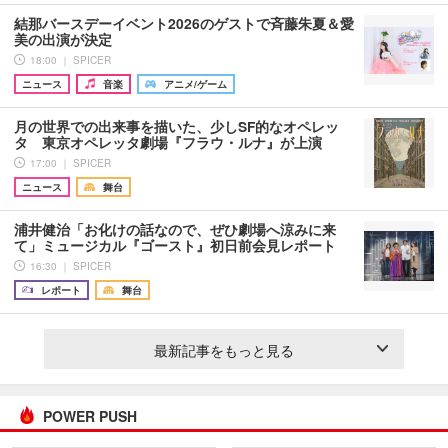
結那バースデーイベント2026のゲストで斉藤朱夏＆愛
美の出演が決定
18:00 ｜ SPICER
ニュース
音楽
アニメ/ゲーム
月の世界での出来事を描いた、少しSF的なオペレッ
タ 東京オペレッタ劇場『フラウ・ルナ』が上演
17:00 ｜ SPICER
ニュース
舞台
浦井健治「お化けの話なので、ぜひ劇場へ涼みに来
て」ミュージカル『ゴースト』初日前会見レポート
16:30 ｜ SPICER
レポート
舞台
最新記事をもっと見る
POWER PUSH