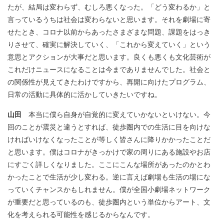
たが、結局は変わらず、むしろ悪くなった。「どう変わるか」と
言っているうちは社会は変わらないと思います。それを劇場に寄
せたとき、コロナ以前からあったさまざまな問題、課題をはっき
りさせて、確実に解決していく、「これから変えていく」という
意思とアクションが大事だと思います。良くも悪くも文化芸術が
これだけニュースになることは今までありませんでした。社会と
の関係性が見えてきたわけですから、再開に向けたプログラム、
日常の活動に具体的に活かしていきたいですね。
山田
本当に僕ら自身が自覚的に変えていかないといけない。今
回のことが震災と違うとすれば、徒歩圏内での生活に目を向けな
ければいけなくなったことが等しく皆さんに降りかかったことだ
と思います。僕はコロナがきっかけで家の周りにある施設やお店
にすごく詳しくなりました。ここにこんな場所があったのかとわ
かったことで生活が少し変わる。逆に言えば劇場も生活の場にな
っていくチャンスかもしれません。僕が全国小劇場ネットワーク
が重要だと思っているのも、徒歩圏内という単位からアート、文
化を考えられる可能性を感じるからなんです。