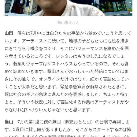
蔭山陽太さん
山田
僕らは7月中には自分たちの事業から始めていこうと思って
います。アーティストに続いて、地域の子どもたちにも絵を描き
にきてもらう機会をつくり、そこにパフォーマンスを絡めた企画
を考えているところです。レンタルはもう少し先になるでしょ
う。若葉町ウォーフはゲストハウスもやっているので、それも含
めて詰めていきます。蔭山さんがおっしゃった発信についてはま
さにその通りで、オンラインだけではなく、細かく言語化してい
くことが大事だと思います。緊急事態宣言が解除されたときに、
僕は社会のギアが急速に進んだのを実感しました。ちょっと待て
よと。そういう状況に対して言語化する作業はアーティストがや
らなければいけないんじゃないかと思います。
当山
7月の第1週に僕の劇団（劇艶おとな団）の公演で再開しま
す。3週目に貸し館がありましたが、そこからスタートするのは怖
いので、あえて自分の劇団で幕開けをすることにしたんです。沖