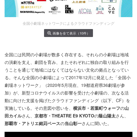
全国小劇場ネットワークによるクラウドファンディング
画像を全て表示（10件）
全国には民間の小劇場が数多く存在する。それらの小劇場は地域
の演劇を支え、劇団を育み、またそれぞれに独自の取り組みを行
うことを通じて地域にはなくてはならない文化の拠点となってい
る。そんな全国の小劇場によって2017年12月に発足した「全国小
劇場ネットワーク」（2020年5月現在、19都道府県36劇場が参
加）が、新型コロナウイルスの影響を受けた小劇場の、次なる活
動に向けた支援を掲げたクラウドファンディング（以下、CF）を
実施している。その意図や思いを、
横浜市・若葉町ウォーフ
の
山
田カイル
さん、
京都市・THEATRE E9 KYOTO
の
蔭山陽太
さん、
那覇市・アトリエ銘苅ベース
の
当山彰一
さんに聞いた。