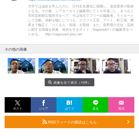
大学では油絵を学んだのに、日刊文化通信に就職し、放送業界の取材
となる。その後、シアターガイド編集部にて１６年過ごし、まつもと
市民芸術館広報担当をへて、今は地元でフリーの編集者、ライターと
して活動。演劇を軸にしつつも、クラフト工芸、アート、町工場、農
業まで幅広く「つくる人・現場」を取材。また、長野県の文化・芸術
に関する情報を収集、発信をするサイト NaganoArt＋の編集長をつ
とめる。 http://naganoart-plus.net/
その他の画像
画像を全て表示（10件）
ポスト
シェア
はてブ
送る
送信
RSSフィードの購読はこちら