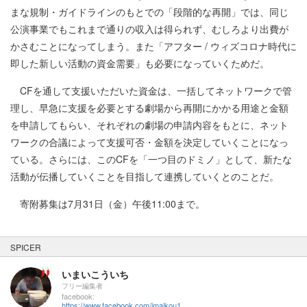
まな規制・ガイドラインのもとでの「段階的な再開」では、同じ
公演事業でもこれまで通りの収入は得られず、むしろより出費が
かさむことになってしまう。また「アフター / ウィズコロナ時代に
即した新しい活動の資金需要」も必要になっていくためだ。
CFを通して支援いただいた資金は、一括してネットワークで管
理し、早急に支援を必要とする劇場から再開にかかる用途と金額
を申請してもらい、それぞれの劇場の申請内容をもとに、ネット
ワークの合議によって支援可否・金額を決定していくことになっ
ている。さらには、このCFを「一つ目のドミノ」として、新たな
活動が伝播していくことを目指して連携していくとのことだ。
寄附募集は7月31日（金）午後11:00まで。
SPICER
いまいこういち
フリー編集者
facebook:
https://www.facebook.com/imaikou1