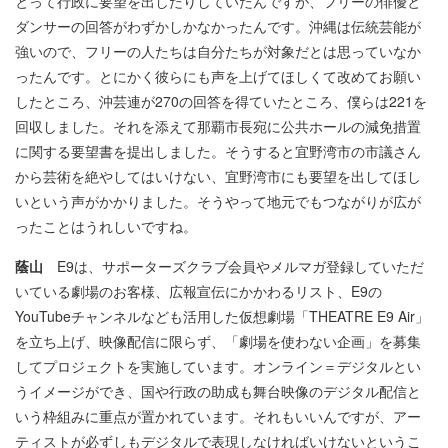
とって行政に要望を出したりしていたんですが、フリーの俳優と
ダンサーの回答がわずかしかなかったんです。沖縄は伝統芸能が
強いので、フリーの人たちは自分たちが対象だとは思っていなか
ったんです。とにかく彼らにも声を上げてほしくて改めてお願い
したところ、沖芸連が270の回答を得ていたところ、僕らは221を
回収しました。それを添えて那覇市長宛に公共ホールの減免措置
に関する要望書を提出しました。そうすると宜野湾市の市議さん
から芸術を絶やしてはいけない、宜野湾市にも要望を出してほし
いという声がかかりました。そうやって地元でもつながりが広が
ったことはうれしいですね。
蔭山
E9は、サポーターズクラブ会員やメルマガ登録していただ
いている劇場のお客様、広報宣伝にかかわるリスト、E9の
YouTubeチャンネルなども活用した仮想劇場「THEATRE E9 Air」
を立ち上げ、映像配信に限らず、「劇場を使わない企画」を募集
してプロジェクトを実施しています。オンライン＝デジタルとい
うイメージができ、国や行政の助成も舞台映像のデジタル配信と
いう枠組みに重点が置かれています。それもいいんですが、アー
ティストが必ずしもデジタルで表現しなければいけないというこ