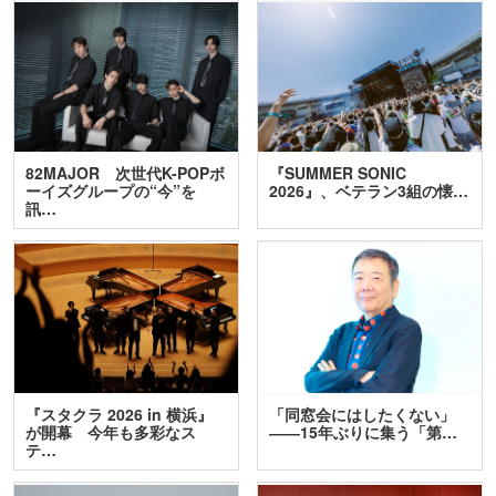
82MAJOR 次世代K-POPボ
『SUMMER SONIC
ーイズグループの“今”を
2026』、ベテラン3組の懐…
訊…
『スタクラ 2026 in 横浜』
「同窓会にはしたくない」
が開幕 今年も多彩なス
――15年ぶりに集う「第…
テ…