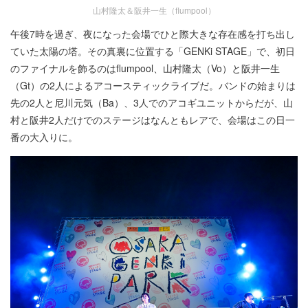
山村隆太＆阪井一生（flumpool）
午後7時を過ぎ、夜になった会場でひと際大きな存在感を打ち出し
ていた太陽の塔。その真裏に位置する「GENKi STAGE」で、初日
のファイナルを飾るのはflumpool、山村隆太（Vo）と阪井一生
（Gt）の2人によるアコースティックライブだ。バンドの始まりは
先の2人と尼川元気（Ba）、3人でのアコギユニットからだが、山
村と阪井2人だけでのステージはなんともレアで、会場はこの日一
番の大入りに。