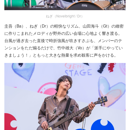
ねぎ（Novelbright / Dr）
圭吾（Ba）、ねぎ（Dr）の軽快なリズム、山田海斗（Gt）の緻密
に作りこまれたメロディが野外の広い会場に心地よく響き渡る。
台風が過ぎ去った直後で時折強風が吹きすさぶも、メンバーのテ
ンションをただ煽るだけで、竹中雄大（Vo）が「派手にやってい
きましょう！」ともっと大きな熱量を求め観客に声をかける。