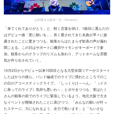
山村隆太＆阪井一生（flumpool）
「来てくれてありがとう」と、軽く言葉を掛け、1曲目に選んだの
はデビュー曲「星に願いを」。長く愛されてきた名曲が早々に披
露されたことに驚きつつも、観客からはたまらず歓喜の声が漏れ
聞こえる。この日はサポートに磯貝サイモンがキーボードで参
加。観客からのクラップのリズムも加わり、アットホームな雰囲
気が作り出されていく。
10月2日からデビュー以来10回目となる大型全国ツアーがスタート
したばかりの彼ら。バンド編成でのライブに慣れたところでのこ
の日のアコースティックライブ。「しっくりけ～へん」「（イス
に座ってのライブ）気持ち悪いわ～」とボヤきつつも、実はたく
さんの観客の前でのライブに緊張しているよう。地元大阪で大き
なイベントが開催されたことに喜びつつ、「みんなの願いが叶っ
たステージ。力になれるよう、全力で歌います」と「ちいさな