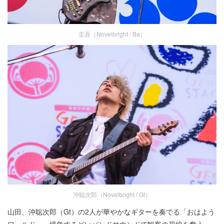
圭吾（Novelbright / Ba）
沖聡次郎（Novelbright / Gt）
山田、沖聡次郎（Gt）の2人が華やかなギターを奏でる「おはよう
ワールド」。緩急するどいバンドサウンドで観客の視線を奪う