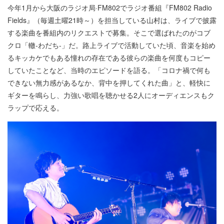
今年1月から大阪のラジオ局·FM802でラジオ番組『FM802 Radio
Fields』（毎週土曜21時～）を担当している山村は、ライブで披露
する楽曲を番組内のリクエストで募集。そこで選ばれたのがコブ
クロ「轍-わだち-」だ。路上ライブで活動していた頃、音楽を始め
るキッカケでもある憧れの存在である彼らの楽曲を何度もコピー
していたことなど、当時のエピソードを語る。「コロナ禍で何も
できない無力感があるなか、背中を押してくれた曲」と、軽快に
ギターを鳴らし、力強い歌唱を聴かせる2人にオーディエンスもク
ラップで応える。