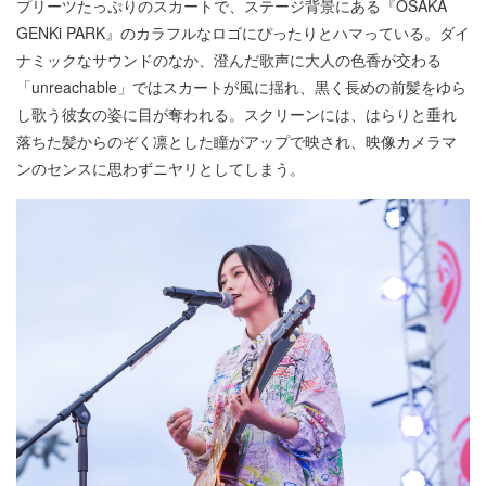
プリーツたっぷりのスカートで、ステージ背景にある『OSAKA
GENKi PARK』のカラフルなロゴにぴったりとハマっている。ダイ
ナミックなサウンドのなか、澄んだ歌声に大人の色香が交わる
「unreachable」ではスカートが風に揺れ、黒く長めの前髪をゆら
し歌う彼女の姿に目が奪われる。スクリーンには、はらりと垂れ
落ちた髪からのぞく凛とした瞳がアップで映され、映像カメラマ
ンのセンスに思わずニヤリとしてしまう。