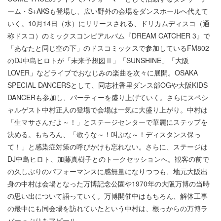
ーム・S+AKSも登場し、広い野外の会場をダンスホールへ代えて
いく。10月14日（水）にリリースされる、ドリカムディスコ（通
称ドスコ）のミックスコンピアルバム『DREAM CATCHER 3』で
「あなたと同じ空の下」のドスコミックスで参加しているFM802
のDJ中島ヒロトが「未来予想図Ⅱ」「SUNSHINE」「大阪
LOVER」などライブでおなじみの楽曲を次々に展開。OSAKA
SPECIAL DANCERSとして、同志社香里ダンス部OGや大阪KIDS
DANCERも参加し、パーティーを盛り上げていく。さらにスペシ
ャルゲスト中村正人の登場で会場は一気に大盛り上がり。中村は
「生マサさんだよ～！」とステージセンターで華麗にステップを
決める。もちろん、「歌うな～！叫ぶな～！ディスタンス保っ
て！」と感染症対策の呼びかけも忘れない。さらに、ステージは
DJ中島ヒロト、加藤真樹子とのトークセッションへ。観客の前で
の久しぶりのパフォーマンスに感無量になりつつも、地元大阪出
身の中村は会場となった万博記念公園や1970年の大阪万博の当時
の思い出について語っていく。万博開催中はもちろん、解体工事
の最中にも同会場を訪れていたという中村は、根っからの万博ラ
バーっぷりをアピール。