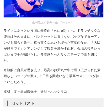
山村隆太＆阪井一生（flumpool）
ライブはあっという間に最終曲「君に届け」へ。ドラマチックな
楽曲はそのままに、バンドセットに負けないポップなギターアレ
ンジを鳴らす阪井。真っ直ぐな思いを綴った言葉のなか、「大阪
が好きです」とアレンジして観客を沸かす山村。会場の後ろいっ
ぱいまで手が掲げられ、多幸感たっぷりなステージで幕を閉じ
た。
奇跡的に台風が過ぎ去り、最高のお天気の中で繰り広げられた素
晴らしいライブの数々。2日目も間違いなく最高のステージが待っ
ているだろう。
取材・文＝黒田奈保子 撮影＝ハヤシマコ
セットリスト