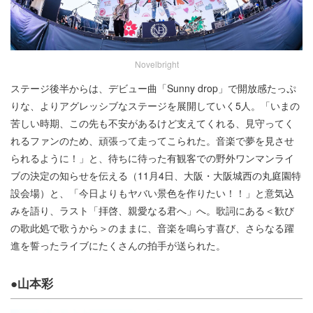
Novelbright
ステージ後半からは、デビュー曲「Sunny drop」で開放感たっぷ
りな、よりアグレッシブなステージを展開していく5人。「いまの
苦しい時期、この先も不安があるけど支えてくれる、見守ってく
れるファンのため、頑張って走ってこられた。音楽で夢を見させ
られるように！」と、待ちに待った有観客での野外ワンマンライ
ブの決定の知らせを伝える（11月4日、大阪・大阪城西の丸庭園特
設会場）と、「今日よりもヤバい景色を作りたい！！」と意気込
みを語り、ラスト「拝啓、親愛なる君へ」へ。歌詞にある＜歓び
の歌此処で歌うから＞のままに、音楽を鳴らす喜び、さらなる躍
進を誓ったライブにたくさんの拍手が送られた。
●山本彩