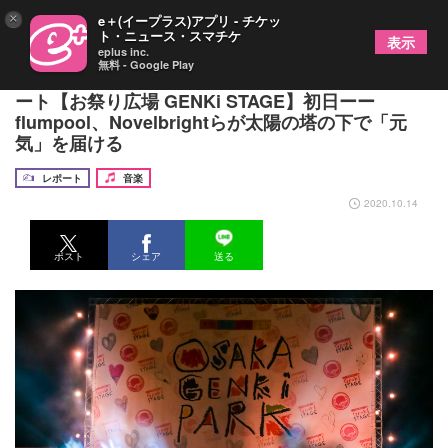
×
e＋(イープラス)アプリ - チケッ
ト・ニュース・スマチケ
表示
eplus inc.
無料 - Google Play
『OSAKA GENKi PARK』オフィシャルライブレポ
ート【お祭り広場 GENKi STAGE】初日ーー
flumpool、Novelbrightらが太陽の塔の下で「元
気」を届ける
レポート
音楽
2020.10.14
ポスト
シェア
送る