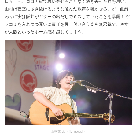
日々」へ。コロナ禍で思い寄せることなく過ぎ去った春を思い、
山村は夜空に尽き抜けるような澄んだ歌声を響かせる。が、曲終
わりに実は阪井がギターの出だしでミスしていたことを暴露！ ツ
ッコミを入れつつ互いに責任を押し付け合う姿も無邪気で、さす
が大阪といったホーム感を感じてしまう。
山村隆太（flumpool）