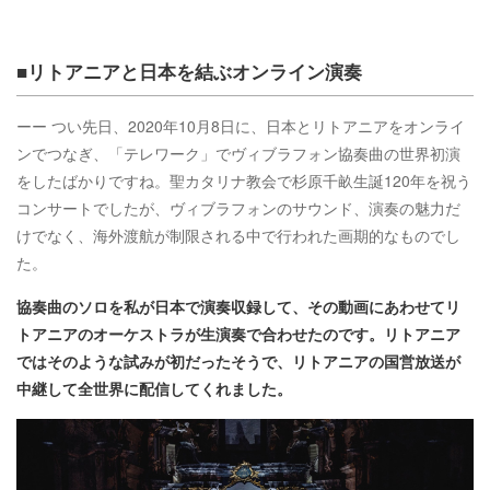
■リトアニアと日本を結ぶオンライン演奏
ーー つい先日、2020年10月8日に、日本とリトアニアをオンライ
ンでつなぎ、「テレワーク」でヴィブラフォン協奏曲の世界初演
をしたばかりですね。聖カタリナ教会で杉原千畝生誕120年を祝う
コンサートでしたが、ヴィブラフォンのサウンド、演奏の魅力だ
けでなく、海外渡航が制限される中で行われた画期的なものでし
た。
協奏曲のソロを私が日本で演奏収録して、その動画にあわせてリ
トアニアのオーケストラが生演奏で合わせたのです。リトアニア
ではそのような試みが初だったそうで、リトアニアの国営放送が
中継して全世界に配信してくれました。