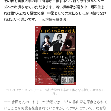
その後も筑波大学の学生有志が主催するつくばリサイタルシリー
ズへの出演させていただきます。若い演奏家が揃う中、昭和生ま
れは僕1人となり隔世の感…中堅としての責任をしっかり担わなけ
ればという思いです。
（公演情報欄参照）
つくばリサイタルシリーズ、筑波大学の有志が主体となる新しい音楽会の
形。
ーー 會田さんのこれまでの活動では、3人の作曲家を原点とされて
いることを何度も発言されていますが、その3人について、なぜ取