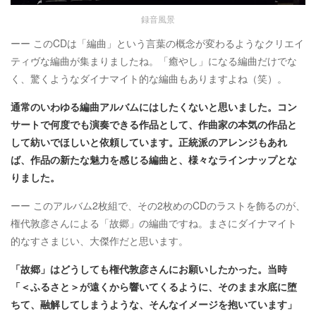
録音風景
ーー このCDは「編曲」という言葉の概念が変わるようなクリエイ
ティヴな編曲が集まりましたね。「癒やし」になる編曲だけでな
く、驚くようなダイナマイト的な編曲もありますよね（笑）。
通常のいわゆる編曲アルバムにはしたくないと思いました。コン
サートで何度でも演奏できる作品として、作曲家の本気の作品と
して紡いでほしいと依頼しています。正統派のアレンジもあれ
ば、作品の新たな魅力を感じる編曲と、様々なラインナップとな
りました。
ーー このアルバム2枚組で、その2枚めのCDのラストを飾るのが、
権代敦彦さんによる「故郷」の編曲ですね。まさにダイナマイト
的なすさまじい、大傑作だと思います。
「故郷」はどうしても権代敦彦さんにお願いしたかった。当時
「＜ふるさと＞が遠くから響いてくるように、そのまま水底に堕
ちて、融解してしまうような、そんなイメージを抱いています」