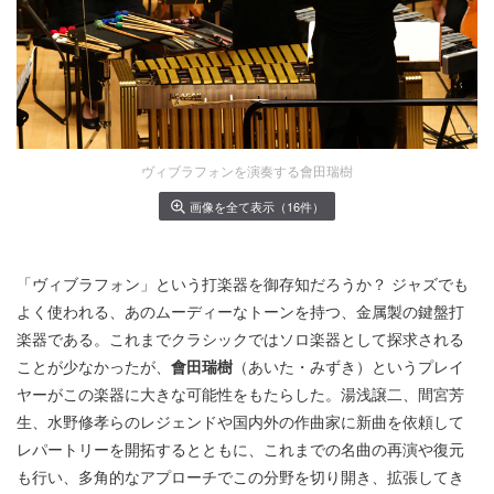
ヴィブラフォンを演奏する會田瑞樹
画像を全て表示（16件）
「ヴィブラフォン」という打楽器を御存知だろうか？ ジャズでも
よく使われる、あのムーディーなトーンを持つ、金属製の鍵盤打
楽器である。これまでクラシックではソロ楽器として探求される
ことが少なかったが、
會田瑞樹
（あいた・みずき）というプレイ
ヤーがこの楽器に大きな可能性をもたらした。湯浅譲二、間宮芳
生、水野修孝らのレジェンドや国内外の作曲家に新曲を依頼して
レパートリーを開拓するとともに、これまでの名曲の再演や復元
も行い、多角的なアプローチでこの分野を切り開き、拡張してき