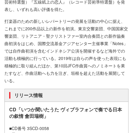
芸術特選盤）『五線紙上の恋人』（レコード芸術準特選盤）を発
表し、いずれも高い評価を得た。
打楽器のための新しいレパートリーの発展を活動の中心に据え、
これまでに200作品以上の新作を初演。東京交響楽団、中国国家交
響楽団、リトアニア・聖クリストファー室内合奏団との新作協奏
曲初演をはじめ、国際交流基金アジアセンター主催事業「Notes」
では自作曲初演を含むインドネシア公演を開催するなど海外での
活動も積極的に行っている。2019年は自らの声を使った表現にも
積極的に取り組んだほか、第10回JFC作曲賞へのノミネートを果
たすなど、作曲活動へも力を注ぎ、垣根を超えた活動を展開して
いる。
リリース情報
CD「いつか聞いたうた ヴィブラフォンで奏でる日本
の叙情 會田瑞樹」
■CD番号 3SCD-0058