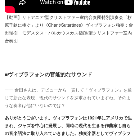
【動画】リトアニア/聖クリストファー室内合奏団特別演奏会「杉
原千畝に捧ぐ」より《Chant/Sutartines》ヴィブラフォン独奏：會
田瑞樹 モデスタス・バルカウスカス指揮/聖クリストファー室内
合奏団
■ヴィブラフォンの官能的なサウンド
ーー 會田さんは、デビューから一貫して「ヴィブラフォン」を通
じて新たな表現、現代のサウンドを探求されていますね。そのよ
うな奏者は他にいないのでは？
ありがとうございます。ヴィブラフォンは1921年にアメリカで生
まれ、ジャズを中心に発展し、同時に現代を生きる作曲家も自ら
の音楽語法に取り入れていきました。独奏楽器としてヴィブラフ