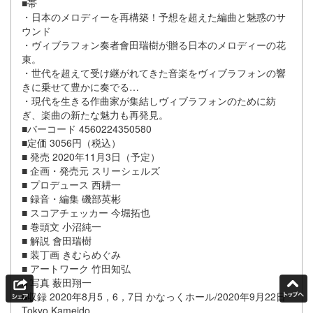
■帯
・日本のメロディーを再構築！予想を超えた編曲と魅惑のサ
ウンド
・ヴィブラフォン奏者會田瑞樹が贈る日本のメロディーの花
束。
・世代を超えて受け継がれてきた音楽をヴィブラフォンの響
きに乗せて豊かに奏でる…
・現代を生きる作曲家が集結しヴィブラフォンのために紡
ぎ、楽曲の新たな魅力も再発見。
■バーコード 4560224350580
■定価 3056円（税込）
■ 発売 2020年11月3日（予定）
■ 企画・発売元 スリーシェルズ
■ プロデュース 西耕一
■ 録音・編集 磯部英彬
■ スコアチェッカー 今堀拓也
■ 巻頭文 小沼純一
■ 解説 會田瑞樹
■ 装丁画 きむらめぐみ
■ アートワーク 竹田知弘
■ 写真 薮田翔一
■収録 2020年8月5，6，7日 かなっくホール/2020年9月22日
Tokyo,Kameido