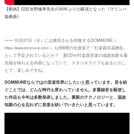
【動画】巨匠水野修孝先生の30年ぶりの蘇演となった《マリンバ
協奏曲》
ーー 10月27日（火）には會田さんを特集するDOMMUNE（
）も5時間の生放送で「打楽器百花繚乱」
https://www.dommune.com/
として予定されているとか？ 新CDや打楽器音楽の温故知新＆最
先端を味わえる内容になっていて、スタジオライブもあるとのこ
とで、楽しみですね。
DOMMUNEならではの音楽世界にしたいと思っています。音を紡
ぐことでは、どんな時代も変わっていません。多重録音を駆使し
た作品も今年は多数発表しました。最新のテクノロジーと、温故
知新の心を忘れずに音楽を紡いでいきたいと思っています。