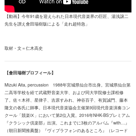
【動画】今年91歳を迎えられた日本現代音楽界の巨匠、湯浅譲二
先生を讃え會田瑞樹版による「走れ超特急」
取材・文＝仁木高史
【會田瑞樹プロフィール】
Mizuki Aita, percussion 1988年宮城県仙台市出身。宮城県仙台第
二高等学校を経て武蔵野音楽大学、および同大学院修士課程修
了。佐々木祥、星律子、吉原すみれ、神谷百子、有賀誠門、藤本
隆文の各氏に師事。日本現代音楽協会主催第9回現代音楽演奏コン
クール「競楽Ⅸ」において第2位入賞。2016年NHK-BSプレミアム
『クラシック倶楽部』出演。これまでに3枚のアルバム『with…』
（朝日新聞推薦盤）『ヴィブラフォンのあるところ』（レコード