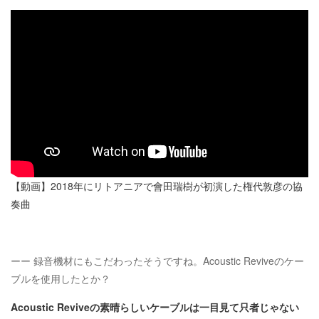
【動画】2018年にリトアニアで會田瑞樹が初演した権代敦彦の協
奏曲
ーー 録音機材にもこだわったそうですね。Acoustic Reviveのケー
ブルを使用したとか？
Acoustic Reviveの素晴らしいケーブルは一目見て只者じゃない