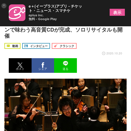
×
e＋(イープラス)アプリ - チケッ
ト・ニュース・スマチケ
表示
eplus inc.
無料 - Google Play
會田瑞樹に聞く～日本のメロディーをヴィブラフォ
ンで味わう高音質CDが完成、ソロリサイタルも開
催
動画
インタビュー
クラシック
2020.10.20
ポスト
シェア
送る