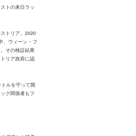
チストの来日ラッ
トリア。2020
中、ウィーン・フ
た。その検証結果
ストリア政府に認
ートルを守って開
シック関係者もフ