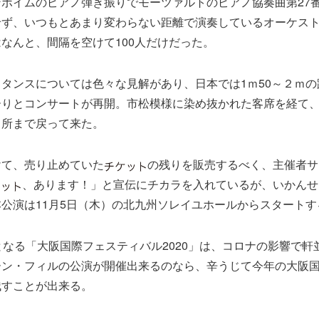
ボイムのピアノ弾き振りでモーツァルトのピアノ協奏曲第27
せず、いつもとあまり変わらない距離で演奏しているオーケス
なんと、間隔を空けて100人だけだった。
タンスについては色々な見解があり、日本では1ｍ50～２ｍの
りとコンサートが再開。市松模様に染め抜かれた客席を経て、
る所まで戻って来た。
けて、売り止めていた
の残りを販売するべく、主催者サ
、あります！」と宣伝にチカラを入れているが、いかんせ
公演は11月5日（木）の北九州ソレイユホールからスタートす
となる「大阪国際フェスティバル2020」は、コロナの影響で軒
ーン・フィルの公演が開催出来るのなら、辛うじて今年の大阪
残すことが出来る。