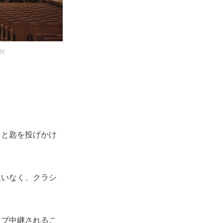
r
」と匙を投げかけ
違いなく、クラシ
イブ中継されるこ