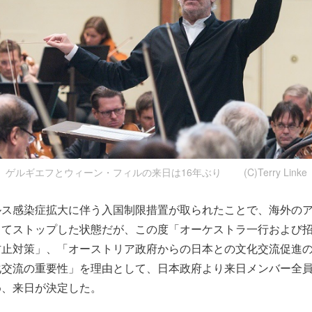
ゲルギエフとウィーン・フィルの来日は16年ぶり (C)Terry Linke
ルス感染症拡大に伴う入国制限措置が取られたことで、海外の
ってストップした状態だが、この度「オーケストラ一行および
防止対策」、「オーストリア政府からの日本との文化交流促進
化交流の重要性」を理由として、日本政府より来日メンバー全
め、来日が決定した。