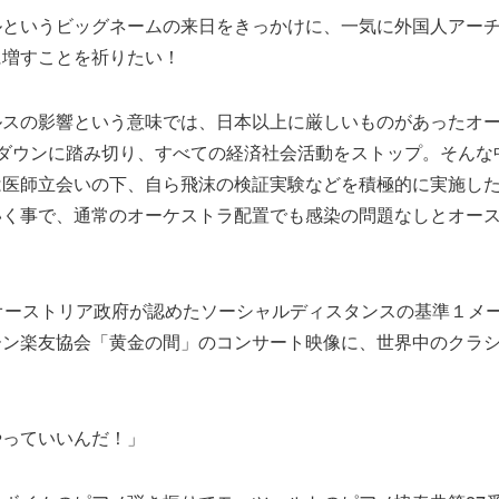
ルというビッグネームの来日をきっかけに、一気に外国人アー
に増すことを祈りたい！
スの影響という意味では、日本以上に厳しいものがあったオース
クダウンに踏み切り、すべての経済社会活動をストップ。そんな
は医師立会いの下、自ら飛沫の検証実験などを積極的に実施し
いく事で、通常のオーケストラ配置でも感染の問題なしとオー
オーストリア政府が認めたソーシャルディスタンスの基準１メ
ーン楽友協会「黄金の間」のコンサート映像に、世界中のクラ
。
やっていいんだ！」