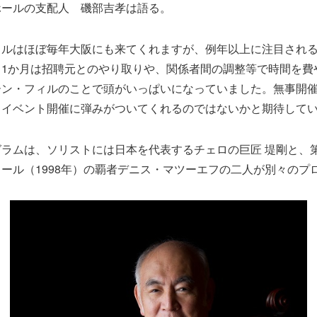
ホールの支配人 磯部吉孝は語る。
ィルはほぼ毎年大阪にも来てくれますが、例年以上に注目され
こ1か月は招聘元とのやり取りや、関係者間の調整等で時間を費
ーン・フィルのことで頭がいっぱいになっていました。無事開
るイベント開催に弾みがついてくれるのではないかと期待して
ラムは、ソリストには日本を代表するチェロの巨匠 堤剛と、第
ール（1998年）の覇者デニス・マツーエフの二人が別々のプ