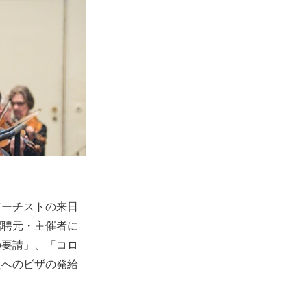
アーチストの来日
招聘元・主催者に
の要請」、「コロ
員へのビザの発給