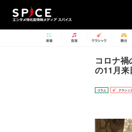
コロナ禍
の11月来
コラム
クラシッ