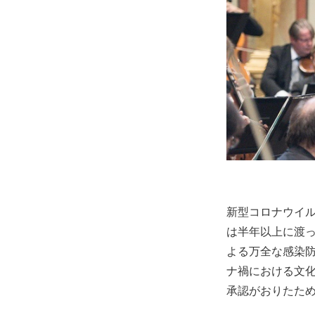
新型コロナウイ
は半年以上に渡
よる万全な感染
ナ禍における文
承認がおりたた