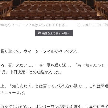
今年もウィーン・フィルはやって来てくれる！ (c) Lois Lammerhube
画像を全て表示（6件）
を乗り越えて、
ウィーン・フィル
がやって来る。
来る、否、来ない…。一喜一憂を繰り返し、「もう知らんわ！
年11月、来日決定！との連絡が入った。
以上、「知らんわ！」とは言っていられない訳で…。これは間
番のニュースだ。
実力を持ちながらも、オンリーワンの魅力を湛え、世界中にラ