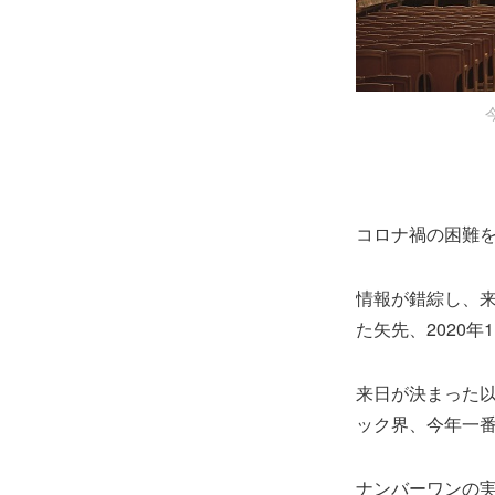
コロナ禍の困難
情報が錯綜し、
た矢先、2020
来日が決まった
ック界、今年一
ナンバーワンの