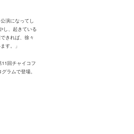
る公演になってし
やし、起きている
催できれば、徐々
います。」
11回チャイコフ
ログラムで登場。