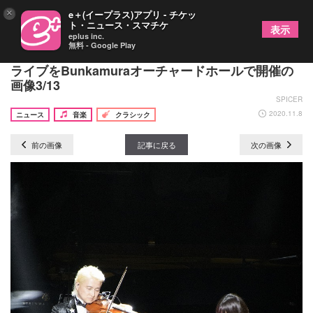
×
e＋(イープラス)アプリ - チケッ
ト・ニュース・スマチケ
表示
eplus inc.
無料 - Google Play
ヴァイオリニストのNAOTOがデビュー15周年記念
ライブをBunkamuraオーチャードホールで開催の
画像3/13
SPICER
2020.11.8
ニュース
音楽
クラシック
前の画像
記事に戻る
次の画像