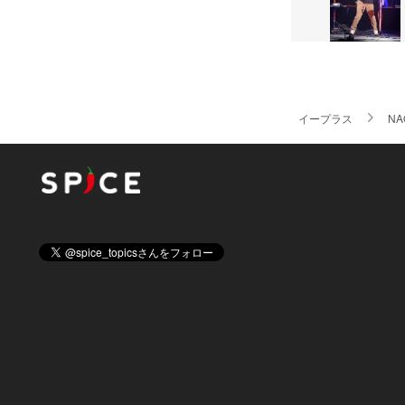
イープラス
NA