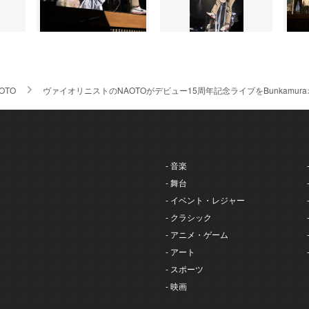
OTO
ヴァイオリニストのNAOTOがデビュー15周年記念ライブをBunkamu
- 音楽
- 舞台
- イベント・レジャー
- クラシック
- アニメ・ゲーム
- アート
- スポーツ
- 映画