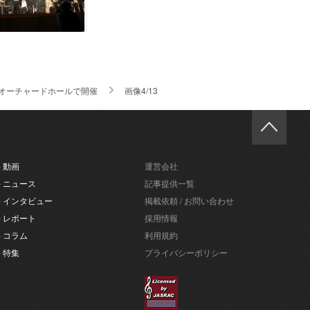
raオーチャードホールで開催
画像4/13
- 動画
運営会社
- ニュース
記事提供一覧
- インタビュー
掲載依頼 / お問い合わせ
- レポート
採用情報
- コラム
利用規約
- 特集
プライバシーポリシー