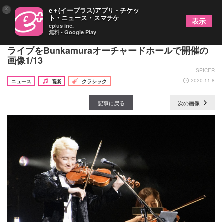
×
e＋(イープラス)アプリ - チケッ
ト・ニュース・スマチケ
表示
eplus inc.
無料 - Google Play
ヴァイオリニストのNAOTOがデビュー15周年記念
ライブをBunkamuraオーチャードホールで開催の
画像1/13
SPICER
2020.11.8
ニュース
音楽
クラシック
記事に戻る
次の画像