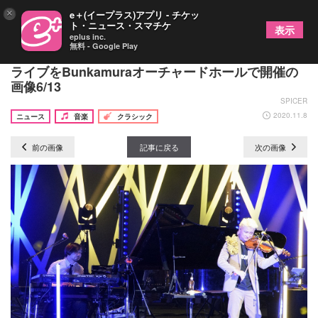
×
e＋(イープラス)アプリ - チケッ
ト・ニュース・スマチケ
表示
eplus inc.
無料 - Google Play
ヴァイオリニストのNAOTOがデビュー15周年記念
ライブをBunkamuraオーチャードホールで開催の
画像6/13
SPICER
2020.11.8
ニュース
音楽
クラシック
前の画像
記事に戻る
次の画像