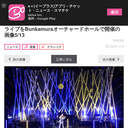
×
e＋(イープラス)アプリ - チケッ
ト・ニュース・スマチケ
表示
eplus inc.
無料 - Google Play
ヴァイオリニストのNAOTOがデビュー15周年記念
ライブをBunkamuraオーチャードホールで開催の
画像5/13
SPICER
2020.11.8
ニュース
音楽
クラシック
前の画像
記事に戻る
次の画像