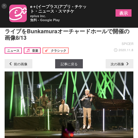
×
e＋(イープラス)アプリ - チケッ
ト・ニュース・スマチケ
表示
eplus inc.
無料 - Google Play
ヴァイオリニストのNAOTOがデビュー15周年記念
ライブをBunkamuraオーチャードホールで開催の
画像8/13
SPICER
2020.11.8
ニュース
音楽
クラシック
前の画像
記事に戻る
次の画像