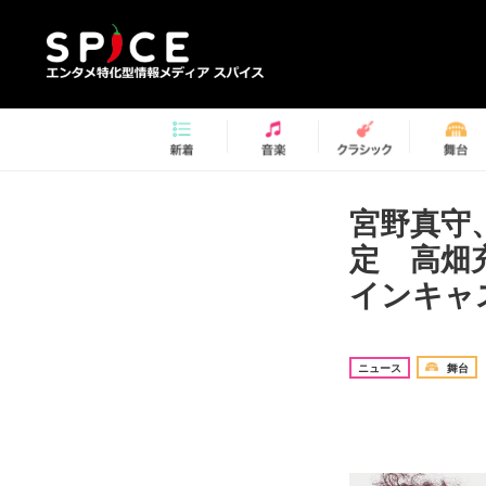
宮野真守
定 高畑
インキャ
ニュース
舞台