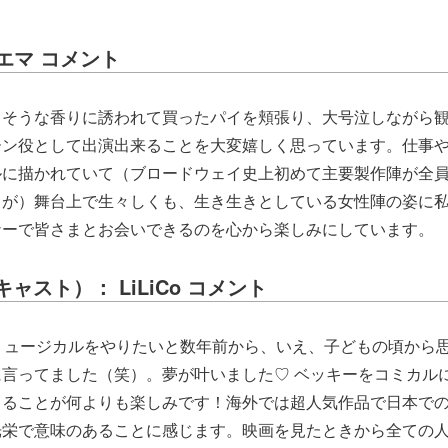
エマ コメント
しそうな香りに誘われて買ったパイを頬張り、大号泣しながら
ーン役として出演出来ることを大変嬉しく思っています。仕事
ルに描かれていて（ブロードウェイ史上初めて主要製作陣が全
うが）舞台上で生々しくも、生き生きとしている女性陣の姿に
ナーで皆さまとお会いできるのを心から楽しみにしています。
ャスト）： LiLiCo コメント
ミュージカルをやりたいと数年前から、いえ、子どもの頃から
言ってました（笑）。夢が叶いました♡ ベッキーをコミカル
じることが何よりも楽しみです！海外では超人気作品で日本で
光栄で意味のあることに感じます。映画を見たときから全ての