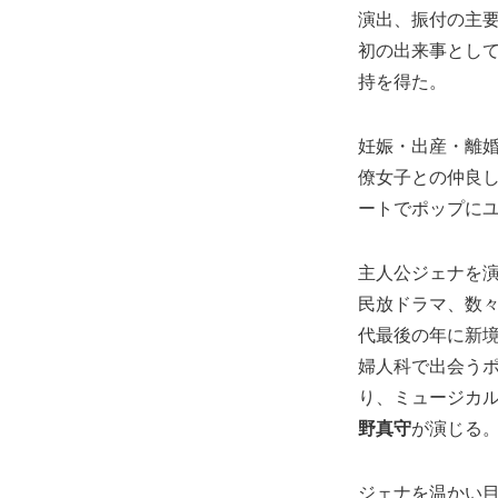
演出、振付の主
初の出来事とし
持を得た。
妊娠・出産・離
僚女子との仲良
ートでポップに
主人公ジェナを
民放ドラマ、数々
代最後の年に新
婦人科で出会う
り、ミュージカ
野真守
が演じる
ジェナを温かい