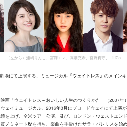
（左から）浦嶋りんこ、宮澤エマ、高畑充希、宮野真守、LiLiCo
日生劇場にて上演する、ミュージカル
『ウェイトレス』
のメインキ
映画「ウェイトレス～おいしい人生のつくりかた」（2007年
ウェイミュージカル。2016年3月にブロードウェイにて上演
成績を上げ、全米ツアー公演、及び、ロンドン・ウェストエン
ー賞ノミネート歴を持ち、楽曲を手掛けたサラ・バレリスを始