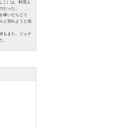
りんこ）は、料理人
のだった。
を稼いだらどう
ルと別れようと強
師もまた、ジェナ
た。