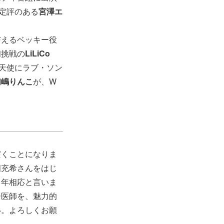
定評のある
宮澤エ
与えるベッキー役
初挑戦の
LiLiCo
『天使にラブ・ソン
浦嶋りんこ
が、W
だくことになりま
畑充希さんをはじ
も年相応と言いま
ー医師を、魅力的
い。よろしくお願