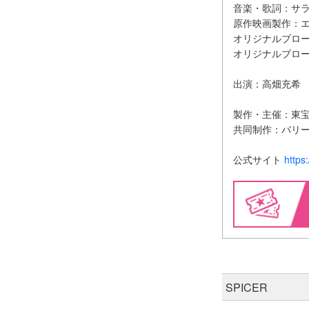
音楽・歌詞：サ
原作映画製作：
オリジナルブロ
オリジナルブロ
出演：高畑充希 
製作・主催：東
共同制作：バリ
公式サイト
https
SPICER