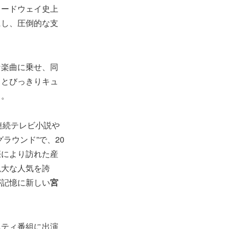
ロードウェイ史上
にし、圧倒的な支
な楽曲に乗せ、同
、とびっきりキュ
る。
連続テレビ小説や
ラウンド”で、20
娠により訪れた産
絶大な人気を誇
が記憶に新しい
宮
エティ番組に出演