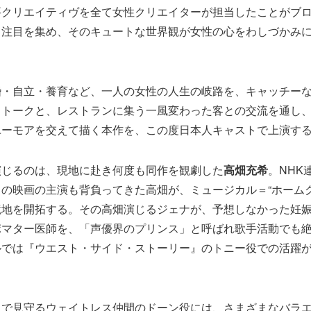
要クリエイティヴを全て女性クリエイターが担当したことがブ
て注目を集め、そのキュートな世界観が女性の心をわしづかみ
婚・自立・養育など、一人の女性の人生の岐路を、キャッチー
しトークと、レストランに集う一風変わった客との交流を通し
ユーモアを交えて描く本作を、この度日本人キャストで上演す
演じるのは、現地に赴き何度も同作を観劇した
高畑充希
。NHK
の映画の主演も背負ってきた高畑が、ミュージカル＝“ホームグ
境地を開拓する。その高畑演じるジェナが、予想しなかった妊
ポマター医師を、「声優界のプリンス」と呼ばれ歌手活動でも
ルでは『ウエスト・サイド・ストーリー』のトニー役での活躍
。
目で見守るウェイトレス仲間のドーン役には、さまざまなバラ