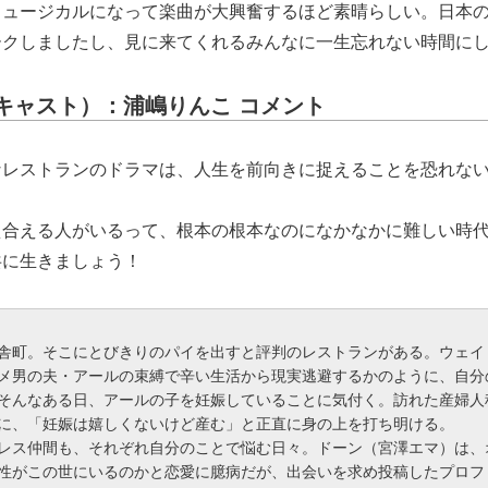
ミュージカルになって楽曲が大興奮するほど素晴らしい。日本
ークしましたし、見に来てくれるみんなに一生忘れない時間に
キャスト）：浦嶋りんこ コメント
レストランのドラマは、人生を前向きに捉えることを恐れない
え合える人がいるって、根本の根本なのになかなかに難しい時
共に生きましょう！
舎町。そこにとびきりのパイを出すと評判のレストランがある。ウェイ
メ男の夫・アールの束縛で辛い生活から現実逃避するかのように、自分
そんなある日、アールの子を妊娠していることに気付く。訪れた産婦人
に、「妊娠は嬉しくないけど産む」と正直に身の上を打ち明ける。
レス仲間も、それぞれ自分のことで悩む日々。ドーン（宮澤エマ）は、
性がこの世にいるのかと恋愛に臆病だが、出会いを求め投稿したプロフ