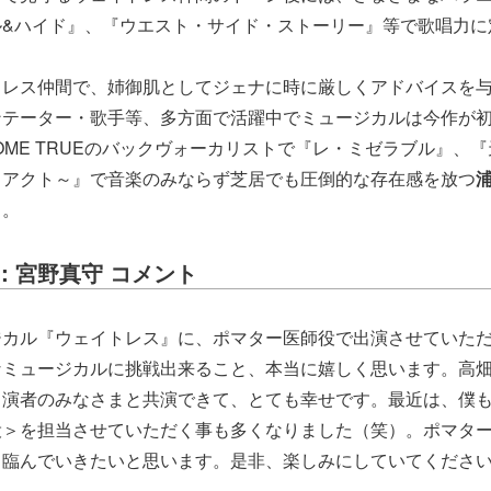
ル&ハイド』、『ウエスト・サイド・ストーリー』等で歌唱力に
トレス仲間で、姉御肌としてジェナに時に厳しくアドバイスを
ンテーター・歌手等、多方面で活躍中でミュージカルは今作が
 COME TRUEのバックヴォーカリストで『レ・ミゼラブル』、
・アクト～』で音楽のみならず芝居でも圧倒的な存在感を放つ
る。
：宮野真守 コメント
ジカル『ウェイトレス』に、ポマター医師役で出演させていた
なミュージカルに挑戦出来ること、本当に嬉しく思います。高
出演者のみなさまと共演できて、とても幸せです。最近は、僕
役＞を担当させていただく事も多くなりました（笑）。ポマタ
う臨んでいきたいと思います。是非、楽しみにしていてくださ