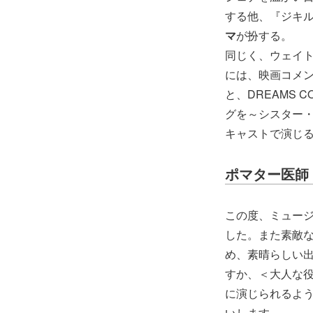
する他、『ジキ
マ
が扮する。
同じく、ウェイ
には、映画コメ
と、DREAMS
グを～シスター
キャストで演じ
ポマター医師
この度、ミュー
した。また素敵
め、素晴らしい
すか、＜大人な
に演じられるよ
いします。