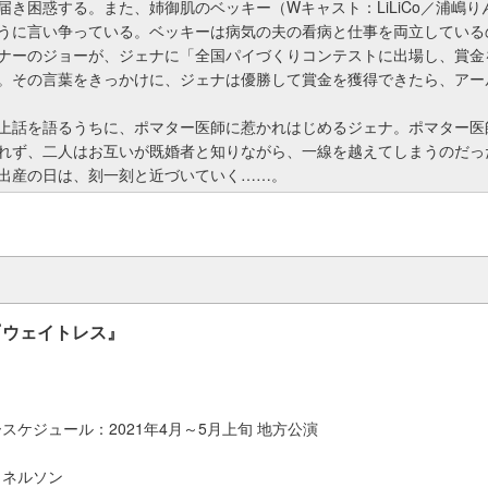
届き困惑する。また、姉御肌のベッキー（Wキャスト：LiLiCo／浦嶋
うに言い争っている。ベッキーは病気の夫の看病と仕事を両立している
ナーのジョーが、ジェナに「全国パイづくりコンテストに出場し、賞金
。その言葉をきっかけに、ジェナは優勝して賞金を獲得できたら、アー
上話を語るうちに、ポマター医師に惹かれはじめるジェナ。ポマター医
れず、二人はお互いが既婚者と知りながら、一線を越えてしまうのだっ
出産の日は、刻一刻と近づいていく……。
『ウェイトレス』
スケジュール：2021年4月～5月上旬 地方公演
・ネルソン