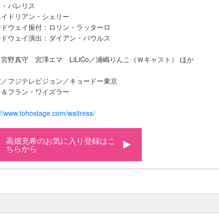
ラ・バレリス
エイドリアン・シェリー
ードウェイ振付：ロリン・ラッターロ
ードウェイ演出：ダイアン・パウルス
宮野真守 宮澤エマ LiLiCo／浦嶋りんこ（Ｗキャスト） ほか
宝／フジテレビジョン／キョードー東京
ー＆フラン・ワイズラー
://www.tohostage.com/waitress/
高畑充希のお気に入り登録はこ
ちらから