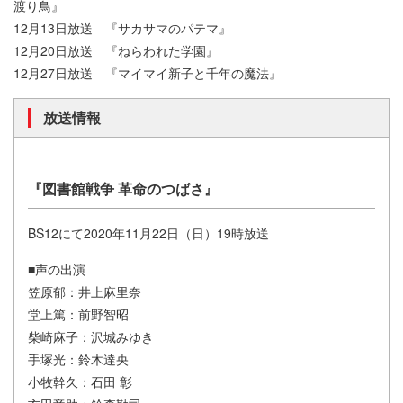
渡り鳥』
12月13日放送 『サカサマのパテマ』
12月20日放送 『ねらわれた学園』
12月27日放送 『マイマイ新子と千年の魔法』
放送情報
『図書館戦争 革命のつばさ』
BS12にて2020年11月22日（日）19時放送
■声の出演
笠原郁：井上麻里奈
堂上篤：前野智昭
柴崎麻子：沢城みゆき
手塚光：鈴木達央
小牧幹久：石田 彰