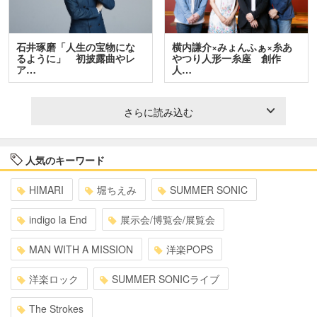
石井琢磨「人生の宝物にな
横内謙介×みょんふぁ×糸あ
るように」 初披露曲やレ
やつり人形一糸座 創作
ア…
人…
さらに読み込む
人気のキーワード
HIMARI
堀ちえみ
SUMMER SONIC
indigo la End
展示会/博覧会/展覧会
MAN WITH A MISSION
洋楽POPS
洋楽ロック
SUMMER SONICライブ
The Strokes