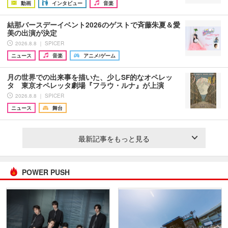
動画
インタビュー
音楽
結那バースデーイベント2026のゲストで斉藤朱夏＆愛
美の出演が決定
2026.8.8 ｜ SPICER
ニュース
音楽
アニメ/ゲーム
月の世界での出来事を描いた、少しSF的なオペレッ
タ 東京オペレッタ劇場『フラウ・ルナ』が上演
2026.8.8 ｜ SPICER
ニュース
舞台
最新記事をもっと見る
POWER PUSH