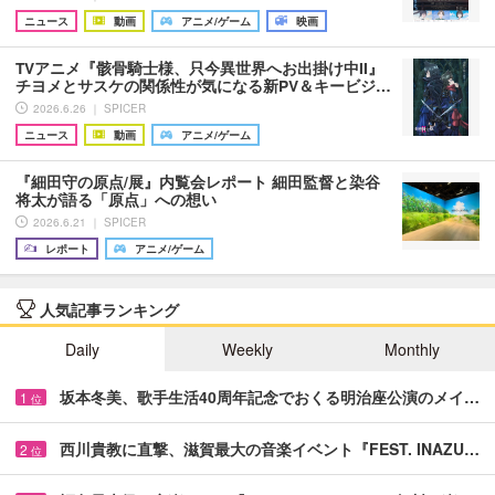
ニュース
動画
アニメ/ゲーム
映画
TVアニメ『骸骨騎士様、只今異世界へお出掛け中II』
チヨメとサスケの関係性が気になる新PV＆キービジ…
2026.6.26 ｜ SPICER
ニュース
動画
アニメ/ゲーム
『細田守の原点/展』内覧会レポート 細田監督と染谷
将太が語る「原点」への想い
2026.6.21 ｜ SPICER
レポート
アニメ/ゲーム
人気記事ランキング
Daily
Weekly
Monthly
坂本冬美、歌手生活40周年記念でおくる明治座公演のメイ…
1
位
西川貴教に直撃、滋賀最大の音楽イベント『FEST. INAZU…
2
位