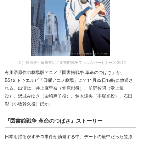
（C）有川浩・角川書店／図書館戦争フィルムパートナーズ 2012
有川浩原作の劇場版アニメ『図書館戦争 革命のつばさ』が、
BS12 トゥエルビ「日曜アニメ劇場」にて11月22日19時に放送さ
れる。出演は、井上麻里奈（笠原郁役）、前野智昭（堂上篤
役）、沢城みゆき（柴崎麻子役）、鈴木達央（手塚光役）、石田
彰（小牧幹久役）ほか。
『図書館戦争 革命のつばさ』ストーリー
日本を揺るがすテロ事件が勃発する中、デートの最中だった笠原