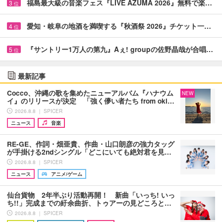
福島最大級の音楽フェス『LIVE AZUMA 2026』無料で楽…
3
位
愛知・岐阜の地酒を満喫する『秋酒祭 2026』チケット一…
4
位
『サントリー1万人の第九』Aぇ! groupの佐野晶哉が合唱…
5
位
最新記事
Cocco、沖縄の歌を集めたニューアルバム『ハナウム
NEW
イ』のリリースが決定 「強く儚い者たち from oki…
2026.8.8 ｜ SPICER
ニュース
音楽
RE-GE、作詞・畑亜貴、作曲・山口朗彦の強力タッグ
が手掛ける2ndシングル「どこにいても絶対君を見…
2026.8.8 ｜ SPICER
ニュース
アニメ/ゲーム
仙台貨物 2年半ぶり活動再開！ 新曲「いっち! いっ
ち!!」完成までの紆余曲折、トゥアーの見どころと…
2026.8.8 ｜ SPICER