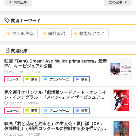
前の記事
次の記事
関連キーワード
井上麻里奈
前野智昭
劇場版アニメ
関連記事
映画『BanG Dream! Ave Mujica prima aurora』最新
PV、キービジュアル公開
2026.7.31 ｜ SPICER
ニュース
動画
アニメ/ゲーム
映画
完全新作オリジナル『劇場版ソードアート・オンライ
ン - インテグラル・ドメイン- 』ティザービジュア…
2026.7.7 ｜ SPICER
ニュース
動画
アニメ/ゲーム
映画
映画『君と花火と約束と』の主人公・夏目誠（CV：
佐藤勝利）が絵画コンクールに挑戦する姿を描いた…
2026.6.26 ｜ SPICER