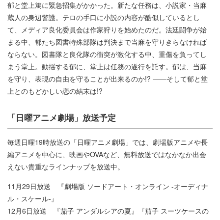
郁と堂上篤に緊急招集がかかった。新たな任務は、小説家・当麻
蔵人の身辺警護。テロの手口に小説の内容が酷似しているとし
て、メディア良化委員会は作家狩りを始めたのだ。法廷闘争が始
まる中、郁たち図書特殊部隊は判決まで当麻を守りきらなければ
ならない。図書隊と良化隊の衝突が激化する中、重傷を負ってし
まう堂上。動揺する郁に、堂上は任務の遂行を託す。郁は、当麻
を守り、表現の自由を守ることが出来るのか!? ――そして郁と堂
上とのもどかしい恋の結末は!?
「日曜アニメ劇場」放送予定
毎週日曜19時放送の「日曜アニメ劇場」では、劇場版アニメや長
編アニメを中心に、映画やOVAなど、無料放送ではなかなか出会
えない貴重なラインナップを放送中。
11月29日放送 『劇場版 ソードアート・オンライン -オーディナ
ル・スケール-』
12月6日放送 『茄子 アンダルシアの夏』『茄子 スーツケースの