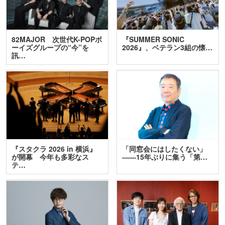
82MAJOR 次世代K-POPボ
『SUMMER SONIC
ーイズグループの“今”を
2026』、ベテラン3組の懐…
訊…
『スタクラ 2026 in 横浜』
「同窓会にはしたくない」
が開幕 今年も多彩なス
――15年ぶりに集う「第…
テ…