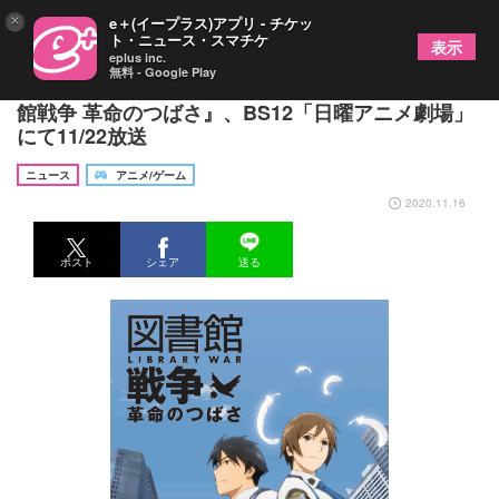
×
e＋(イープラス)アプリ - チケッ
ト・ニュース・スマチケ
表示
eplus inc.
無料 - Google Play
井上麻里奈・前野智昭 出演の劇場版アニメ『図書
館戦争 革命のつばさ』、BS12「日曜アニメ劇場」
にて11/22放送
ニュース
アニメ/ゲーム
2020.11.16
ポスト
シェア
送る