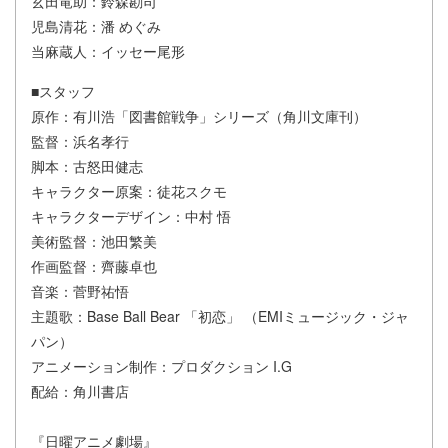
玄田竜助：鈴森勘司
児島清花：潘 めぐみ
当麻蔵人：イッセー尾形
■スタッフ
原作：有川浩「図書館戦争」シリーズ（角川文庫刊）
監督：浜名孝行
脚本：古怒田健志
キャラクター原案：徒花スクモ
キャラクターデザイン：中村 悟
美術監督：池田繁美
作画監督：齊藤卓也
音楽：菅野祐悟
主題歌：Base Ball Bear 「初恋」 （EMIミュージック・ジャ
パン）
アニメーション制作：プロダクション I.G
配給：角川書店
『日曜アニメ劇場』