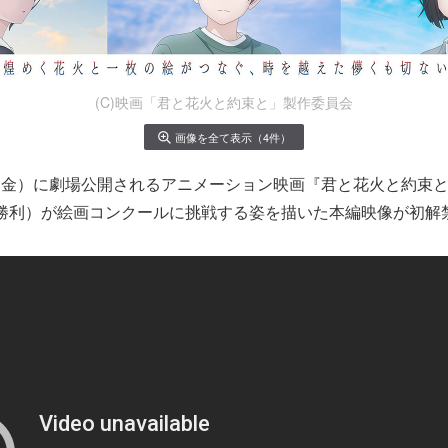
(C)映画「君と花火と約束と」製作委員会
画像を全て表示（4件）
7日（金）に劇場公開されるアニメーション映画『君と花火と約束
藤勝利）が絵画コンクールに挑戦する姿を描いた本編映像が初解