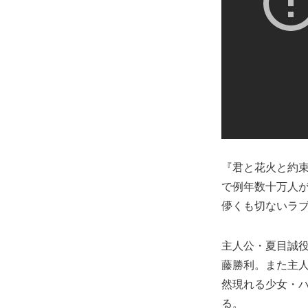
『君と花火と約
で例年数十万人
儚くも切ないラ
主人公・夏目誠役
藤勝利。また主
然現れる少女・
る。