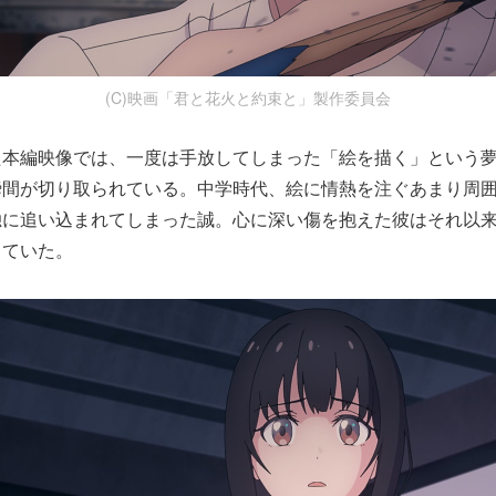
(C)映画「君と花火と約束と」製作委員会
た本編映像では、一度は手放してしまった「絵を描く」という
瞬間が切り取られている。中学時代、絵に情熱を注ぐあまり周
独に追い込まれてしまった誠。心に深い傷を抱えた彼はそれ以
っていた。