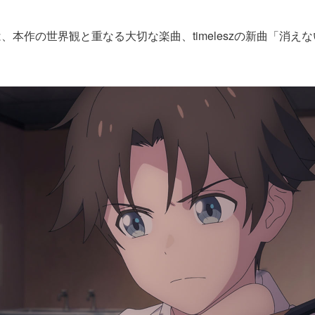
、本作の世界観と重なる大切な楽曲、timeleszの新曲「消え