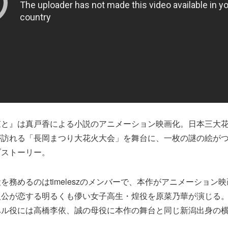
束と』は真戸香による小説のアニメーション映画化。日本三大
が訪れる「長岡まつり大花火大会」を舞台に、一枚の謎の絵が
ブストーリー。
を務めるのはtimeleszのメンバーで、本作がアニメーション
人公が恋する明るくも儚い女子高生・煌役を原菜乃華が演じる
ハル役には高橋李依、誠の母役に本作の舞台と同じ新潟出身の