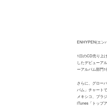
ENHYPEN(
1日のCD売り上げ
したデビューアルバ
ーアルバム部門1
さらに、グローバル
バム」チャート
メキシコ、ブラジ
iTunes「ト