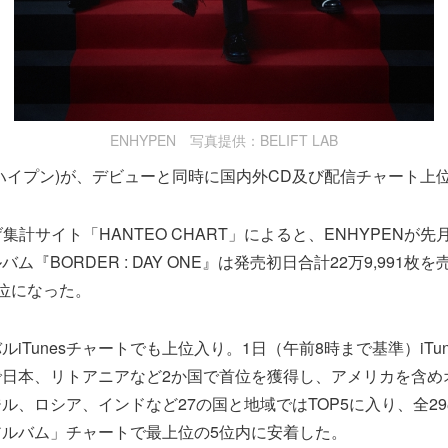
ENHYPEN 写真提供：BELIFT LAB
エンハイプン)が、デビューと同時に国内外CD及び配信チャート上
集計サイト「HANTEO CHART」によると、ENHYPENが先
ム『BORDER : DAY ONE』は発売初日合計22万9,991枚
位になった。
iTunesチャートでも上位入り。1日（午前8時まで基準）iTu
で日本、リトアニアなど2か国で首位を獲得し、アメリカを含め
ル、ロシア、インドなど27の国と地域ではTOP5に入り、全2
ップアルバム」チャートで最上位の5位内に安着した。