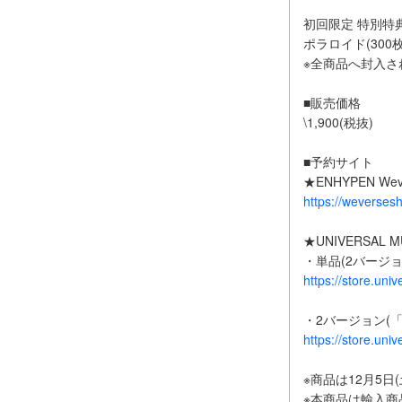
初回限定 特別特
ポラロイド(300
※全商品へ封入さ
■販売価格
\1,900(税抜)
■予約サイト
★ENHYPEN Weve
https://weverse
★UNIVERSAL M
・単品(2バージ
https://store.uni
・2バージョン(「
https://store.uni
※商品は12月5日
※本商品は輸入