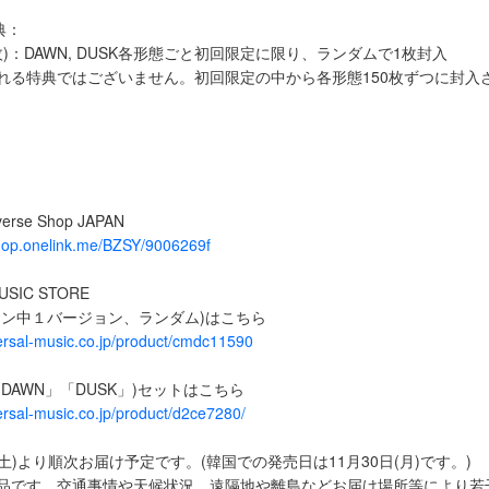
典：
枚)：DAWN, DUSK各形態ごと初回限定に限り、ランダムで1枚封入
れる特典ではございません。初回限定の中から各形態150枚ずつに封入
rse Shop JAPAN
shop.onelink.me/BZSY/9006269f
USIC STORE
ョン中１バージョン、ランダム)はこちら
versal-music.co.jp/product/cmdc11590
DAWN」「DUSK」)セットはこちら
versal-music.co.jp/product/d2ce7280/
(土)より順次お届け予定です。(韓国での発売日は11月30日(月)です。)
商品です。交通事情や天候状況、遠隔地や離島などお届け場所等により若