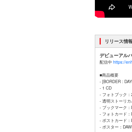
リリース情
デビューアルバム『
配信中
https://e
■商品概要
- [BORDER :
- 1 CD
- フォトブック：204
- 透明ストーリカバ
- ブックマーク：D
- フォトカード：D
- ポストカード：DA
- ポスター：DAWN,