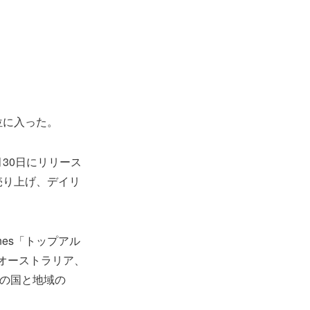
位に入った。
月30日にリリース
を売り上げ、デイリ
nes「トップアル
オーストラリア、
9の国と地域の