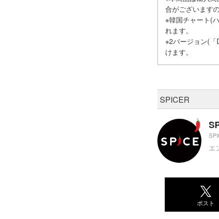
合がございます
※韓国チャート(ハ
れます。
※2バージョン(
けます。
SPICER
S
SP
エ
ポスト