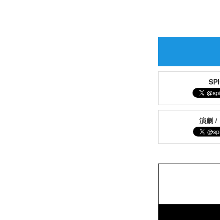
S
演劇 /