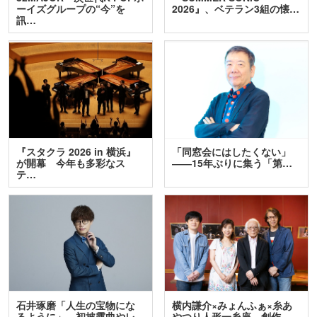
ーイズグループの“今”を
2026』、ベテラン3組の懐…
訊…
『スタクラ 2026 in 横浜』
「同窓会にはしたくない」
が開幕 今年も多彩なス
――15年ぶりに集う「第…
テ…
石井琢磨「人生の宝物にな
横内謙介×みょんふぁ×糸あ
るように」 初披露曲やレ
やつり人形一糸座 創作