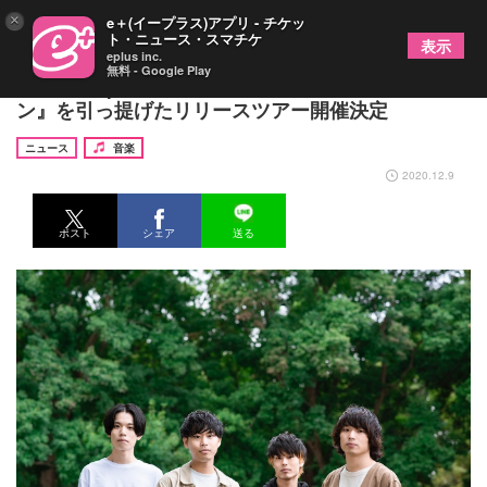
×
e＋(イープラス)アプリ - チケッ
ト・ニュース・スマチケ
表示
eplus inc.
無料 - Google Play
moon drop、ミニアルバム『拝啓 悲劇のヒロイ
ン』を引っ提げたリリースツアー開催決定
ニュース
音楽
2020.12.9
ポスト
シェア
送る