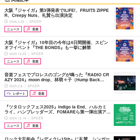
大阪『ジャイガ』第3弾発表でiLiFE!、FRUITS ZIPPE
R、Creepy Nuts、礼賛ら出演決定
2026.3.25 ｜ SPICER
ニュース
音楽
大阪『ジャイガ』10年目の今年は4日間開催、スピン
オフイベント『THE BONDS』も一挙に解禁
2025.12.25 ｜ SPICER
ニュース
音楽
音楽フェスでプロレスのゴングが鳴った『RADIO CR
AZY 2024』moon drop、林萌々子（Hump Back…
2025.2.8 ｜ SPICER
レポート
音楽
『ツタロックフェス2025』indigo la End、ハルカミ
ライ、ハンブレッダーズ、FOMAREら第一弾出演ア…
2024.12.16 ｜ SPICER
ニュース
音楽
ロック大忘年会『レディクレ15th』に礼賛、シンガー