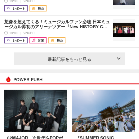
13:30 ｜ SPICER
レポート
舞台
想像を超えてくる！ミュージカルファン必聴 日本ミュ
ージカル界初のアリーナツアー『New HISTORY C…
13:00 ｜ SPICER
レポート
音楽
舞台
最新記事をもっと見る
POWER PUSH
82MAJOR 次世代K-POPボ
『SUMMER SONIC