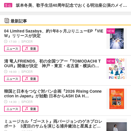
坂本冬美、歌手生活40周年記念でおくる明治座公演のメイ…
5
位
最新記事
04 Limited Sazabys、約1年8ヶ月ぶりニューEP『VIE
NEW
W』リリースが決定
17:00 ｜ SPICER
ニュース
音楽
清 竜人FRIENDS、初の全国ツアー『TOMODACHI T
NEW
OUR』開催が決定 神戸・東京・名古屋・横浜の…
16:00 ｜ SPICER
ニュース
音楽
韓国と日本をつなぐ対バン企画『2026 Rising Conne
ction in Japan』が始動 日本からASH DA H…
14:30 ｜ SPICER
ニュース
音楽
ミュージカル『ゴースト』両バージョンのゲネプロレ
ポート 3度目のサムを演じる浦井健治と星風まど…