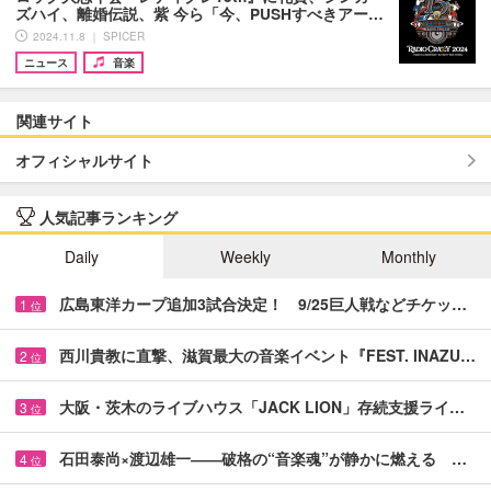
ズハイ、離婚伝説、紫 今ら「今、PUSHすべきアー…
2024.11.8 ｜ SPICER
ニュース
音楽
関連サイト
オフィシャルサイト
人気記事ランキング
Daily
Weekly
Monthly
広島東洋カープ追加3試合決定！ 9/25巨人戦などチケッ…
1
位
西川貴教に直撃、滋賀最大の音楽イベント『FEST. INAZU…
2
位
大阪・茨木のライブハウス「JACK LION」存続支援ライ…
3
位
石田泰尚×渡辺雄一――破格の“音楽魂”が静かに燃える …
4
位