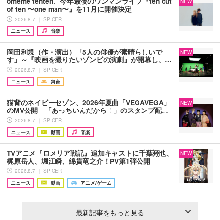
omeme tenten、今年最後のワンマンライブ『ten out
NEW
of ten 〜one man〜』を11月に開催決定
2026.8.7 ｜ SPICER
ニュース
音楽
岡田利規（作・演出）「5人の俳優が素晴らしいで
NEW
す」～『映画を撮りたいゾンビの演劇』が開幕し、…
2026.8.7 ｜ SPICER
ニュース
舞台
猫背のネイビーセゾン、2026年夏曲「VEGAVEGA」
NEW
のMV公開 「あっちいんだから！」のスタンプ配…
2026.8.7 ｜ SPICER
ニュース
動画
音楽
TVアニメ『ロメリア戦記』追加キャストに千葉翔也、
NEW
梶原岳人、堀江瞬、綿貫竜之介！PV第1弾公開
2026.8.7 ｜ SPICER
ニュース
動画
アニメ/ゲーム
最新記事をもっと見る