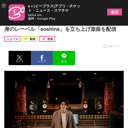
×
e＋(イープラス)アプリ - チケッ
ト・ニュース・スマチケ
表示
eplus inc.
無料 - Google Play
霜降り明星の粗品がアーティスト活動を本格化、自
身のレーベル「soshina」を立ち上げ楽曲を配信
ニュース
動画
音楽
2021.1.7
ポスト
シェア
送る