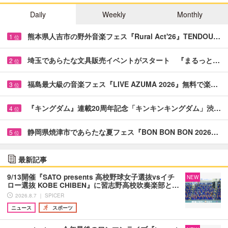
Daily
Weekly
Monthly
熊本県人吉市の野外音楽フェス『Rural Act'26』TENDOU…
1
位
埼玉であらたな文具販売イベントがスタート 『まるっと…
2
位
福島最大級の音楽フェス『LIVE AZUMA 2026』無料で楽…
3
位
『キングダム』連載20周年記念「キンキンキングダム」渋…
4
位
静岡県焼津市であらたな夏フェス『BON BON BON 2026…
5
位
最新記事
9/13開催『SATO presents 高校野球女子選抜vsイチ
NEW
ロー選抜 KOBE CHIBEN』に習志野高校吹奏楽部と…
2026.8.7 ｜ SPICER
ニュース
スポーツ