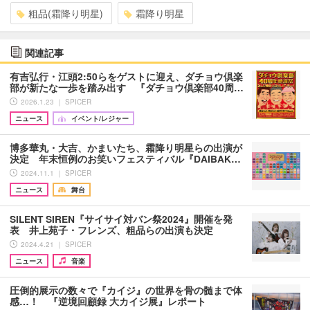
粗品(霜降り明星)
霜降り明星
関連記事
有吉弘行・江頭2:50らをゲストに迎え、ダチョウ倶楽
部が新たな一歩を踏み出す 『ダチョウ倶楽部40周…
2026.1.23 ｜ SPICER
ニュース
イベント/レジャー
博多華丸・大吉、かまいたち、霜降り明星らの出演が
決定 年末恒例のお笑いフェスティバル『DAIBAK…
2024.11.1 ｜ SPICER
ニュース
舞台
SILENT SIREN『サイサイ対バン祭2024』開催を発
表 井上苑子・フレンズ、粗品らの出演も決定
2024.4.21 ｜ SPICER
ニュース
音楽
圧倒的展示の数々で『カイジ』の世界を骨の髄まで体
感…！ 『逆境回顧録 大カイジ展』レポート