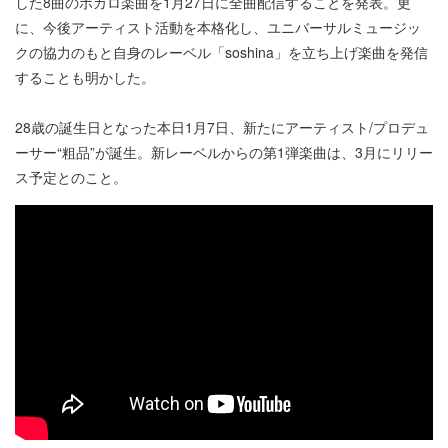
した8曲のボカロ楽曲を1月27日に全曲配信することを発表。更
に、今後アーティスト活動を本格化し、ユニバーサルミュージッ
クの協力のもと自身のレーベル「soshina」を立ち上げ楽曲を発信
することも明かした。
28歳の誕生日となった本日1月7日、新たにアーティスト/プロデュ
ーサー“粗品”が誕生。新レーベルからの第1弾楽曲は、3月にリリー
ス予定とのこと。