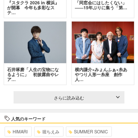
『スタクラ 2026 in 横浜』
「同窓会にはしたくない」
が開幕 今年も多彩なス
――15年ぶりに集う「第…
テ…
石井琢磨「人生の宝物にな
横内謙介×みょんふぁ×糸あ
るように」 初披露曲やレ
やつり人形一糸座 創作
ア…
人…
さらに読み込む
人気のキーワード
HIMARI
堀ちえみ
SUMMER SONIC