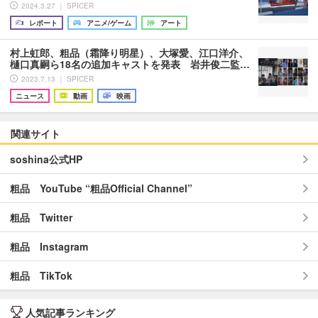
2024.3.27 ｜ SPICER
レポート
アニメ/ゲーム
アート
村上虹郎、粗品（霜降り明星）、大塚愛、江口洋介、
樋口真嗣ら18名の追加キャストを発表 岩井俊二監…
2023.7.13 ｜ SPICER
ニュース
動画
映画
関連サイト
soshina公式HP
粗品 YouTube “粗品Official Channel”
粗品 Twitter
粗品 Instagram
粗品 TikTok
人気記事ランキング