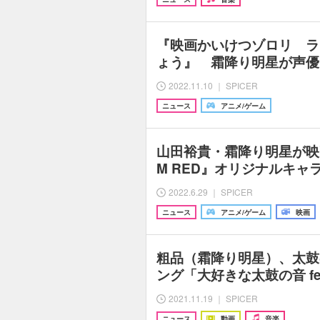
『映画かいけつゾロリ ラ
ょう』 霜降り明星が声優
2022.11.10 ｜ SPICER
ニュース
アニメ/ゲーム
山田裕貴・霜降り明星が映画『O
M RED』オリジナルキャ
2022.6.29 ｜ SPICER
ニュース
アニメ/ゲーム
映画
粗品（霜降り明星）、太鼓
ング「大好きな太鼓の音 fe
2021.11.19 ｜ SPICER
ニュース
動画
音楽