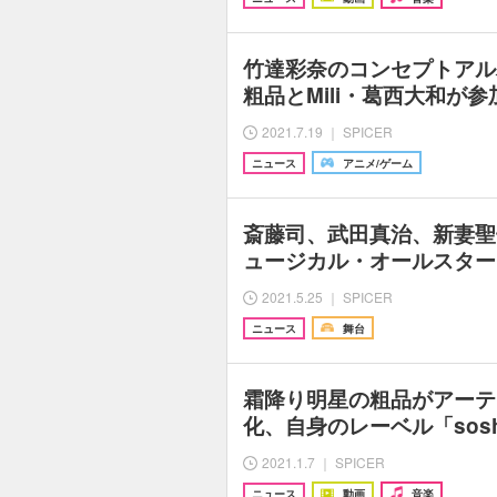
竹達彩奈のコンセプトアル
粗品とMili・葛西大和が
2021.7.19 ｜ SPICER
ニュース
アニメ/ゲーム
斎藤司、武田真治、新妻聖
ュージカル・オールスター
2021.5.25 ｜ SPICER
ニュース
舞台
霜降り明星の粗品がアーテ
化、自身のレーベル「sos
2021.1.7 ｜ SPICER
ニュース
動画
音楽