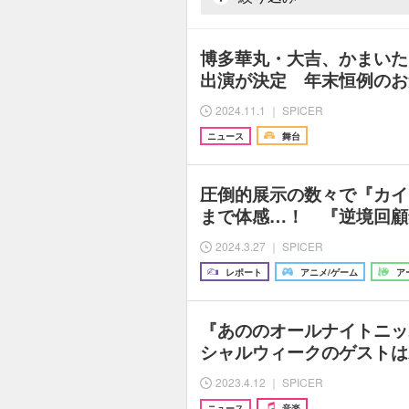
博多華丸・大吉、かまいた
出演が決定 年末恒例のお
2024.11.1 ｜ SPICER
ニュース
舞台
圧倒的展示の数々で『カイ
まで体感…！ 『逆境回顧
2024.3.27 ｜ SPICER
レポート
アニメ/ゲーム
ア
『あののオールナイトニッ
シャルウィークのゲストは
2023.4.12 ｜ SPICER
ニュース
音楽