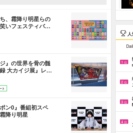
ち、霜降り明星らの
笑いフェスティバ…
人
Dai
ジ』の世界を骨の髄
1
位
録 大カイジ展』レ…
2
位
ート
3
位
ポン0』番組初スペ
霜降り明星
4
位