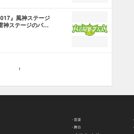
2017』風神ステージ
、雷神ステージのパ…
1
- 音楽
- 舞台