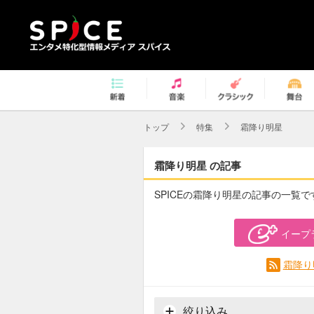
トップ
特集
霜降り明星
霜降り明星 の記事
SPICEの霜降り明星の記事の一覧で
イープ
霜降り
絞り込み