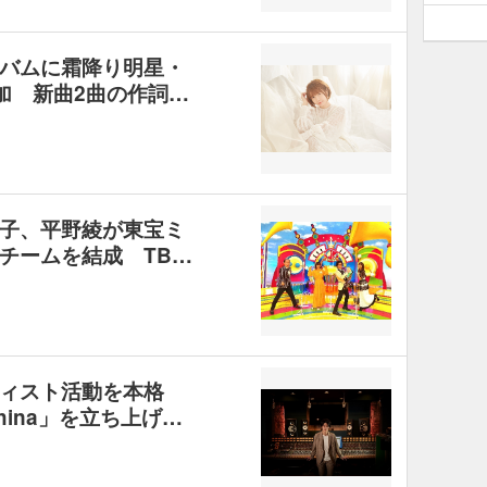
バムに霜降り明星・
参加 新曲2曲の作詞…
子、平野綾が東宝ミ
チームを結成 TB…
ィスト活動を本格
hina」を立ち上げ…