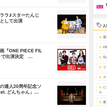
5
位
ララ♪スターたんじ
として出演
人
展
HI
NE PIECE FIL
ラで出演決定 …
S
フ
ク
の達人20周年記念ソ
ピ
at. どんちゃん」…
ル
東