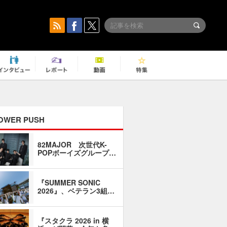
OWER PUSH
82MAJOR 次世代K-
「同窓会に
POPボーイズグループ…
い」――1
『SUMMER SONIC
石井琢磨「
2026』、ベテラン3組…
なるように
『スタクラ 2026 in 横
横内謙介×