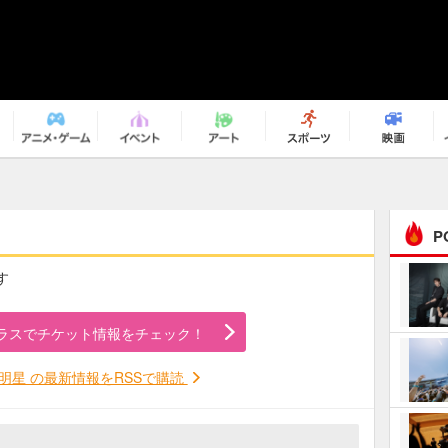
P
す
まるで原作の世界から飛
び出してきたよう！ 圧…
ラスでチケット情報をチェック！
ｅｐｌｕｓ ｗｅｅｋｅ
ｎｄ ｃｌｕｂ
明星 の最新情報をRSSで購読
ＲｅｏＮａ“ピルグリム”