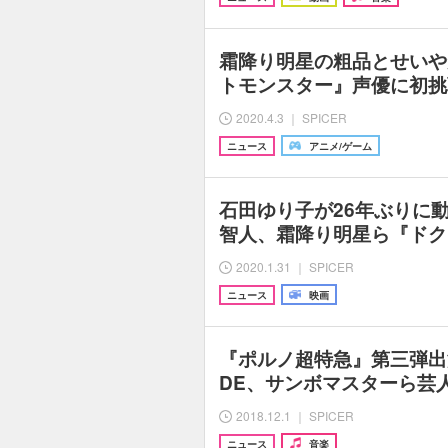
霜降り明星の粗品とせいや
トモンスター』声優に初挑
2020.4.3 ｜ SPICER
ニュース
アニメ/ゲーム
石田ゆり子が26年ぶりに
智人、霜降り明星ら『ドク
2020.1.31 ｜ SPICER
ニュース
映画
『ポルノ超特急』第三弾出
DE、サンボマスターら芸
2018.12.1 ｜ SPICER
ニュース
音楽