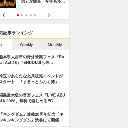
浜』が開幕 今年も多…
あやつり人
気記事ランキング
ly
Weekly
Monthly
熊本県人吉市の野外音楽フェス『Ru
ral Act'26』TENDOUJIら最…
埼玉であらたな文具販売イベントが
スタート 『まるっとぶんぐ博』…
福島最大級の音楽フェス『LIVE AZU
MA 2026』無料で楽しめるEC…
『キングダム』連載20周年記念「キ
ンキンキングダム」渋谷にて開催…