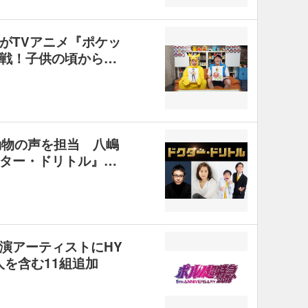
がTVアニメ『ポケッ
戦！子供の頃から…
動物の声を担当 八嶋
ター・ドリトル』…
演アーティストにHY
人を含む11組追加