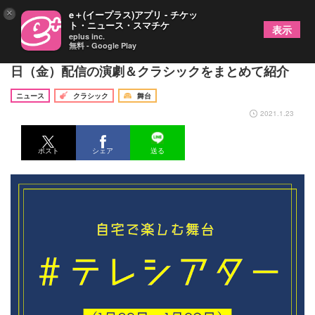
×
e＋(イープラス)アプリ - チケッ
ト・ニュース・スマチケ
表示
eplus inc.
無料 - Google Play
【今週家でなに観よう？】1月23日（土）～1月29
日（金）配信の演劇＆クラシックをまとめて紹介
ニュース
クラシック
舞台
2021.1.23
ポスト
シェア
送る