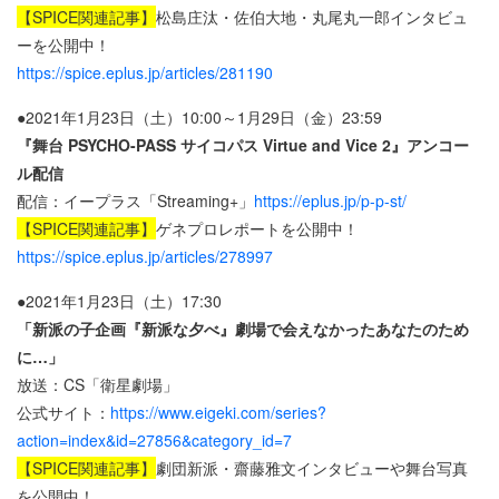
【SPICE関連記事】
松島庄汰・佐伯大地・丸尾丸一郎インタビュ
ーを公開中！
https://spice.eplus.jp/articles/281190
●2021年1月23日（土）10:00～1月29日（金）23:59
『舞台 PSYCHO-PASS サイコパス Virtue and Vice 2』アンコー
ル配信
配信：イープラス「Streaming+」
https://eplus.jp/p-p-st/
【SPICE関連記事】
ゲネプロレポートを公開中！
https://spice.eplus.jp/articles/278997
●2021年1月23日（土）17:30
「新派の子企画『新派な夕べ』劇場で会えなかったあなたのため
に…」
放送：CS「衛星劇場」
公式サイト：
https://www.eigeki.com/series?
action=index&id=27856&category_id=7
【SPICE関連記事】
劇団新派・齋藤雅文インタビューや舞台写真
を公開中！