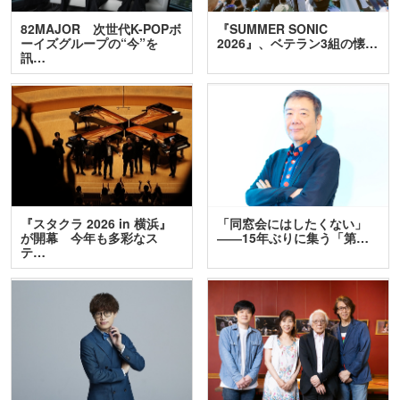
82MAJOR 次世代K-POPボ
『SUMMER SONIC
ーイズグループの“今”を
2026』、ベテラン3組の懐…
訊…
『スタクラ 2026 in 横浜』
「同窓会にはしたくない」
が開幕 今年も多彩なス
――15年ぶりに集う「第…
テ…