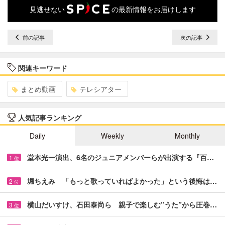
見逃せない
の最新情報をお届けします
前の記事
次の記事
関連キーワード
まとめ動画
テレシアター
人気記事ランキング
Daily
Weekly
Monthly
堂本光一演出、6名のジュニアメンバーらが出演する『百…
1
位
堀ちえみ 「もっと歌っていればよかった」という後悔は…
2
位
横山だいすけ、石田泰尚ら 親子で楽しむ”うた”から圧巻…
3
位