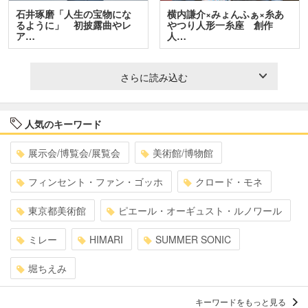
石井琢磨「人生の宝物にな
横内謙介×みょんふぁ×糸あ
るように」 初披露曲やレ
やつり人形一糸座 創作
ア…
人…
さらに読み込む
人気のキーワード
展示会/博覧会/展覧会
美術館/博物館
フィンセント・ファン・ゴッホ
クロード・モネ
東京都美術館
ピエール・オーギュスト・ルノワール
ミレー
HIMARI
SUMMER SONIC
堀ちえみ
キーワードをもっと見る