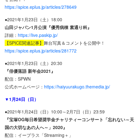
https://spice.eplus.jp/articles/278649
●2021年1月23日（土）18:00
山田ジャパン1月公演『優秀病棟 素通り科』
詳細：
https://live.paskip.jp/
【SPICE関連記事】
舞台写真＆コメントを公開中！
https://spice.eplus.jp/articles/281772
●2021年1月23日（土）20:30
『俳優落語 新年会2021』
配信：SPWN
公式ホームページ：
https://haiyuurakugo.themedia.jp/
▼1月24日（日）
●2021年1月24日（日）10:00～2月7日（日）23:59
『宝塚OG毎日希望奨学金チャリティーコンサート「忘れない～天
国の大切なあの人へ～」2020』
配信：イープラス「Streaming＋」