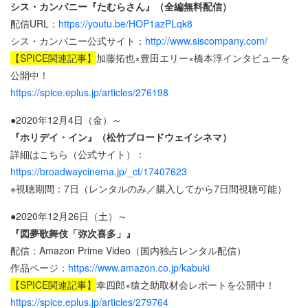
シス・カンパニー『たむらさん』（全編無料配信）
配信URL：
https://youtu.be/HOP1azPLqk8
シス・カンパニー公式サイト：
http://www.siscompany.com/
【SPICE関連記事】
加藤拓也×豊田エリー×橋本淳インタビューを
公開中！
https://spice.eplus.jp/articles/276198
●2020年12月4日（金）～
『ホリデイ・イン』（松竹ブロードウェイシネマ）
詳細はこちら（公式サイト）：
https://broadwaycinema.jp/_ct/17407623
※視聴期間：7日（レンタルのみ／購入してから7日間視聴可能）
●2020年12月26日（土）～
『図夢歌舞伎「弥次喜多」』
配信：Amazon Prime Video（国内独占レンタル配信）
作品ページ：
https://www.amazon.co.jp/kabuki
【SPICE関連記事】
幸四郎×猿之助取材会レポートを公開中！
https://spice.eplus.jp/articles/279764