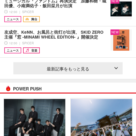
ミュージカル『ファントム』再演決定 加藤和樹・城
NEW
田優、小南満佑子・飯田栞月が出演
12:00 ｜ SPICER
ニュース
舞台
友成空、KeNN、お風呂と街灯が出演、 SKID ZERO
NEW
主催『窓 -MINAMI WHEEL EDITION- 』開催決定
12:00 ｜ SPICER
ニュース
音楽
最新記事をもっと見る
POWER PUSH