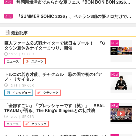
静岡県焼津市であらたな夏フェス『BON BON BON 2026…
4
位
『SUMMER SONIC 2026』、ベテラン3組の懐メロだけで…
5
位
最新記事
巨人ファーム公式戦ナイターで縁日＆プール！ 『G
NEW
タウン夏休みナイターまつり』開催
13:36 ｜ SPICER
ニュース
スポーツ
トルコの若き才能、チャクムル 彩の国で初のピア
NEW
ノ・リサイタル
12:18 ｜ SPICER
インタビュー
クラシック
「全部すごい」「プレッシャーです（笑）」 REAL
NEW
TRAUMが語る、The King's Singersとの初共演
12:00 ｜ SPICER
ニュース
クラシック