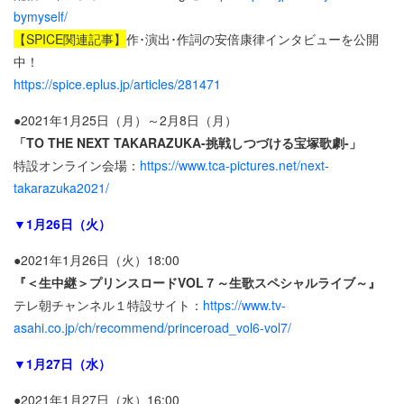
bymyself/
【SPICE関連記事】
作･演出･作詞の安倍康律インタビューを公開
中！
https://spice.eplus.jp/articles/281471
●2021年1月25日（月）～2月8日（月）
「TO THE NEXT TAKARAZUKA-挑戦しつづける宝塚歌劇-」
特設オンライン会場：
https://www.tca-pictures.net/next-
takarazuka2021/
▼1月26日（火）
●2021年1月26日（火）18:00
『＜生中継＞プリンスロードVOL７～生歌スペシャルライブ～』
テレ朝チャンネル１特設サイト：
https://www.tv-
asahi.co.jp/ch/recommend/princeroad_vol6-vol7/
▼1月27日（水）
●2021年1月27日（水）16:00