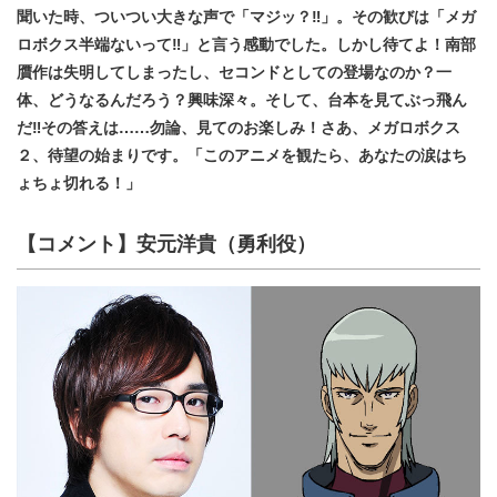
聞いた時、ついつい大きな声で「マジッ？‼️」。その歓びは「メガ
ロボクス半端ないって‼️」と言う感動でした。しかし待てよ！南部
贋作は失明してしまったし、セコンドとしての登場なのか？一
体、どうなるんだろう？興味深々。そして、台本を見てぶっ飛ん
だ‼️その答えは……勿論、見てのお楽しみ！さあ、メガロボクス
２、待望の始まりです。「このアニメを観たら、あなたの涙はち
ょちょ切れる！」
【コメント】
安元洋貴
（
勇利
役）