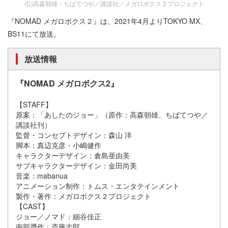
(C)高森朝雄・ちばてつや／講談社／メガロボクス２プロジェクト
『NOMAD メガロボクス２』は、2021年4月よりTOKYO MX、
BS11にて放送。
放送情報
『NOMAD メガロボクス2』
【STAFF】
原案：「あしたのジョー」（原作：高森朝雄、ちばてつや／
講談社刊）
監督・コンセプトデザイン：森山 洋
脚本：真辺克彦・小嶋健作
キャラクターデザイン：倉島亜由美
サブキャラクターデザイン：金田尚美
音楽：mabanua
アニメーション制作：トムス・エンタテインメント
製作・著作：メガロボクス２プロジェクト
【CAST】
ジョー／ノマド：細谷佳正
南部贋作：斎藤志郎