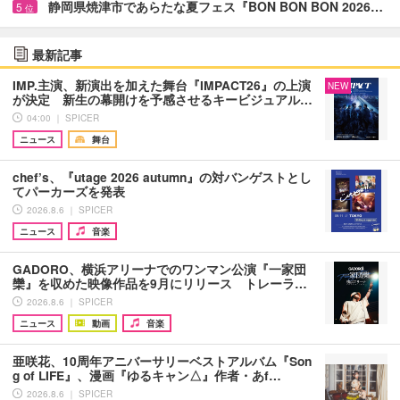
静岡県焼津市であらたな夏フェス『BON BON BON 2026…
5
位
最新記事
IMP.主演、新演出を加えた舞台『IMPACT26』の上演
NEW
が決定 新生の幕開けを予感させるキービジュアル…
04:00 ｜ SPICER
ニュース
舞台
chef’s、『utage 2026 autumn』の対バンゲストとし
てパーカーズを発表
2026.8.6 ｜ SPICER
ニュース
音楽
GADORO、横浜アリーナでのワンマン公演『一家団
欒』を収めた映像作品を9月にリリース トレーラ…
2026.8.6 ｜ SPICER
ニュース
動画
音楽
亜咲花、10周年アニバーサリーベストアルバム『Son
g of LIFE』、漫画『ゆるキャン△』作者・あf…
2026.8.6 ｜ SPICER