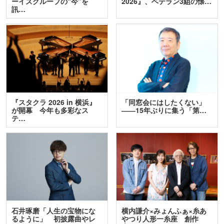
ーイズグループの“今”を
2026』、ベテラン3組の懐…
訊…
『スタクラ 2026 in 横浜』
「同窓会にはしたくない」
が開幕 今年も多彩なス
――15年ぶりに集う「第…
テ…
石井琢磨「人生の宝物にな
横内謙介×みょんふぁ×糸あ
るように」 初披露曲やレ
やつり人形一糸座 創作