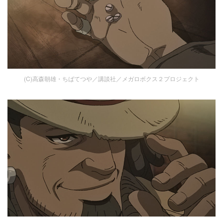
(C)高森朝雄・ちばてつや／講談社／メガロボクス２プロジェクト