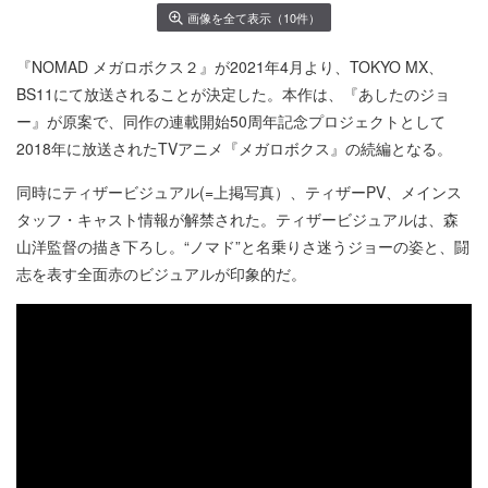
画像を全て表示（10件）
『NOMAD メガロボクス２』が2021年4月より、TOKYO MX、
BS11にて放送されることが決定した。本作は、『あしたのジョ
ー』が原案で、同作の連載開始50周年記念プロジェクトとして
2018年に放送されたTVアニメ『メガロボクス』の続編となる。
同時にティザービジュアル(=上掲写真）、ティザーPV、メインス
タッフ・キャスト情報が解禁された。ティザービジュアルは、森
山洋監督の描き下ろし。“ノマド”と名乗りさ迷うジョーの姿と、闘
志を表す全面赤のビジュアルが印象的だ。