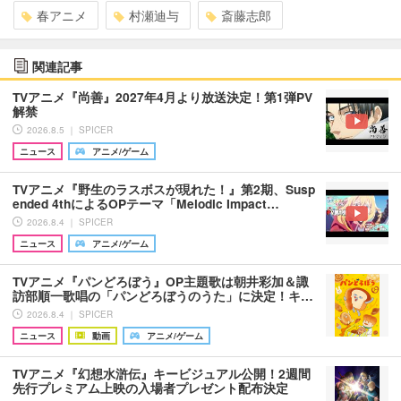
春アニメ
村瀬迪与
斎藤志郎
関連記事
TVアニメ『尚善』2027年4月より放送決定！第1弾PV
解禁
2026.8.5 ｜ SPICER
ニュース
アニメ/ゲーム
TVアニメ『野生のラスボスが現れた！』第2期、Susp
ended 4thによるOPテーマ「Melodic Impact…
2026.8.4 ｜ SPICER
ニュース
アニメ/ゲーム
TVアニメ『パンどろぼう』OP主題歌は朝井彩加＆諏
訪部順一歌唱の「パンどろぼうのうた」に決定！キ…
2026.8.4 ｜ SPICER
ニュース
動画
アニメ/ゲーム
TVアニメ『幻想水滸伝』キービジュアル公開！2週間
先行プレミアム上映の入場者プレゼント配布決定