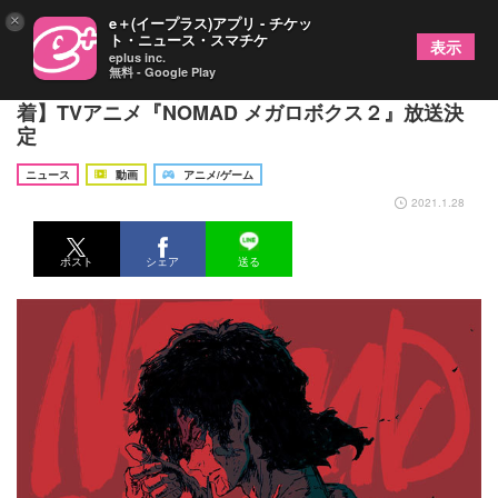
×
e＋(イープラス)アプリ - チケッ
ト・ニュース・スマチケ
表示
eplus inc.
無料 - Google Play
細谷佳正、安元洋貴らキャスト陣から【コメント到
着】TVアニメ『NOMAD メガロボクス２』放送決
定
ニュース
動画
アニメ/ゲーム
2021.1.28
ポスト
シェア
送る