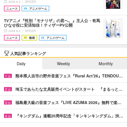
2026.8.3 ｜ SPICER
ニュース
アニメ/ゲーム
TVアニメ『性別「モナリザ」の君へ。』主人公・有馬
ひなせ役に安済知佳！ティザーPV公開
2026.8.2 ｜ SPICER
ニュース
動画
アニメ/ゲーム
人気記事ランキング
Daily
Weekly
Monthly
熊本県人吉市の野外音楽フェス『Rural Act'26』TENDOU…
1
位
埼玉であらたな文具販売イベントがスタート 『まるっと…
2
位
福島最大級の音楽フェス『LIVE AZUMA 2026』無料で楽…
3
位
『キングダム』連載20周年記念「キンキンキングダム」渋…
4
位