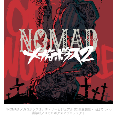
『NOMAD メガロボクス２』ティザービジュアル (C)高森朝雄・ちばてつや／
講談社／メガロボクス２プロジェクト