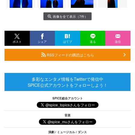
画像を全て表示（7件）
ポスト
シェア
はてブ
送る
送信
RSSフィードの購読はこちら
多彩なエンタメ情報をTwitterで発信中
SPICE公式アカウントをフォローしよう！
SPICE総合アカウント
音楽
演劇 / ミュージカル / ダンス