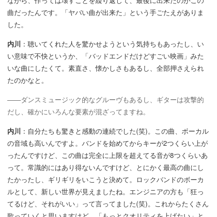
ながら、作っては壊すことを繰り返して、最後に出来たのがこの
曲だったんです。「ヤバい曲が出来た」という手ごたえがありま
した。
内川
：聴いてくれた人を驚かせようという気持ちもあったし、い
い意味で不快というか、「バッドエンドだけどすごい映画」みた
いな曲にしたくて。素直さ、懐かしさもあるし、全部押さえられ
たのかなと。
——ダンスミュージック的なグルーヴもあるし、ギターは攻撃的
だし、確かにいろんな要素が混ざってますね。
内川
：自分たちも驚きと感動の連続でした(笑)。この曲、ボーカル
の音域も高いんですよ。バンドを始めてからキーが2つくらい上が
ったんですけど、この曲は完全に上限を超えてる音が8つくらいあ
って。常識的にはあり得ないんですけど、とにかく最高の曲にし
たかったし、ギリギリをいこうと決めて。ロックバンドのボーカ
ルとして、新しい世界が見えましたね。エンジニアの方も「狂っ
てるけど、それがいい」って言ってました(笑)。これからたくさん
歌っていくと思いますけど、「もっとクオリティを上げたい」と