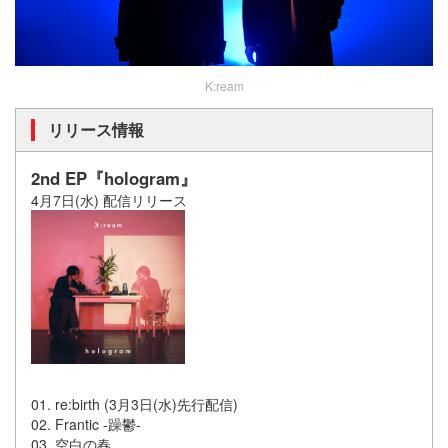
K:ream
リリース情報
2nd EP『
hologram』
4月7日(水) 配信リリース
01. re:birth (3月3日(水)先行配信)
02. Frantic -躁鬱-
03. 空白の春