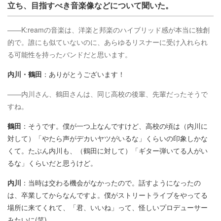
立ち、目指すべき音楽像などについて聞いた。
——K:reamの音楽は、洋楽と邦楽のハイブリッド感が本当に独創
的で。誰にも似ていないのに、あらゆるリスナーに受け入れられ
る可能性を持ったバンドだと思います。
内川・鶴田
：ありがとうございます！
——内川さん、鶴田さんは、同じ高校の後輩、先輩だったそうで
すね。
鶴田
：そうです。僕が一つ上なんですけど、高校の頃は（内川に
対して）「やたら声がデカいヤツがいるな」くらいの印象しかな
くて。たぶん内川も、（鶴田に対して）「ギター弾いてる人がい
るな」くらいだと思うけど。
内川
：当時は交わる機会がなかったので。話すようになったの
は、卒業してからなんですよ。僕がストリートライブをやってる
場所に来てくれて、「君、いいね」って、怪しいプロデューサー
みたいに(笑)。