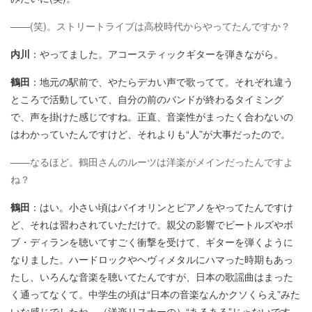
——(笑)。ストリートライブは高校時代からやってたんですか？
内川
：やってました。アコースティックギターを弾きながら。
鶴田
：地元の駅前で、やたらデカい声で歌ってて。それぞれ違う
ところで活動していて、自分の前のバンドが終わるタイミング
で、声を掛けた感じですね。正直、音楽性がまったく合わないの
はわかっていたんですけど、それよりも“人”が大事だったので。
——なるほど。鶴田さんのルーツは洋楽がメインだったんですよ
ね？
鶴田
：はい。小さい頃はバイオリンとピアノをやってたんですけ
ど、それは習わされていただけで。親父の影響でビートルズやボ
ブ・ディランを聴いてすごく衝撃を受けて、ギターを弾くように
なりました。ハードロックやヘヴィメタルにハマった時期もあっ
たし、いろんな音楽を聴いてたんですが、日本の歌謡曲はまった
く通ってなくて。中学生の頃は“日本の音楽なんかクソくらえ”みた
いな感じでしたね。（洋楽リスナーの）“あるある”じゃないです