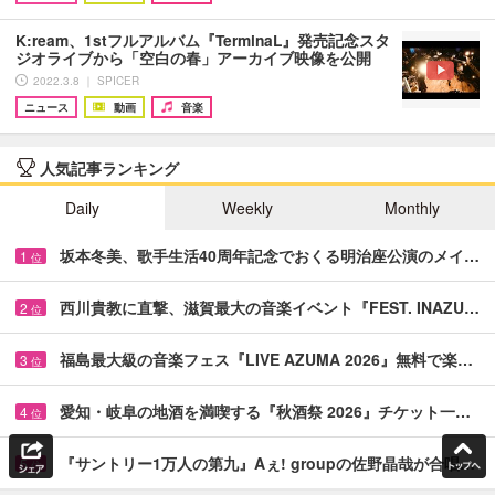
K:ream、1stフルアルバム『TerminaL』発売記念スタ
ジオライブから「空白の春」アーカイブ映像を公開
2022.3.8 ｜ SPICER
ニュース
動画
音楽
人気記事ランキング
Daily
Weekly
Monthly
坂本冬美、歌手生活40周年記念でおくる明治座公演のメイ…
1
位
西川貴教に直撃、滋賀最大の音楽イベント『FEST. INAZU…
2
位
福島最大級の音楽フェス『LIVE AZUMA 2026』無料で楽…
3
位
愛知・岐阜の地酒を満喫する『秋酒祭 2026』チケット一…
4
位
『サントリー1万人の第九』Aぇ! groupの佐野晶哉が合唱…
5
位