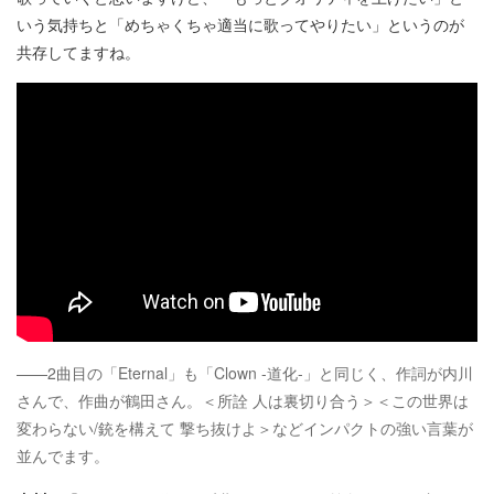
いう気持ちと「めちゃくちゃ適当に歌ってやりたい」というのが
共存してますね。
——2曲目の「Eternal」も「Clown -道化-」と同じく、作詞が内川
さんで、作曲が鶴田さん。＜所詮 人は裏切り合う＞＜この世界は
変わらない/銃を構えて 撃ち抜けよ＞などインパクトの強い言葉が
並んでます。