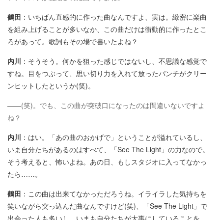
鶴田
：いちばん直感的に作った曲なんですよ、実は。緻密に楽曲
を組み上げることが多いなか、この曲だけは衝動的に作ったとこ
ろがあって。歌詞もその場で書いたよね？
内川
：そうそう。何かを狙った感じではないし、不思議な感覚で
すね。目をつぶって、思い切り力を入れて放ったパンチがクリー
ンヒットしたというか(笑)。
——(笑)。でも、この曲が突破口になったのは間違いないですよ
ね？
内川
：はい。「あの曲のおかげで」ということが溢れているし、
いま自分たちがあるのはすべて、「See The Light」の力なので。
そう考えると、怖いよね。あの日、もしスタジオに入ってなかっ
たら……。
鶴田
：この曲は出来てなかっただろうね。イライラした気持ちを
笑いながら突っ込んだ曲なんですけど(笑)、「See The Light」で
出会った人も多いし、いまも自分たちが大事にしていることを