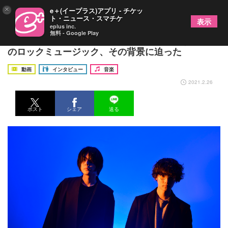
×
e＋(イープラス)アプリ - チケッ
ト・ニュース・スマチケ
表示
eplus inc.
無料 - Google Play
K:reamインタビュー 対極の2人が生み出す未体験
のロックミュージック、その背景に迫った
動画
インタビュー
音楽
2021.2.26
ポスト
シェア
送る