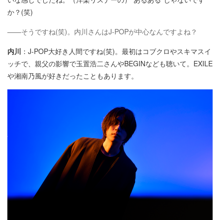
か？(笑)
——そうですね(笑)。内川さんはJ-POPが中心なんですよね？
内川
：J-POP大好き人間ですね(笑)。最初はコブクロやスキマスイ
ッチで、親父の影響で玉置浩二さんやBEGINなども聴いて。EXILE
や湘南乃風が好きだったこともあります。