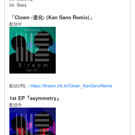
04. Stars
「Clown -道化- (Kan Sano Remix)」
配信中
配信URL：
https://Kream.lnk.to/Clown_KanSanoRemix
1st EP『asymmetry』
配信中