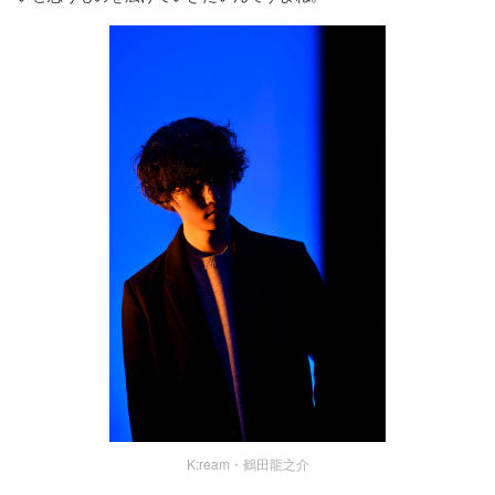
K:ream・鶴田龍之介