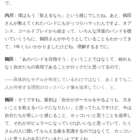
で。
内川
：僕はもう「歌えるなら」という感じでしたね。あと、鶴田
さんが教えてくれたバンドにもがっつりハマったんですよ。オア
シス、コールドプレイから始まって、いろんな洋楽のバンドを聴
いていくうちに、鶴田さんがやろうとしていることもわかってき
て。1年くらいかかりましたけどね、理解するまでに。
鶴田
：「あのバンドを目指そう」ということではなくて、紛れも
なく自分たちの表現であることがロックだと思ってるので。
——具体的なモデルが存在しているわけではなく、あくまでも二
人が共有する理想のロックバンド像を追求していく、と。
鶴田
：そうですね。最初は「自分がボーカルをやるよりも、大き
いことを歌えるバンドになりたい」と思ってたんですけど、今は
自分たちが美しいと感じること、カッコいいと思うことを追求し
て、それがポピュラーになっていけばいいなと思っていて。たく
さんの人に聴いてもらえる曲を意識するのではなくて、カッコい
いと思うものを広げていきたいんですよね。