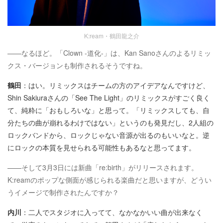
K:ream・鶴田龍之介
——なるほど。「Clown -道化-」は、Kan Sanoさんのよるリミッ
クス・バージョンも制作されるそうですね。
鶴田
：はい。リミックスはチームの方のアイデアなんですけど、
Shin Sakiuraさんの「See The Light」のリミックスがすごく良く
て、純粋に「おもしろいな」と思って。「リミックスしても、自
分たちの曲が崩れるわけではない」というのも発見だし、2人組の
ロックバンドから、ロックじゃない音源が出るのもいいなと。逆
にロックの本質を見せられる可能性もあるなと思ってます。
——そして3月3日には新曲「re:birth」がリリースされます。
K:reamのポップな側面が感じられる楽曲だと思いますが、どうい
うイメージで制作されたんですか？
内川
：二人でスタジオに入ってて、なかなかいい曲が出来なく