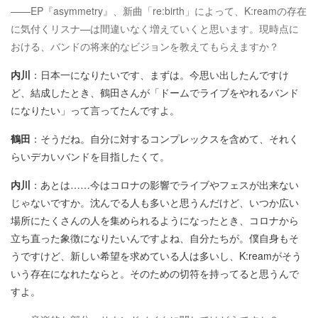
——EP『asymmetry』、新曲「re:birth」によって、K:reamの存在
に気付くリスナ—は間違いなく増えていくと思います。現時点に
おける、バンドの将来的なビジョンを教えてもらえますか？
内川
：日本一になりたいです、まずは。今思い出したんですけ
ど、結成したとき、鶴田さんが「ドームでライブをやれるバンド
になりたい」って言ってたんですよ。
鶴田
：そうだね。自分に対するコンプレックスを含めて、それく
らいデカいバンドを目指したくて。
内川
：あとは……今はコロナの影響でライブやフェスが出来ない
じゃないですか。沈んでる人も多いと思うんだけど、いつか広い
場所にたくさんの人を集められるようになったとき、コロナから
立ち直った象徴になりたいんですよね、自分たちが。僕自身もそ
うですけど、新しい希望を求めている人は多いし、K:reamがそう
いう存在になれたならと。そのための切符を持ってると思うんで
すよ。