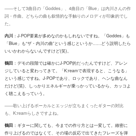
——そして3曲目の「Goddes」、4曲目の「Blue」は内川さんの作
詞・作曲。どちらの曲も叙情的な手触りのメロディが印象的でし
た。
内川
：J-POP要素が多めなのかもしれないですね。「Goddes」も
「Blue」も“ザ・内川の曲”という感じというか……どう説明したら
いいかわからないんですけど(笑)。
鶴田
：デモの段階では確かにJ-POP的だったんですけど、アレン
ジしていると変わってきて。「K:reamで表現すると、こうなる」
という感じですね。J-POPであり、ロックであり、ヘンな曲なん
だけど(笑)、しっかりエネルギーが乗っかっているから、カッコよ
く聴こえるっていう。
——歌い上げるボーカルとエッジが立ちまくったギターの対比
も、K:reamらしさですよね。
鶴田
：ギターに関しても、今までの作り方とは一変して。緻密に
作り上げるのではなくて、その場の反応で出てきたフレーズを弾