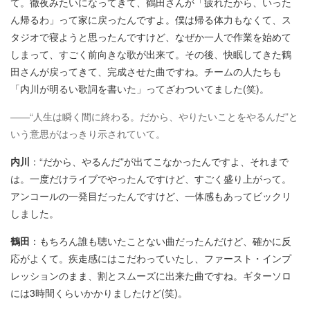
て。徹夜みたいになってきて、鶴田さんが「疲れたから、いった
ん帰るわ」って家に戻ったんですよ。僕は帰る体力もなくて、ス
タジオで寝ようと思ったんですけど、なぜか一人で作業を始めて
しまって、すごく前向きな歌が出来て。その後、快眠してきた鶴
田さんが戻ってきて、完成させた曲ですね。チームの人たちも
「内川が明るい歌詞を書いた」ってざわついてました(笑)。
——“人生は瞬く間に終わる。だから、やりたいことをやるんだ”と
いう意思がはっきり示されていて。
内川
：“だから、やるんだ”が出てこなかったんですよ、それまで
は。一度だけライブでやったんですけど、すごく盛り上がって。
アンコールの一発目だったんですけど、一体感もあってビックリ
しました。
鶴田
：もちろん誰も聴いたことない曲だったんだけど、確かに反
応がよくて。疾走感にはこだわっていたし、ファースト・インプ
レッションのまま、割とスムーズに出来た曲ですね。ギターソロ
には3時間くらいかかりましたけど(笑)。