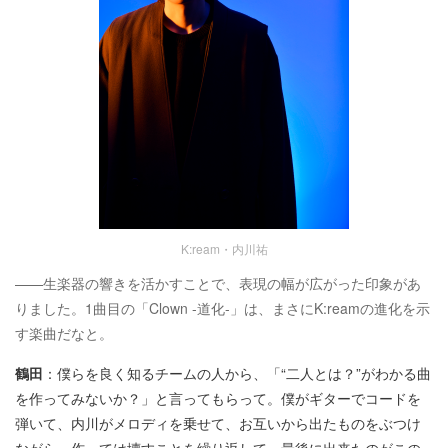
K:ream・内川祐
——生楽器の響きを活かすことで、表現の幅が広がった印象があ
りました。1曲目の「Clown -道化-」は、まさにK:reamの進化を示
す楽曲だなと。
鶴田
：僕らを良く知るチームの人から、「“二人とは？”がわかる曲
を作ってみないか？」と言ってもらって。僕がギターでコードを
弾いて、内川がメロディを乗せて、お互いから出たものをぶつけ