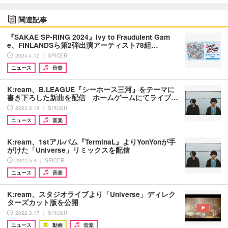
関連記事
『SAKAE SP-RING 2024』Ivy to Fraudulent Gam
e、FINLANDSら第2弾出演アーティスト78組…
2024.4.12 ｜ SPICER
ニュース
音楽
K:ream、B.LEAGUE『シーホース三河』をテーマに
書き下ろした新曲を配信 ホームゲームにてライブ…
2023.3.16 ｜ SPICER
ニュース
音楽
K:ream、1stアルバム『TerminaL』よりYonYonが手
がけた「Universe」リミックスを配信
2022.5.4 ｜ SPICER
ニュース
音楽
K:ream、スタジオライブより「Universe」ディレク
ターズカット版を公開
2022.3.17 ｜ SPICER
ニュース
動画
音楽