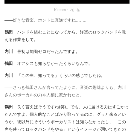
K:ream・内川祐
——好きな音楽、ホントに真逆ですね……。
鶴田
：バンドを組むことになってから、洋楽のロックバンドを教
える作業をして。
内川
：最初は知識ゼロだったんですよ。
鶴田
：オアシスも知らなかったくらいなんで。
内川
：「この曲、知ってる」くらいの感じでしたね。
——さっき鶴田さんが言ってたように、音楽の趣味よりも、内川
さんのボーカルの力や人柄に惹かれたと。
鶴田
：良く言えばそうですね(笑)。でも、人に届ける力はすごかっ
たんですよ。個人的なことばかり歌ってるのに、グッと来るとい
うか。彼以外にそういうボーカリストは知らなかったし、「この
声を使ってロックバンドをやる」というイメージが湧いてきたの