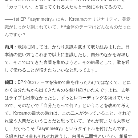
「カッコいい」と言ってくれる人たちと一緒にやれてるので。
——1st EP『asymmetry』にも、K:reamのオリジナリティ、美意
識がしっかり刻まれていて。EP全体のテーマはどんなものだった
んですか？
内川
：歌詞に関しては、かなり意識を変えて取り組みました。日
本語の使い方もこれまで以上に意識したし、自分のなかを深堀し
て、そこで出てきた言葉を集めようと。その結果として、歌を通
して伝わることが増えたらいいなと思ってます。
鶴田
：EP全体のテーマを決めて曲を作ったわけではなくて、とに
かく自分たちから出てきたものを録り続けいたんですよね。去年
はライブも出来なかったし、ずっとレコーディングを続けていた
ので、そのなかで「自分たちって何？」ということを改めて考え
て。K:reamの最大の魅力は、この二人がやっていること、それぞ
れ違う人間だということだと思っていて。それが何よりも大事だ
し、だからこそ『asymmetry』というタイトルを付けたんです。
収録された4曲もそれぞれ違うし、内川も二面性というか、相反す