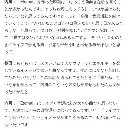
内川
：「Eternal」を作った時期は、けっこう前向きな歌を書くこ
とが多かったんです。そっちも気に入ってるし、いつか届けられ
たらいいなと思ってるんですけど、ふと「今後、音楽活動を続け
ていくうえで、“きれいなことばかりは歌えない”と思う日が来るだ
ろうな」と思って。僕自身、(精神的な)アップダウンが激しく
て、“世界はクソだ”みたいな日もあるんですよ。そういう気分のと
きにライブで歌える曲、邪悪な部分を吐き出せる曲がほしいと思
って。
鶴田
：もともとは、スタジアムで人がウワーッとエネルギーを発
しているイメージで書いた曲なんですよ。作詞にはかなり苦戦し
てたみたいだけど、この歌詞が送られてきたときに「来たね」と
いう感覚があって。内川のこういう気持ちが乗せられたのも良か
ったのかなと。
内川
：「Eternal」はライブと音源の差が大きい曲だと思ってい
て。音源ではデモの原型通りに歌ってるんですけど、「ライブで
こう歌いたい」というイメージがすごくあるので、ぜひ聴いても
らいたいです。