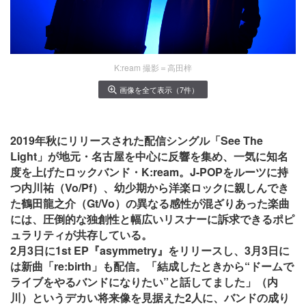
K:ream 撮影＝高田梓
画像を全て表示（7件）
2019年秋にリリースされた配信シングル「See The
Light」が地元・名古屋を中心に反響を集め、一気に知名
度を上げたロックバンド・K:ream。J-POPをルーツに持
つ内川祐（Vo/Pf）、幼少期から洋楽ロックに親しんでき
た鶴田龍之介（Gt/Vo）の異なる感性が混ざりあった楽曲
には、圧倒的な独創性と幅広いリスナーに訴求できるポピ
ュラリティが共存している。
2月3日に1st EP『asymmetry』をリリースし、3月3日に
は新曲「re:birth」も配信。「結成したときから“ドームで
ライブをやるバンドになりたい”と話してました」（内
川）というデカい将来像を見据えた2人に、バンドの成り