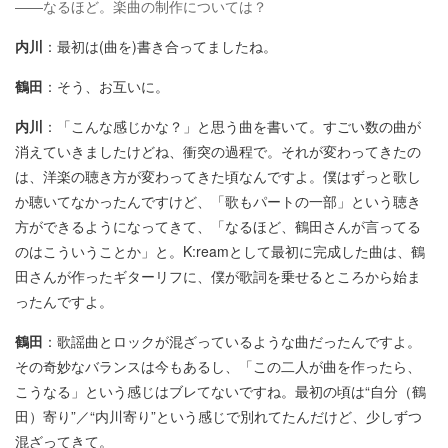
——なるほど。楽曲の制作については？
内川
：最初は(曲を)書き合ってましたね。
鶴田
：そう、お互いに。
内川
：「こんな感じかな？」と思う曲を書いて。すごい数の曲が
消えていきましたけどね、衝突の過程で。それが変わってきたの
は、洋楽の聴き方が変わってきた頃なんですよ。僕はずっと歌し
か聴いてなかったんですけど、「歌もパートの一部」という聴き
方ができるようになってきて、「なるほど、鶴田さんが言ってる
のはこういうことか」と。K:reamとして最初に完成した曲は、鶴
田さんが作ったギターリフに、僕が歌詞を乗せるところから始ま
ったんですよ。
鶴田
：歌謡曲とロックが混ざっているような曲だったんですよ。
その奇妙なバランスは今もあるし、「この二人が曲を作ったら、
こうなる」という感じはブレてないですね。最初の頃は“自分（鶴
田）寄り”／“内川寄り”という感じで別れてたんだけど、少しずつ
混ざってきて。