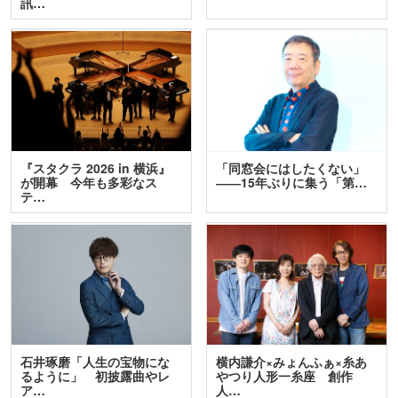
訊…
『スタクラ 2026 in 横浜』
「同窓会にはしたくない」
が開幕 今年も多彩なス
――15年ぶりに集う「第…
テ…
石井琢磨「人生の宝物にな
横内謙介×みょんふぁ×糸あ
るように」 初披露曲やレ
やつり人形一糸座 創作
ア…
人…