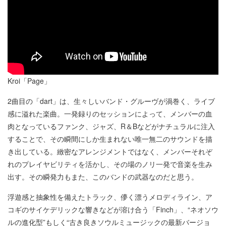
Kroi「Page」
2曲目の「dart」は、生々しいバンド・グルーヴが渦巻く、ライブ
感に溢れた楽曲。一発録りのセッションによって、メンバーの血
肉となっているファンク、ジャズ、R＆Bなどがナチュラルに注入
することで、その瞬間にしか生まれない唯一無二のサウンドを描
き出している。緻密なアレンジメントではなく、メンバーそれぞ
れのプレイヤビリティを活かし、その場のノリ一発で音楽を生み
出す。その瞬発力もまた、このバンドの武器なのだと思う。
浮遊感と抽象性を備えたトラック、儚く漂うメロディライン、ア
コギのサイケデリックな響きなどが溶け合う「Finch」、“ネオソウ
ルの進化型”もしく“古き良きソウルミュージックの最新バージョ