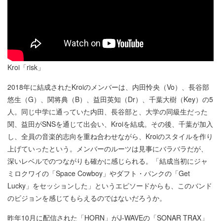
Kroi「risk」
2018年に結成されたKroiのメンバーは、内田怜央（Vo）、長谷部
悠生（G）、関将典（B）、益田英知（Dr）、千葉大樹（Key）の5
人。同じ中学に通っていた内田、長谷部と、大学の同級生だった
関、益田がSNSを通じて出会い、Kroiを結成。その後、千葉が加入
し、全員の音楽的志向を重ね合わせながら、Kroiのスタイルを作り
上げていったという。メンバーのルーツは見事にバラバラだが、
深いレベルでのつながりも確かに感じられる。「結成当初にジャ
ミロクワイの「Space Cowboy」やダフト・パンクの「Get
Lucky」をセッションした」というエピソードからも、このバンド
のビジョンを感じてもらえるのではないだろうか。
昨年10月に配信された「HORN」がJ-WAVEの「SONAR TRAX」