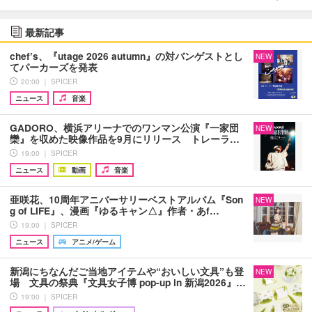
最新記事
chef’s、『utage 2026 autumn』の対バンゲストとし
NEW
てパーカーズを発表
20:00 ｜ SPICER
ニュース
音楽
GADORO、横浜アリーナでのワンマン公演『一家団
NEW
欒』を収めた映像作品を9月にリリース トレーラ…
19:00 ｜ SPICER
ニュース
動画
音楽
亜咲花、10周年アニバーサリーベストアルバム『Son
NEW
g of LIFE』、漫画『ゆるキャン△』作者・あf…
19:00 ｜ SPICER
ニュース
アニメ/ゲーム
新潟にちなんだご当地アイテムや“おいしい文具”も登
NEW
場 文具の祭典『文具女子博 pop-up in 新潟2026』…
19:00 ｜ SPICER