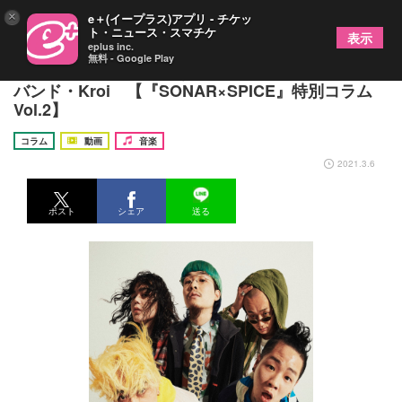
×
e＋(イープラス)アプリ - チケッ
ト・ニュース・スマチケ
表示
eplus inc.
無料 - Google Play
センスと技術、独創的なミクスチャー感覚を持った
バンド・Kroi 【『SONAR×SPICE』特別コラム
Vol.2】
コラム
動画
音楽
2021.3.6
ポスト
シェア
送る