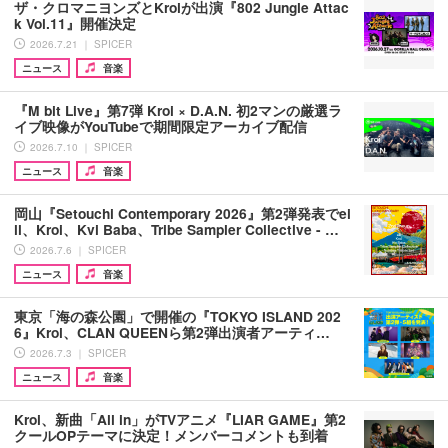
ザ・クロマニヨンズとKroiが出演『802 Jungle Attac
k Vol.11』開催決定
2026.7.21 ｜ SPICER
ニュース
音楽
『M bit Live』第7弾 Kroi × D.A.N. 初2マンの厳選ラ
イブ映像がYouTubeで期間限定アーカイブ配信
2026.7.10 ｜ SPICER
ニュース
音楽
岡山『Setouchi Contemporary 2026』第2弾発表でei
ll、Kroi、Kvi Baba、Tribe Sampler Collective - …
2026.7.6 ｜ SPICER
ニュース
音楽
東京「海の森公園」で開催の『TOKYO ISLAND 202
6』Kroi、CLAN QUEENら第2弾出演者アーティ…
2026.7.3 ｜ SPICER
ニュース
音楽
Kroi、新曲「All in」がTVアニメ『LIAR GAME』第2
クールOPテーマに決定！メンバーコメントも到着