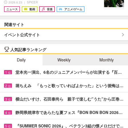
2026.6.23 ｜ SPICER
ニュース
動画
音楽
アニメ/ゲーム
関連サイト
イベント公式サイト
人気記事ランキング
Daily
Weekly
Monthly
堂本光一演出、6名のジュニアメンバーらが出演する『百…
1
位
堀ちえみ 「もっと歌っていればよかった」という後悔は…
2
位
横山だいすけ、石田泰尚ら 親子で楽しむ”うた”から圧巻…
3
位
静岡県焼津市であらたな夏フェス『BON BON BON 2026…
4
位
『SUMMER SONIC 2026』、ベテラン3組の懐メロだけで…
5
位