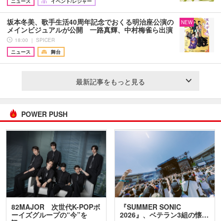
ニュース
イベント/レジャー
坂本冬美、歌手生活40周年記念でおくる明治座公演の
NEW
メインビジュアルが公開 一路真輝、中村梅雀ら出演
18:00 ｜ SPICER
ニュース
舞台
最新記事をもっと見る
POWER PUSH
82MAJOR 次世代K-POPボ
『SUMMER SONIC
ーイズグループの“今”を
2026』、ベテラン3組の懐…