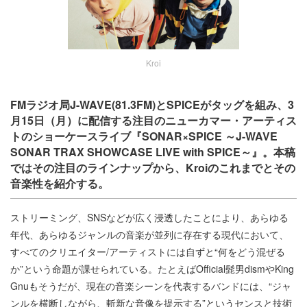
Kroi
FMラジオ局J-WAVE(81.3FM)とSPICEがタッグを組み、3
月15日（月）に配信する注目のニューカマー・アーティス
トのショーケースライブ『SONAR×SPICE ～J-WAVE
SONAR TRAX SHOWCASE LIVE with SPICE～』。本稿
ではその注目のラインナップから、Kroiのこれまでとその
音楽性を紹介する。
ストリーミング、SNSなどが広く浸透したことにより、あらゆる
年代、あらゆるジャンルの音楽が並列に存在する現代において、
すべてのクリエイター/アーティストには自ずと“何をどう混ぜる
か”という命題が課せられている。たとえばOfficial髭男dismやKing
Gnuもそうだが、現在の音楽シーンを代表するバンドには、“ジャ
ンルを横断しながら、斬新な音像を提示する”というセンスと技術