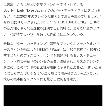
に選出、さらに早耳の音楽ファンから支持されている
Spotify「Early Noise Japan」のカバー・アーティストに選ばれる
など、既に2021年のブレイク候補として注目を集めているKroi。1
月27日にリリースされた3rd EP『STRUCTURE DECK』は、Kroi
の音楽性がさらなる進化を証明すると同時に、より広い層のリス
ナーに訴求するパワーを持った作品に仕上がっている。
軽快なギター・カッティング、濃密なファンクネスをたたえたベ
ースラインを軸にした1曲目の「Page」は、70年代後半～80年代
前半当たりのディスコ・サウンドを想起させるダンス・チュー
ン。レトロな手触りのシンセの音像、洗練されたリズムアレンジ
を含め、このバンドの音楽性が端的に示された楽曲だ。<開いた目
に映るものだけじゃなくて/遠く感じて噛み砕きたいんだ>という、
彼らの根本的なスタンスにも繋がる歌詞も秀逸だ。