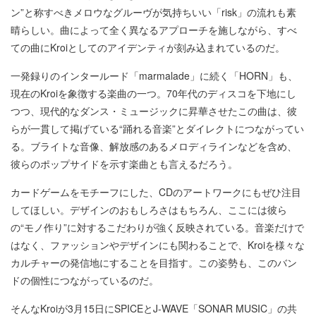
ン”と称すべきメロウなグルーヴが気持ちいい「risk」の流れも素
晴らしい。曲によって全く異なるアプローチを施しながら、すべ
ての曲にKroiとしてのアイデンティが刻み込まれているのだ。
一発録りのインタールード「marmalade」に続く「HORN」も、
現在のKroiを象徴する楽曲の一つ。70年代のディスコを下地にし
つつ、現代的なダンス・ミュージックに昇華させたこの曲は、彼
らが一貫して掲げている“踊れる音楽”とダイレクトにつながってい
る。ブライトな音像、解放感のあるメロディラインなどを含め、
彼らのポップサイドを示す楽曲とも言えるだろう。
カードゲームをモチーフにした、CDのアートワークにもぜひ注目
してほしい。デザインのおもしろさはもちろん、ここには彼ら
の“モノ作り”に対するこだわりが強く反映されている。音楽だけで
はなく、ファッションやデザインにも関わることで、Kroiを様々な
カルチャーの発信地にすることを目指す。この姿勢も、このバン
ドの個性につながっているのだ。
そんなKroiが3月15日にSPICEとJ-WAVE「SONAR MUSIC」の共