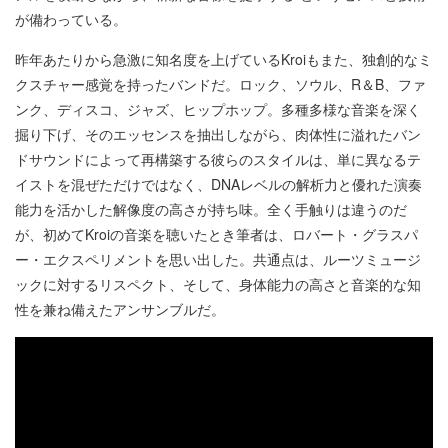
が備わっている。
昨年あたりから急激に知名度を上げているKroiもまた、独創的なミ
クスチャー感覚を持ったバンドだ。ロック、ソウル、R＆B、ファ
ンク、ディスコ、ジャズ、ヒップホップ。多種多様な音楽を深く
掘り下げ、そのエッセンスを抽出しながら、肉体性に溢れたバン
ドサウンドによって再構築する彼らのスタイルは、単に異なるテ
イストを混ぜただけではなく、DNAレベルの解析力と優れた演奏
能力を活かした解像度の高さが持ち味。全く手触りは違うのだ
が、初めてKroiの音楽を聴いたとき筆者は、ロバート・グラスパ
ー・エクスペリメントを思い出した。共通点は、ルーツミュージ
ックに対するリスペクト、そして、身体能力の高さと音楽的な知
性を兼ね備えたアンサンブルだ。