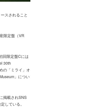
リリースされること
生産限定盤（VR
、初回限定盤Cには
 30th
むための「ミライ」オ
R Museum」につい
に掲載されSNS
決定している。