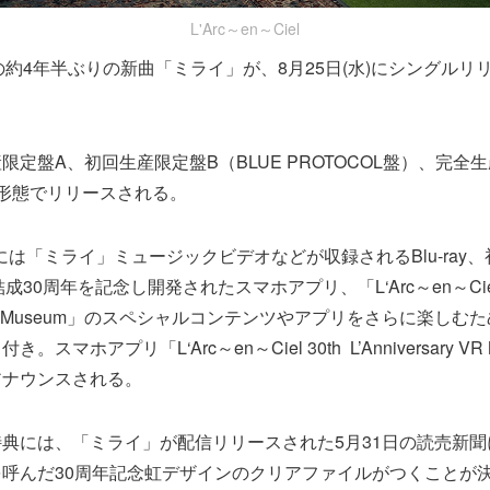
L'Arc～en～Ciel
Cielの約4年半ぶりの新曲「ミライ」が、8月25日(水)にシングル
。
限定盤A、初回生産限定盤B（BLUE PROTOCOL盤）、完全
形態でリリースされる。
には「ミライ」ミュージックビデオなどが収録されるBlu-ray
iel結成30周年を記念し開発されたスマホアプリ、「L‘Arc～en～Ciel
sary VR Museum」のスペシャルコンテンツやアプリをさらに楽し
スマホアプリ「L‘Arc～en～Ciel 30th L’Anniversary V
アナウンスされる。
典には、「ミライ」が配信リリースされた5月31日の読売新聞
呼んだ30周年記念虹デザインのクリアファイルがつくことが