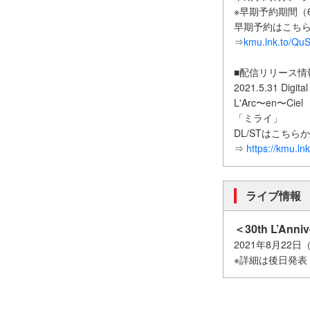
※早期予約期間（6/1
早期予約はこち
⇒
kmu.lnk.to/Qu
■配信リリース情
2021.5.31 Digita
L'Arc〜en〜Ciel
「ミライ」
DL/STはこちら
⇒
https://kmu.lnk
ライブ情報
＜30th L’Anni
2021年8月22
※詳細は後日発表