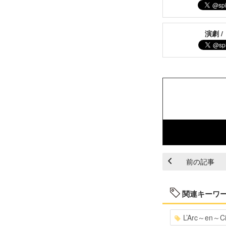
演劇 /
前の記事
関連キーワ
L’Arc～en～Ci