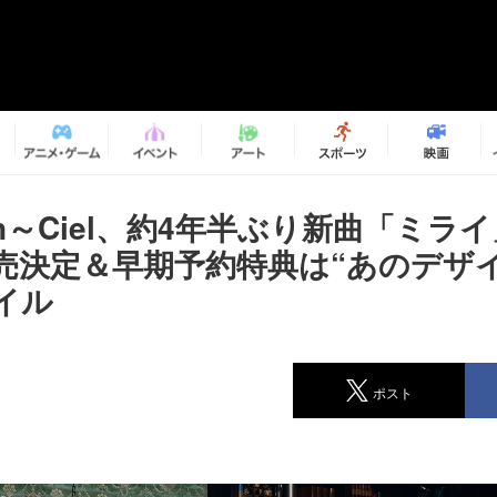
～en～Ciel、約4年半ぶり新曲「ミラ
売決定＆早期予約特典は“あのデザ
イル
ポスト