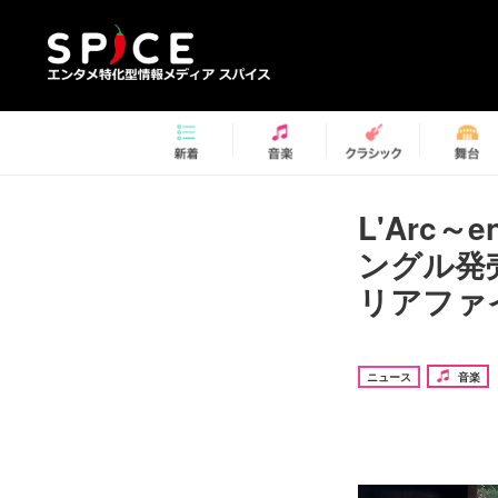
L'Arc
ングル発
リアファ
ニュース
音楽