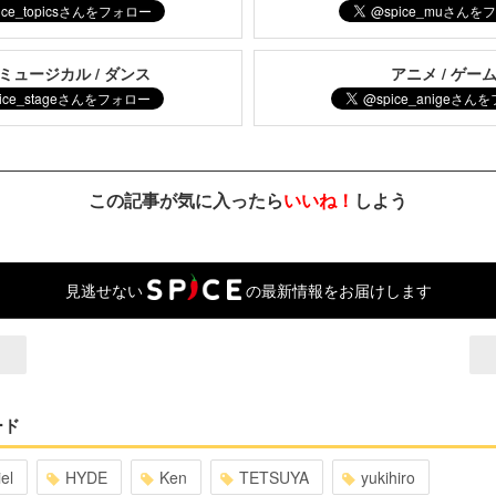
 ミュージカル / ダンス
アニメ / ゲー
この記事が気に入ったら
いいね！
しよう
見逃せない
の最新情報をお届けします
ード
el
HYDE
Ken
TETSUYA
yukihiro