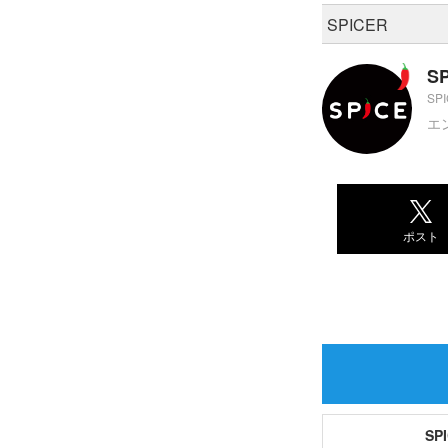
SPICER
S
SP
エ
ポスト
S