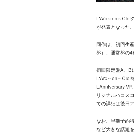
L'Arc～en～
が発表となった
同作は、初回生産
盤）、通常盤の4
初回限定盤A、B
L'Arc～en～C
L’Anniver
リジナルハコスコ付き。
ての詳細は後日
なお、早期予約特
など大きな話題を