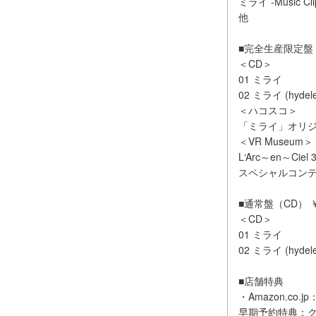
ミライ -Music Cli
他
■完全生産限定盤（C
＜CD＞
01 ミライ
02 ミライ (hydeles
＜ハコスコ＞
「ミライ」オリ
＜VR Museum＞
L‘Arc～en～Ciel 3
スペシャルコンテ
■通常盤（CD） ￥
＜CD＞
01 ミライ
02 ミライ (hydeles
■店舗特典
・Amazon.co.
早期予約特典：ク