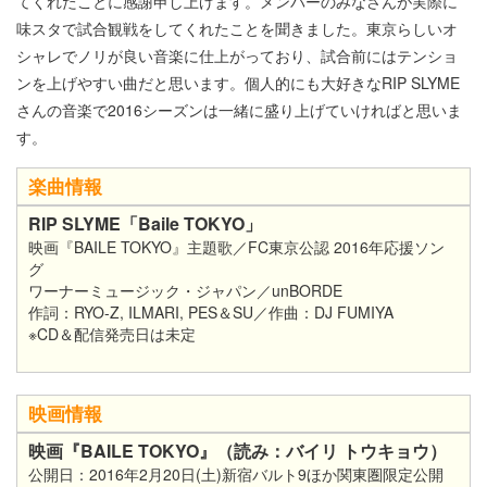
てくれたことに感謝申し上げます。メンバーのみなさんが実際に
味スタで試合観戦をしてくれたことを聞きました。東京らしいオ
シャレでノリが良い音楽に仕上がっており、試合前にはテンショ
ンを上げやすい曲だと思います。個人的にも大好きなRIP SLYME
さんの音楽で2016シーズンは一緒に盛り上げていければと思いま
す。
楽曲情報
RIP SLYME「Baile TOKYO」
映画『BAILE TOKYO』主題歌／FC東京公認 2016年応援ソン
グ
ワーナーミュージック・ジャパン／unBORDE
作詞：RYO-Z, ILMARI, PES＆SU／作曲：DJ FUMIYA
※CD＆配信発売日は未定
映画情報
映画『BAILE TOKYO』（読み：バイリ トウキョウ）
公開日：2016年2月20日(土)新宿バルト9ほか関東圏限定公開