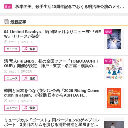
坂本冬美、歌手生活40周年記念でおくる明治座公演のメイ…
5
位
最新記事
04 Limited Sazabys、約1年8ヶ月ぶりニューEP『VIE
NEW
W』リリースが決定
17:00 ｜ SPICER
ニュース
音楽
清 竜人FRIENDS、初の全国ツアー『TOMODACHI T
NEW
OUR』開催が決定 神戸・東京・名古屋・横浜の…
16:00 ｜ SPICER
ニュース
音楽
韓国と日本をつなぐ対バン企画『2026 Rising Conne
ction in Japan』が始動 日本からASH DA H…
14:30 ｜ SPICER
ニュース
音楽
ミュージカル『ゴースト』両バージョンのゲネプロレ
ポート 3度目のサムを演じる浦井健治と星風まど…