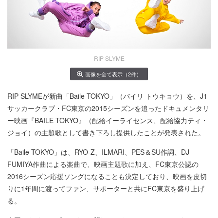
RIP SLYME
画像を全て表示（2件）
RIP SLYMEが新曲「Baile TOKYO」（バイリ トウキョウ）を、J1
サッカークラブ・FC東京の2015シーズンを追ったドキュメンタリ
ー映画『BAILE TOKYO』（配給イーライセンス、配給協力ティ・
ジョイ）の主題歌として書き下ろし提供したことが発表された。
「Baile TOKYO」は、RYO-Z、ILMARI、PES＆SU作詞、DJ
FUMIYA作曲による楽曲で、映画主題歌に加え、FC東京公認の
2016シーズン応援ソングになることも決定しており、映画を皮切
りに1年間に渡ってファン、サポーターと共にFC東京を盛り上げ
る。