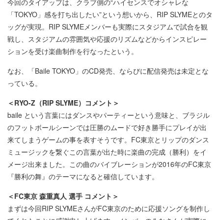
今回のタイアップは、クラブ側の“ハイセンスでオシャレな
「TOKYO」感を打ち出したい”という想いから、RIP SLYMEとのタ
ッグが実現。RIP SLYMEメンバーも実際にスタジアムで試合を観
戦し、スタジアムの雰囲気や応援のリズムなどからインスピレー
ションを受け楽曲制作を行なったという。
なお、「Baile TOKYO」のCD発売、ならびに配信発売は未定とな
っている。
＜RYO-Z（RIP SLYME）コメント＞
baile という言葉にはダンスやパーティーという意味と、ブラジル
のフットボールシーンでは圧勝のムードで好き勝手にプレイが出
来てしまうゲームの事を表すそうです。FC東京とリップのダンス
ミュージックを繋ぐこの言葉が出た時に楽曲の完成（勝利）をイ
メージ出来ました。この曲のバイブレーションが2016年のFC東京
『勝利の舞』のテーマになると確信しています。
＜FC東京 森重真人 選手 コメント＞
まずは今回RIP SLYMEさんがFC東京のために応援ソングを制作し