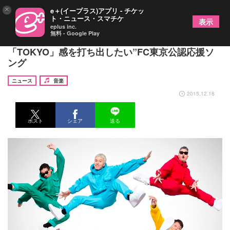
×
e＋(イープラス)アプリ - チケッ
ト・ニュース・スマチケ
表示
eplus inc.
無料 - Google Play
RIP SLYME、“ハイセンスでオシャレな
「TOKYO」感を打ち出したい”FC東京公認応援ソ
ング
ニュース
音楽
2015.12.18
ポスト
シェア
送る