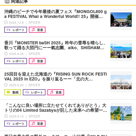
関連記事
沖縄のビーチで今年最後の夏フェス『MONGOL800 g
a FESTIVAL What a Wonderful World!! 25』開催…
2025.12.8 ｜ SPICER
レポート
音楽
香川『MONSTER baSH 2025』昨年の雪辱を晴らし、
歌って踊る大団円にーー氣志團、aiko、SHISHAM…
2025.9.26 ｜ SPICER
レポート
音楽
25回目を迎えた北海道の『RISING SUN ROCK FESTI
VAL 2025 in EZO』を振り返るーー「北の大…
2025.9.22 ｜ SPICER
動画
レポート
音楽
「こんなに良い場所に立たせてくれてありがとう」大
トリの04 Limited Sazabysが託した未来への希望ー…
2025.9.10 ｜ SPICER
レポート
音楽