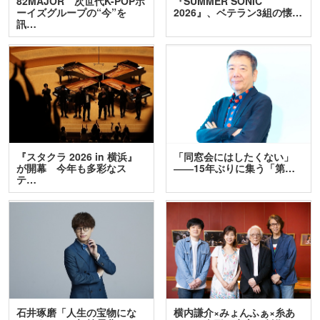
82MAJOR 次世代K-POPボ
『SUMMER SONIC
ーイズグループの“今”を
2026』、ベテラン3組の懐…
訊…
『スタクラ 2026 in 横浜』
「同窓会にはしたくない」
が開幕 今年も多彩なス
――15年ぶりに集う「第…
テ…
石井琢磨「人生の宝物にな
横内謙介×みょんふぁ×糸あ