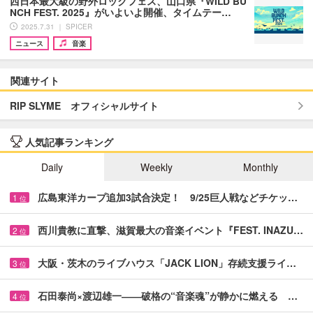
西日本最大級の野外ロックフェス、山口県『WILD BU
NCH FEST. 2025』がいよいよ開催、タイムテー…
2025.7.31 ｜ SPICER
ニュース
音楽
関連サイト
RIP SLYME オフィシャルサイト
人気記事ランキング
Daily
Weekly
Monthly
広島東洋カープ追加3試合決定！ 9/25巨人戦などチケッ…
1
位
西川貴教に直撃、滋賀最大の音楽イベント『FEST. INAZU…
2
位
大阪・茨木のライブハウス「JACK LION」存続支援ライ…
3
位
石田泰尚×渡辺雄一――破格の“音楽魂”が静かに燃える …
4
位