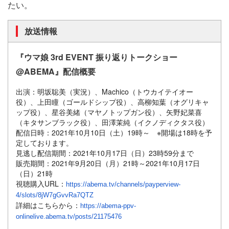
たい。
放送情報
『ウマ娘 3rd EVENT 振り返りトークショー
@ABEMA』配信概要
出演：明坂聡美（実況）、Machico（トウカイテイオー
役）、
上田瞳（ゴールドシップ役）、高柳知葉（オグリキャ
ップ役）、
星谷美緒（マヤノトップガン役）、矢野妃菜喜
（
キタサンブラック役）、田澤茉純（イクノディクタス役）
配信日時：2021年10月10日（土）19時～ ※開場は18時を予
定しております。
見逃し配信期間：2021年10月17日（日）23時59分まで
販売期間：2021年9月20日（月）21時～
2021年10月17日
（日）21時
視聴購入URL：
https://abema.tv/channels/payperview-
4/slots/8jW7gGvvRa7QTZ
詳細はこちらから：
https://abema-ppv-
onlinelive.abema.tv/posts/21175476