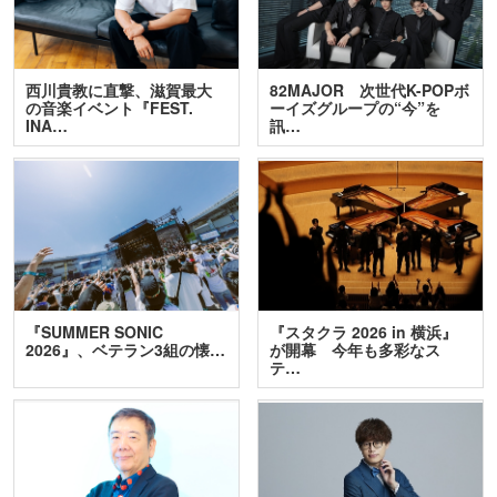
西川貴教に直撃、滋賀最大
82MAJOR 次世代K-POPボ
の音楽イベント『FEST.
ーイズグループの“今”を
INA…
訊…
『SUMMER SONIC
『スタクラ 2026 in 横浜』
2026』、ベテラン3組の懐…
が開幕 今年も多彩なス
テ…