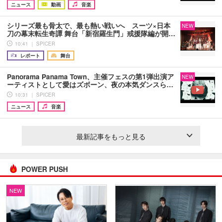
ニュース
動画
音楽
シリーズ最も骨太で、最も熱い戦いへ スーツ×日本
NEW
刀の幕末転生奇譚 舞台「新宿羅生門」戒援隊編が開…
10:41 ｜ SPICER
レポート
舞台
Panorama Panama Town、主催フェスの第1弾出演ア
NEW
ーティストとして愛はズボーン、夜の本気ダンスら…
10:31 ｜ SPICER
ニュース
音楽
最新記事をもっと見る
POWER PUSH
NEW