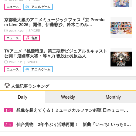
ニュース
アニメ/ゲーム
京都最大級のアニメミュージックフェス『京 Premiu
m Live 2026』開催、伊藤彩沙、鈴木このみ…
2026.7.22 ｜ SPICER
ニュース
音楽
TVアニメ『桃源暗鬼』第二期新ビジュアル＆キャスト
公開！鬼國隊大将・等々力 颯役は梶原岳人
2026.7.2 ｜ SPICER
ニュース
アニメ/ゲーム
人気記事ランキング
Daily
Weekly
Monthly
想像を超えてくる！ミュージカルファン必聴 日本ミュー…
1
位
仙台貨物 2年半ぶり活動再開！ 新曲「いっち! いっち!!…
2
位