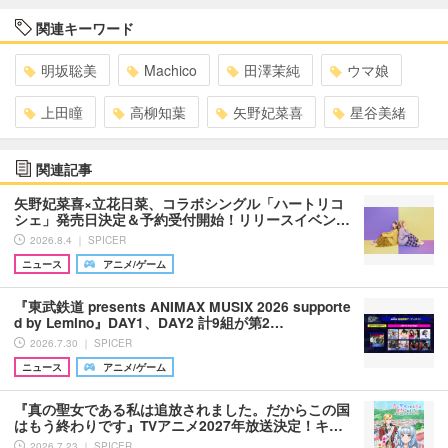
関連キーワード
明坂聡美
Machico
田澤茉純
ウマ娘
上田瞳
高柳知葉
矢野妃菜喜
星谷美緒
関連記事
矢野妃菜喜×立花日菜、コラボシングル「ハートリコ
シェ」発売日決定＆予約受付開始！リリースイベン…
2026.8.4 ｜ SPICER
ニュース
アニメ/ゲーム
『東武鉄道 presents ANIMAX MUSIX 2026 supporte
d by Lemino』DAY1、DAY2 計9組が第2…
2026.7.30 ｜ SPICER
ニュース
アニメ/ゲーム
『真の聖女である私は追放されました。だからこの国
はもう終わりです』TVアニメ2027年放送決定！キ…
2026.7.23 ｜ SPICER