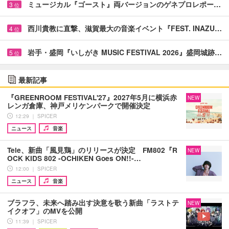
ミュージカル『ゴースト』両バージョンのゲネプロレポー…
3
位
西川貴教に直撃、滋賀最大の音楽イベント『FEST. INAZU…
4
位
岩手・盛岡『いしがき MUSIC FESTIVAL 2026』盛岡城跡…
5
位
最新記事
『GREENROOM FESTIVAL'27』2027年5月に横浜赤
NEW
レンガ倉庫、神戸メリケンパークで開催決定
12:29 ｜ SPICER
ニュース
音楽
Tele、新曲「風見鶏」のリリースが決定 FM802『R
NEW
OCK KIDS 802 -OCHIKEN Goes ON!!-…
12:00 ｜ SPICER
ニュース
音楽
ブラフラ、未来へ踏み出す決意を歌う新曲「ラストテ
NEW
イクオフ」のMVを公開
11:39 ｜ SPICER