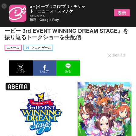
×
e＋(イープラス)アプリ - チケッ
ト・ニュース・スマチケ
表示
eplus inc.
無料 - Google Play
Machico、上田瞳等出演 『ウマ娘 プリティーダ
ービー 3rd EVENT WINNING DREAM STAGE』を
振り返るトークショーを生配信
ニュース
アニメ/ゲーム
2021.9.21
ポスト
シェア
送る