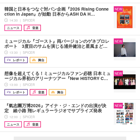
韓国と日本をつなぐ対バン企画『2026 Rising Conne
NEW
ction in Japan』が始動 日本からASH DA H…
14:30 ｜ SPICER
ニュース
音楽
ミュージカル『ゴースト』両バージョンのゲネプロレ
NEW
ポート 3度目のサムを演じる浦井健治と星風まど…
13:30 ｜ SPICER
レポート
舞台
想像を超えてくる！ミュージカルファン必聴 日本ミュ
NEW
ージカル界初のアリーナツアー『New HISTORY C…
13:00 ｜ SPICER
レポート
音楽
舞台
『氣志團万博2026』アイナ・ジ・エンドの出演が決
NEW
定 綾小路 翔レギュラーラジオでサプライズ発表
12:00 ｜ SPICER
ニュース
音楽