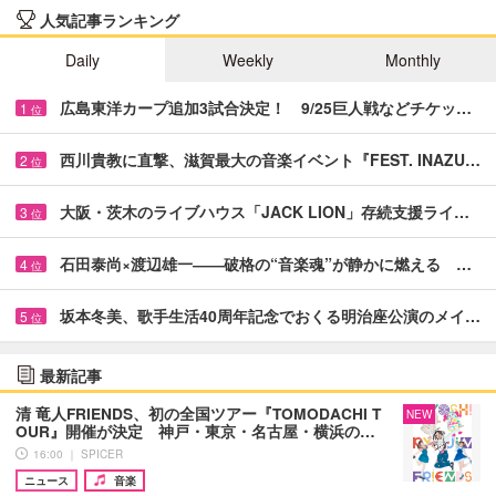
人気記事ランキング
Daily
Weekly
Monthly
広島東洋カープ追加3試合決定！ 9/25巨人戦などチケッ…
1
位
西川貴教に直撃、滋賀最大の音楽イベント『FEST. INAZU…
2
位
大阪・茨木のライブハウス「JACK LION」存続支援ライ…
3
位
石田泰尚×渡辺雄一――破格の“音楽魂”が静かに燃える …
4
位
坂本冬美、歌手生活40周年記念でおくる明治座公演のメイ…
5
位
最新記事
清 竜人FRIENDS、初の全国ツアー『TOMODACHI T
NEW
OUR』開催が決定 神戸・東京・名古屋・横浜の…
16:00 ｜ SPICER
ニュース
音楽