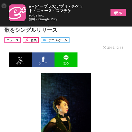
×
e＋(イープラス)アプリ - チケッ
ト・ニュース・スマチケ
表示
eplus inc.
無料 - Google Play
Suara、アニメ「うたわれるもの 偽りの仮面」主題
歌をシングルリリース
ニュース
音楽
アニメ/ゲーム
2015.12.18
ポスト
シェア
送る