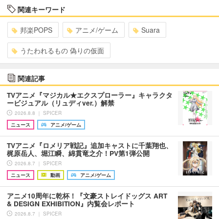
関連キーワード
邦楽POPS
アニメ/ゲーム
Suara
うたわれるもの 偽りの仮面
関連記事
TVアニメ『マジカル★エクスプローラー』キャラクタ
ービジュアル（リュディver.）解禁
2026.8.8 ｜ SPICER
ニュース
アニメ/ゲーム
TVアニメ『ロメリア戦記』追加キャストに千葉翔也、
梶原岳人、堀江瞬、綿貫竜之介！PV第1弾公開
2026.8.7 ｜ SPICER
ニュース
動画
アニメ/ゲーム
アニメ10周年に乾杯！『文豪ストレイドッグス ART
& DESIGN EXHIBITION』内覧会レポート
2026.8.7 ｜ SPICER