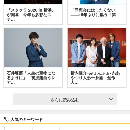
『スタクラ 2026 in 横浜』
「同窓会にはしたくない」
が開幕 今年も多彩なス
――15年ぶりに集う「第…
テ…
石井琢磨「人生の宝物にな
横内謙介×みょんふぁ×糸あ
るように」 初披露曲やレ
やつり人形一糸座 創作
ア…
人…
さらに読み込む
人気のキーワード