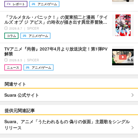
レポート
アニメ/ゲーム
「フルメタル・パニック！」の賀東招二と漫画「テイ
ルズ オブ ジ アビス」の玲衣が描き出す異世界冒険…
2026.8.7 ｜ SPICER
コラム
アニメ/ゲーム
TVアニメ『尚善』2027年4月より放送決定！第1弾PV
解禁
2026.8.5 ｜ SPICER
ニュース
アニメ/ゲーム
関連サイト
Suara 公式サイト
提供元関連記事
Suara、アニメ「うたわれるもの 偽りの仮面」主題歌をシングル
リリース