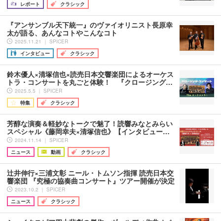
レポート
クラシック
『アンサンブル天下統一』のヴァイオリニスト長原幸
太が語る、あんなコトやこんなコト
2025.11.21 ｜ SPICER
インタビュー
クラシック
鈴木優人×清塚信也×読売日本交響楽団によるオーケス
トラ・コンサートを丸ごと体験！ 『クロージング…
2025.5.5 ｜ SPICER
特集
クラシック
芳醇な演奏＆軽妙なトークで魅了！読響みなとみらい
スペシャル《藤岡幸夫×清塚信也》【インタビュー…
2024.11.14 ｜ SPICER
ニュース
動画
クラシック
辻井伸行×三浦文彰 ニール・トムソン指揮 読売日本交
響楽団 『究極の協奏曲コンサート』ツアー開催が決定
2023.10.2 ｜ SPICER
ニュース
クラシック