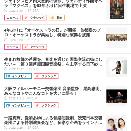
シェイクスピア四大悲劇の傑作、ヴェルディ作曲オペ
ラ『マクベス』を53年ぶりに日生劇場で上演
2023.6.30 ｜ SPICER
ニュース
クラシック
舞台
4年ぶりに『オーケストラの日』が開催 首都圏のプ
ロ・オーケストラが集結し、特別な演奏を披露
2023.3.23 ｜ SPICER
ニュース
クラシック
生まれ故郷の芦屋を、音楽を通じた国際交流の街にし
たい～「第３回芦屋国際音楽祭」を主宰する日下紗…
2022.12.20 ｜ SPICER
インタビュー
クラシック
大阪フィルハーモニー交響楽団 音楽監督 尾高忠明、
あんなコトやこんなコトを大いに語る！
2022.9.2 ｜ SPICER
インタビュー
クラシック
一路真輝、愛加あゆによる音楽朗読劇、読売日本交響
楽団による特別演奏会など、多彩な企画をラインナ…
2022.2.28 ｜ SPICER