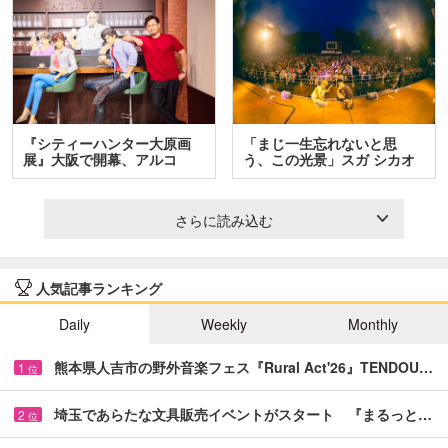
『シティーハンター大原画
「まじ一生忘れないと思
展』大阪で開幕、アルコ
う、この光景」スガ シカオ
＆…
と…
さらに読み込む
人気記事ランキング
Daily
Weekly
Monthly
熊本県人吉市の野外音楽フェス『Rural Act'26』TENDOU…
1
位
埼玉であらたな文具販売イベントがスタート 『まるっと…
2
位