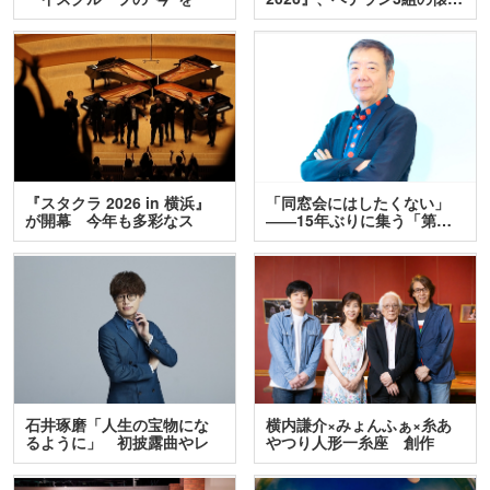
訊…
『スタクラ 2026 in 横浜』
「同窓会にはしたくない」
が開幕 今年も多彩なス
――15年ぶりに集う「第…
テ…
石井琢磨「人生の宝物にな
横内謙介×みょんふぁ×糸あ
るように」 初披露曲やレ
やつり人形一糸座 創作
ア…
人…