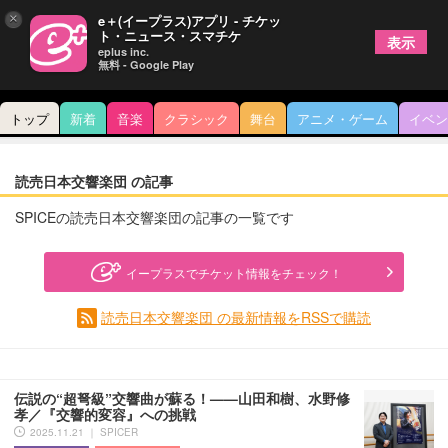
×
e＋(イープラス)アプリ - チケッ
ト・ニュース・スマチケ
表示
eplus inc.
無料 - Google Play
トップ
新着
音楽
クラシック
舞台
アニメ・ゲーム
イベン
読売日本交響楽団 の記事
SPICEの読売日本交響楽団の記事の一覧です
イープラスでチケット情報をチェック！
読売日本交響楽団 の最新情報をRSSで購読
伝説の“超弩級”交響曲が蘇る！——山田和樹、水野修
孝／『交響的変容』への挑戦
2025.11.21 ｜ SPICER