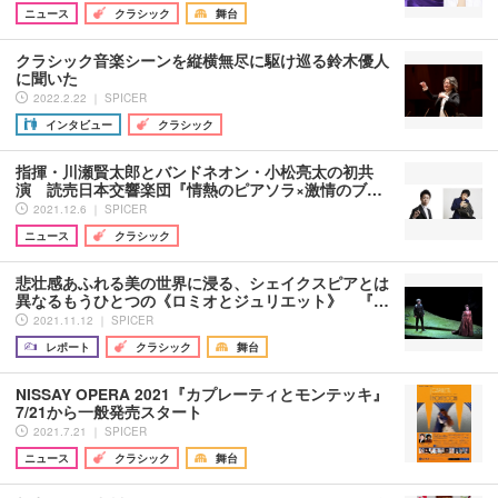
ニュース
クラシック
舞台
クラシック音楽シーンを縦横無尽に駆け巡る鈴木優人
に聞いた
2022.2.22 ｜ SPICER
インタビュー
クラシック
指揮・川瀬賢太郎とバンドネオン・小松亮太の初共
演 読売日本交響楽団『情熱のピアソラ×激情のブ…
2021.12.6 ｜ SPICER
ニュース
クラシック
悲壮感あふれる美の世界に浸る、シェイクスピアとは
異なるもうひとつの《ロミオとジュリエット》 『…
2021.11.12 ｜ SPICER
レポート
クラシック
舞台
NISSAY OPERA 2021『カプレーティとモンテッキ』
7/21から一般発売スタート
2021.7.21 ｜ SPICER
ニュース
クラシック
舞台