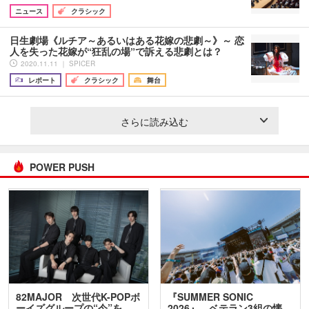
ニュース
クラシック
日生劇場《ルチア～あるいはある花嫁の悲劇～》～ 恋
人を失った花嫁が“狂乱の場”で訴える悲劇とは？
2020.11.11 ｜ SPICER
レポート
クラシック
舞台
さらに読み込む
POWER PUSH
82MAJOR 次世代K-POPボ
『SUMMER SONIC
ーイズグループの“今”を
2026』、ベテラン3組の懐…