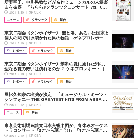
新妻聖子、中川晃教などが名作ミュージカルの人気楽
曲を披露 『ららら♪クラシックコンサート Vol.10…
2021.3.30 ｜ SPICER
ニュース
クラシック
舞台
東京二期会《タンホイザー》 聖と俗、あるいは国家と
個人の間で引き裂かれた男の物語 ゲネプロレポー…
2021.2.18 ｜ SPICER
レポート
クラシック
舞台
東京二期会《タンホイザー》禁断の愛に溺れた男に、
聖なる愛の救いは訪れるのか？ ゲネプロレポート（…
2021.2.18 ｜ SPICER
レポート
クラシック
舞台
屋比久知奈の出演が決定 『ミュージカル・ミーツ・
シンフォニー THE GREATEST HITS FROM ABBA …
2021.2.12 ｜ SPICER
ニュース
舞台
東京芸術劇場＆読売日本交響楽団が、春休みオーケス
トラコンサート『0才から聴こう!!』『4才から聴こ…
2021.2.10 ｜ SPICER