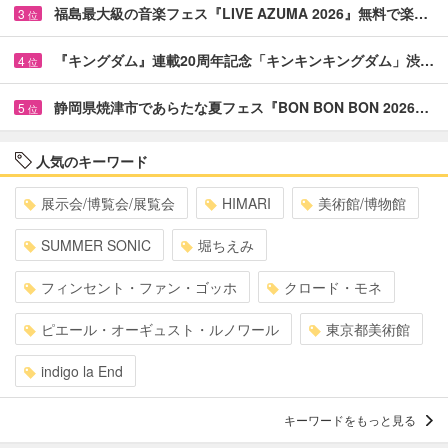
福島最大級の音楽フェス『LIVE AZUMA 2026』無料で楽…
3
位
『キングダム』連載20周年記念「キンキンキングダム」渋…
4
位
静岡県焼津市であらたな夏フェス『BON BON BON 2026…
5
位
人気のキーワード
展示会/博覧会/展覧会
HIMARI
美術館/博物館
SUMMER SONIC
堀ちえみ
フィンセント・ファン・ゴッホ
クロード・モネ
ピエール・オーギュスト・ルノワール
東京都美術館
indigo la End
キーワードをもっと見る