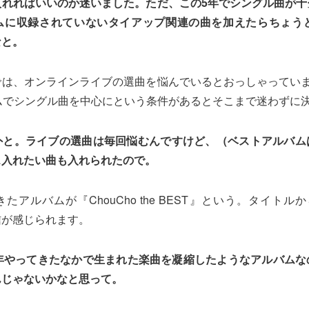
入れればいいのか迷いました。ただ、この5年でシングル曲が十
ムに収録されていないタイアップ関連の曲を加えたらちょうど
なと。
では、オンラインライブの選曲を悩んでいるとおっしゃっていま
ムでシングル曲を中心にという条件があるとそこまで迷わずに
外と。ライブの選曲は毎回悩むんですけど、（ベストアルバム
ス入れたい曲も入れられたので。
たアルバムが『ChouCho the BEST』という。タイトル
信が感じられます。
0年やってきたなかで生まれた楽曲を凝縮したようなアルバムな
んじゃないかなと思って。