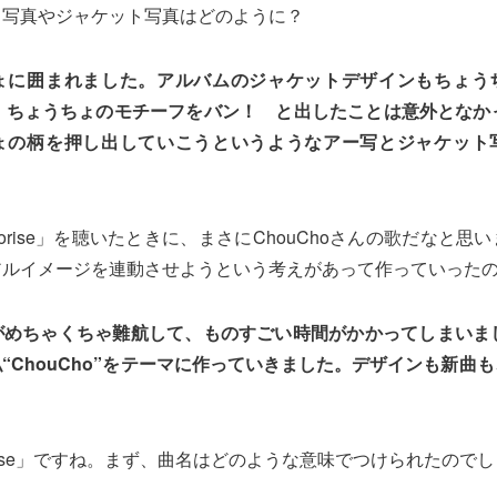
ト写真やジャケット写真はどのように？
ょに囲まれました。アルバムのジャケットデザインもちょう
、ちょうちょのモチーフをバン！ と出したことは意外となか
ょの柄を押し出していこうというようなアー写とジャケット
orise」を聴いたときに、まさにChouChoさんの歌だなと思
アルイメージを連動させようという考えがあって作っていった
がめちゃくちゃ難航して、ものすごい時間がかかってしまいまし
“ChouCho”をテーマに作っていきました。デザインも新曲
orise」ですね。まず、曲名はどのような意味でつけられたので