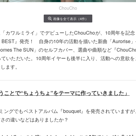
ChouCho
画像を全て表示（4件）
日に「カワルミライ」でデビューしたChouChoが、10周年を記
the BEST』発売！ 自身の10年の活動を描いた新曲「Aurori
comes The SUN」のセルフカバー、選曲や曲順など『ChouCho 
っていただいた。10周年イヤーも後半に入り、活動への意欲を
けします。
いうことで“ちょうちょ”をテーマに作っていきました」
ミングでもベストアルバム『bouquet』を発売されています
すさの違いなどはありましたか？