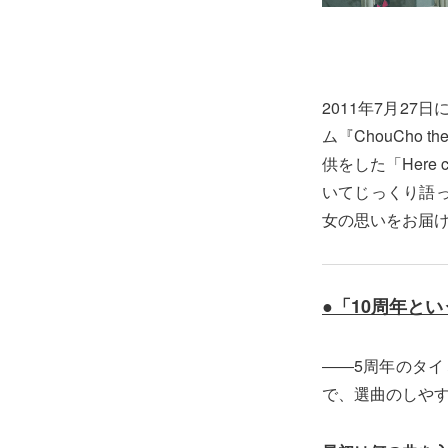
2011年7月27
ム『ChouCho 
供をした「Here 
いてじっくり語
女の思いをお届
●「10周年と
――5周年のタイ
で、選曲のしや