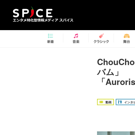
ChouC
バム」 『
「Auro
動画
インタ