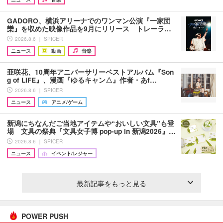
GADORO、横浜アリーナでのワンマン公演『一家団
欒』を収めた映像作品を9月にリリース トレーラ…
2026.8.6 ｜ SPICER
ニュース
動画
音楽
亜咲花、10周年アニバーサリーベストアルバム『Son
g of LIFE』、漫画『ゆるキャン△』作者・あf…
2026.8.6 ｜ SPICER
ニュース
アニメ/ゲーム
新潟にちなんだご当地アイテムや“おいしい文具”も登
場 文具の祭典『文具女子博 pop-up in 新潟2026』…
2026.8.6 ｜ SPICER
ニュース
イベント/レジャー
最新記事をもっと見る
POWER PUSH