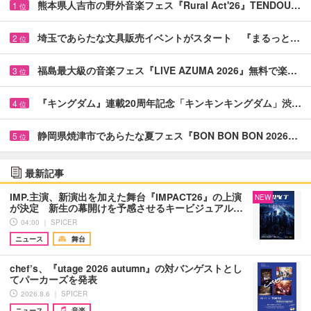
熊本県人吉市の野外音楽フェス『Rural Act'26』TENDOU…
1
位
埼玉であらたな文具販売イベントがスタート 『まるっと…
2
位
福島最大級の音楽フェス『LIVE AZUMA 2026』無料で楽…
3
位
『キングダム』連載20周年記念「キンキンキングダム」渋…
4
位
静岡県焼津市であらたな夏フェス『BON BON BON 2026…
5
位
最新記事
IMP.主演、新演出を加えた舞台『IMPACT26』の上演
NEW
が決定 新生の幕開けを予感させるキービジュアル…
04:00 ｜ SPICER
ニュース
舞台
chef’s、『utage 2026 autumn』の対バンゲストとし
てパーカーズを発表
2026.8.6 ｜ SPICER
ニュース
音楽