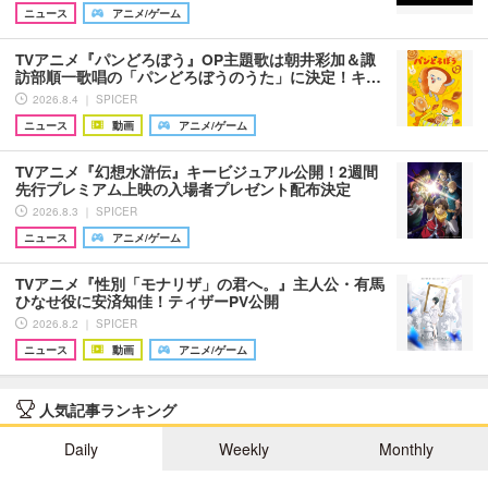
ニュース
アニメ/ゲーム
TVアニメ『パンどろぼう』OP主題歌は朝井彩加＆諏
訪部順一歌唱の「パンどろぼうのうた」に決定！キ…
2026.8.4 ｜ SPICER
ニュース
動画
アニメ/ゲーム
TVアニメ『幻想水滸伝』キービジュアル公開！2週間
先行プレミアム上映の入場者プレゼント配布決定
2026.8.3 ｜ SPICER
ニュース
アニメ/ゲーム
TVアニメ『性別「モナリザ」の君へ。』主人公・有馬
ひなせ役に安済知佳！ティザーPV公開
2026.8.2 ｜ SPICER
ニュース
動画
アニメ/ゲーム
人気記事ランキング
Daily
Weekly
Monthly