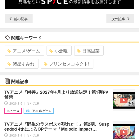
見逃せない
の最新情報をお届けします
前の記事
次の記事
関連キーワード
アニメ/ゲーム
小倉唯
日高里菜
諸星すみれ
プリンセスコネクト!
関連記事
TVアニメ『尚善』2027年4月より放送決定！第1弾PV
解禁
2026.8.5 ｜ SPICER
ニュース
アニメ/ゲーム
TVアニメ『野生のラスボスが現れた！』第2期、Susp
ended 4thによるOPテーマ「Melodic Impact…
2026.8.4 ｜ SPICER