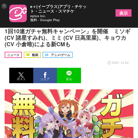
×
e＋(イープラス)アプリ - チケッ
ト・ニュース・スマチケ
表示
eplus inc.
無料 - Google Play
アニメRPG『プリンセスコネクト！ReDive』「1日
1回10連ガチャ無料キャンペーン」を開催 ミソギ
(CV 諸星すみれ)、ミミ (CV 日高里菜)、キョウカ
(CV 小倉唯)による新CMも
ニュース
動画
アニメ/ゲーム
2021.12.22
ポスト
シェア
送る