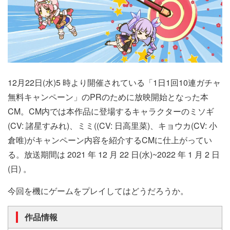
12月22日(水)5 時より開催されている「1日1回10連ガチャ
無料キャンペーン」のPRのために放映開始となった本
CM。CM内では
本作品に登場するキャラクターのミソギ
(CV:
諸
星すみれ
)
、ミミ
((CV:
日高里菜
)
、キョウカ
(CV:
小
倉唯
)
がキャンペーン内容を紹介するCMに仕上がってい
る。放送期間は
2021
年
12
月
22
日
(
水
)~2022
年
1
月
2
日
(
日
)
。
今回を機にゲームをプレイしてはどうだろうか。
作品情報