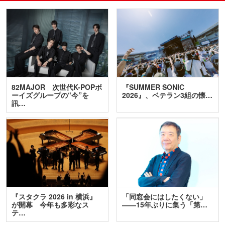
82MAJOR 次世代K-POPボ
『SUMMER SONIC
ーイズグループの“今”を
2026』、ベテラン3組の懐…
訊…
『スタクラ 2026 in 横浜』
「同窓会にはしたくない」
が開幕 今年も多彩なス
――15年ぶりに集う「第…
テ…