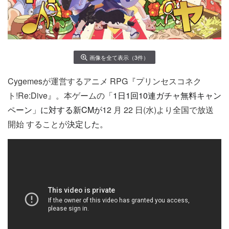
画像を全て表示（3件）
Cygemesが運営するアニメ
RPG
『プリンセスコネク
ト
!Re:Dive
』。
本ゲームの
「
1
日
1
回
10
連ガチャ無料キャン
ペーン」に対する新CMが
12
月
22
日
(
水
)
より全国で放送
開始
することが
決定した。