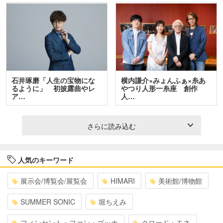
石井琢磨「人生の宝物にな
横内謙介×みょんふぁ×糸あ
るように」 初披露曲やレ
やつり人形一糸座 創作
ア…
人…
さらに読み込む
人気のキーワード
展示会/博覧会/展覧会
HIMARI
美術館/博物館
SUMMER SONIC
堀ちえみ
フィンセント・ファン・ゴッホ
クロード・モネ