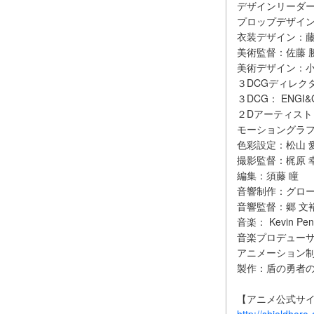
デザインリーダー
プロップデザイ
衣装デザイン：藤
美術監督：佐藤 勝(
美術デザイン：小
３DCGディレクタ
３DCG： ENGI&
２Dアーティスト：h
モーショングラフ
色彩設定：松山 
撮影監督：梶原 幸
編集：須藤 瞳
音響制作：グロ
音響監督：郷 文
音楽： Kevin Pen
音楽プロデューサー：
アニメーション制
製作：盾の勇者の
【アニメ公式サ
http://shieldhero-