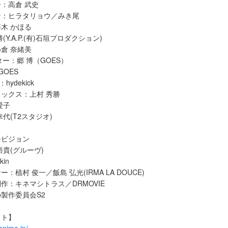
：高倉 武史
ン：ヒラタリョウ／みき尾
木 かほる
Y.A.P.(有)石垣プロダクション)
倉 奈緒美
ー：郷 博（GOES）
GOES
ydekick
ックス：上村 秀勝
愛子
代(T2スタジオ)
ービジョン
裕貴(グルーヴ)
kin
植村 俊一／飯島 弘光(IRMA LA DOUCE)
作：キネマシトラス／DRMOVIE
製作委員会S2
イト】
anime.jp/