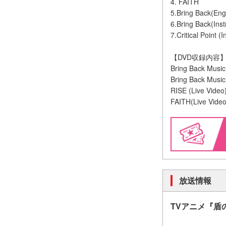
4. FAITH
5.Bring Back(Engl
6.Bring Back(Ins
7.Critical Point (
【DVD収録内容
Bring Back Music
Bring Back Music
RISE (Live Vi
FAITH(Live V
放送情報
TV
アニメ『盾