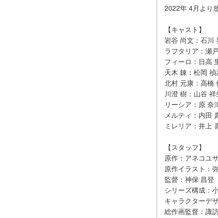
2022年 4月よ
【キャスト】
岩谷 尚文：石川 
ラフタリア：瀬戸
フィーロ：日高 
天木 錬：松岡 禎
北村 元康：高橋 
川澄 樹：山谷 祥
リーシア：原 奈
メルティ：内田 
ミレリア：井上 
【スタッフ】
原作：アネコユサ
原作イラスト：弥
監督：神保 昌登
シリーズ構成：小
キャラクターデザ
総作画監督：諏訪