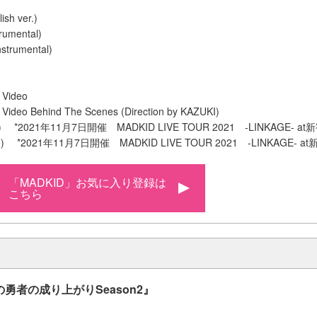
ish ver.)
trumental)
Instrumental)
】
 Video
 Video Behind The Scenes (Direction by KAZUKI)
deo) *2021年11月7日開催 MADKID LIVE TOUR 2021 -LINKAGE- at
ideo) *2021年11月7日開催 MADKID LIVE TOUR 2021 -LINKAGE- a
「MADKID」お気に入り登録は
こちら
の勇者の成り上がり
Season2
』