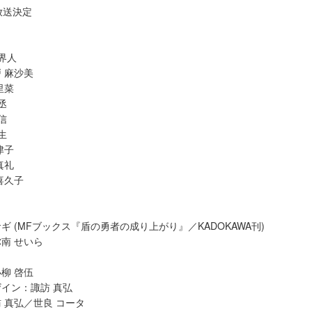
り放送決定
界人
 麻沙美
里菜
丞
信
生
津子
真礼
喜久子
ギ (MFブックス『盾の勇者の成り上がり』／KADOKAWA刊)
南 せいら
柳 啓伍
イン：諏訪 真弘
 真弘／世良 コータ