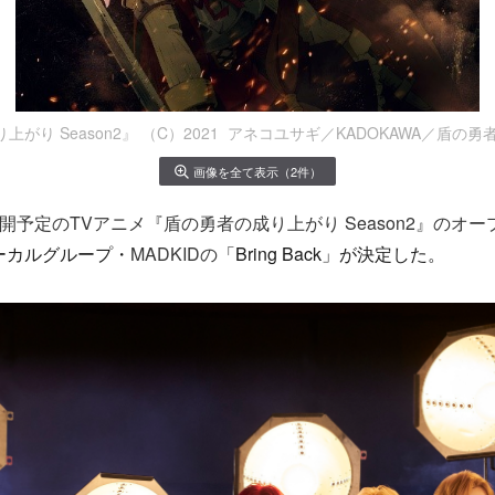
がり Season2』 （C）2021 アネコユサギ／KADOKAWA／盾の
画像を全て表示（2件）
公開予定のTVアニメ『盾の勇者の成り上がり Season2』のオ
ーカルグループ・
MADKIDの
「
Bring Back
」が決定した。