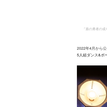
『盾の勇者の成り上
2022年4月から
5
人組ダンス
&
ボ