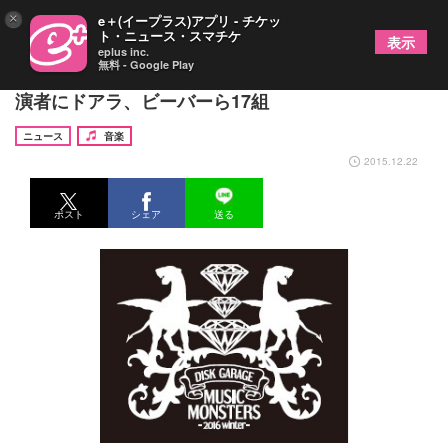
×
e＋(イープラス)アプリ - チケッ
ト・ニュース・スマチケ
表示
eplus inc.
無料 - Google Play
都市型音楽フェス『MUSIC MONSTERS』第1弾出
演者にドアラ、ビーバーら17組
ニュース
音楽
2015.12.22
ポスト
シェア
送る