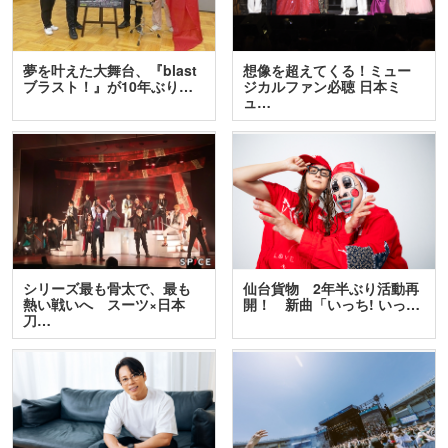
夢を叶えた大舞台、『blast
想像を超えてくる！ミュー
ブラスト！』が10年ぶり…
ジカルファン必聴 日本ミ
ュ…
シリーズ最も骨太で、最も
仙台貨物 2年半ぶり活動再
熱い戦いへ スーツ×日本
開！ 新曲「いっち! いっ…
刀…