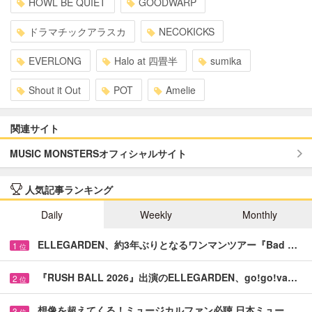
HOWL BE QUIET
GOODWARP
ドラマチックアラスカ
NECOKICKS
EVERLONG
Halo at 四畳半
sumika
Shout it Out
POT
Amelie
関連サイト
MUSIC MONSTERSオフィシャルサイト
人気記事ランキング
Daily
Weekly
Monthly
ELLEGARDEN、約3年ぶりとなるワンマンツアー『Bad …
1
位
『RUSH BALL 2026』出演のELLEGARDEN、go!go!va…
2
位
想像を超えてくる！ミュージカルファン必聴 日本ミュー…
3
位