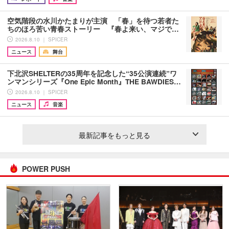
空気階段の水川かたまりが主演 「春」を待つ若者た
ちのほろ苦い青春ストーリー 『春よ来い、マジで…
2026.8.10 ｜ SPICER
ニュース
舞台
下北沢SHELTERの35周年を記念した“35公演連続”ワ
ンマンシリーズ『One Epic Month』THE BAWDIES…
2026.8.10 ｜ SPICER
ニュース
音楽
最新記事をもっと見る
POWER PUSH