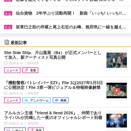
仙台貨物 2年半ぶり活動再開！ 新曲「いっち! いっち!!…
4
位
坂東巳之助の伴蔵と尾上右近のお峰、無邪気に一線を越え…
5
位
最新記事
She Side Ship、片山葉菜（Ba）が正式メンバーとし
て加入、新アーティスト写真公開
2026.8.10 ｜ SPICER
ニュース
音楽
『機動警察パトレイバー EZY』File 3は2027年3月5日
に公開決定！File 3第一弾ビジュアル＆特報映像解禁
2026.8.10 ｜ SPICER
ニュース
アニメ/ゲーム
映画
アルルカン主催『friend & fiend 2026』、仲間であり
ライバルが共鳴した一夜のオフィシャルレポート到着
2026.8.10 ｜ SPICER
レポート
音楽