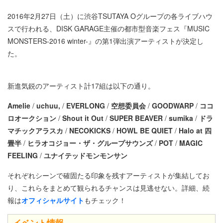
2016年2月27日（土）に渋谷TSUTAYA Oグループの各ライブハウ
スで行われる、DISK GARAGE主催の都市型音楽フェス『MUSIC
MONSTERS-2016 winter-』の第1弾出演アーティストが決定し
た。
新進気鋭のアーティスト計17組は以下の通り。
Amelie
/
uchuu,
/
EVERLONG
/
空想委員会
/
GOODWARP
/
ココ
ロオークション
/
Shout it Out
/
SUPER BEAVER
/
sumika
/
ドラ
マチックアラスカ
/
NECOKICKS
/
HOWL BE QUIET
/
Halo at 四
畳半
/
ヒラオコジョー・ザ・グループサウンズ
/
POT
/
MAGIC
FEELING
/
ユナイテッドモンモンサン
それぞれシーンで確固たる印象を残すアーティストが集結してお
り、これらをまとめて観られるチャンスは見逃せない。詳細、続
報は
オフィシャルサイト
もチェック！
イベント情報