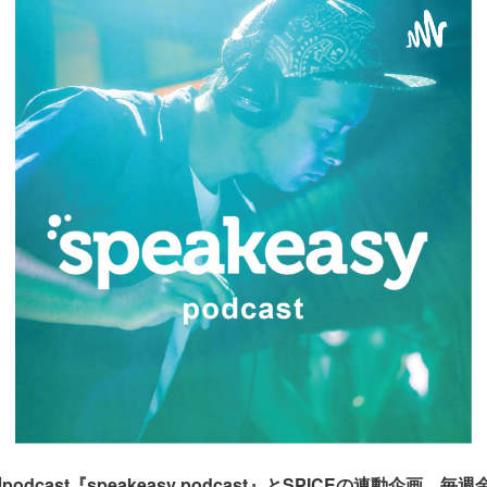
dcast『speakeasy podcast』とSPICEの連動企画。