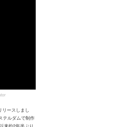
tor
をリリースしまし
ムステルダムで制作
』以来約2年半ぶり