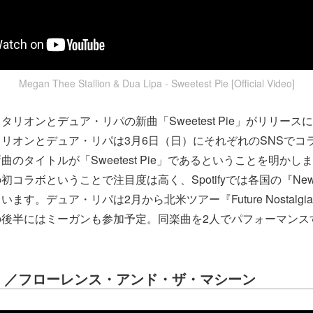
Megan Thee Stallion & Dua Lipa - Sweetest Pie [Official Video]
リオンとデュア・リパの新曲「Sweetest Pie」がリリース
リオンとデュア・リパは3月6日（日）にそれぞれのSNSでコ
のタイトルが「Sweetest Pie」であるということを明かし
ラボということで注目度は高く、Spotifyでは各国の『New Mus
す。デュア・リパは2月から北米ツアー『Future Nostalgia
の後半にはミーガンも参加予定。同楽曲を2人でパフォーマンス
ve」／フローレンス・アンド・ザ・マシーン