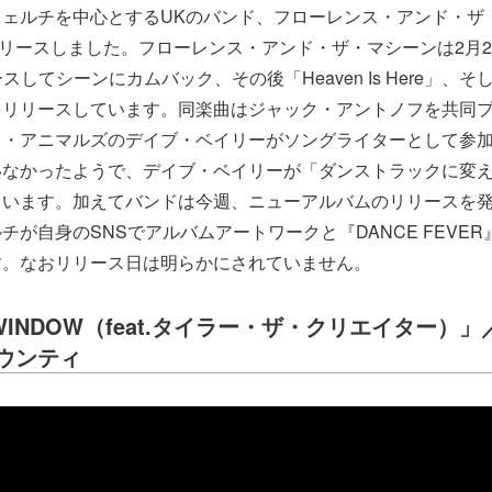
ウェルチを中心とするUKのバンド、フローレンス・アンド・ザ
」をリリースしました。フローレンス・アンド・ザ・マシーンは2月
スしてシーンにカムバック、その後「Heaven Is Here」、そし
をリリースしています。同楽曲はジャック・アントノフを共同
ス・アニマルズのデイブ・ベイリーがソングライターとして参
いなかったようで、デイブ・ベイリーが「ダンストラックに変
ています。加えてバンドは今週、ニューアルバムのリリースを
チが自身のSNSでアルバムアートワークと『DANCE FEVE
す。なおリリース日は明らかにされていません。
 WINDOW（feat.タイラー・ザ・クリエイター）」
ウンティ