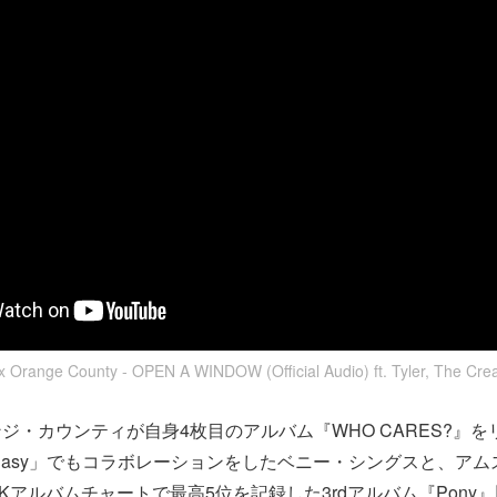
x Orange County - OPEN A WINDOW (Official Audio) ft. Tyler, The Crea
ジ・カウンティが自身4枚目のアルバム『WHO CARES?』
 Is Easy」でもコラボレーションをしたベニー・シングスと、ア
Kアルバムチャートで最高5位を記録した3rdアルバム『Pony