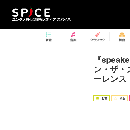
『speak
ン・ザ・
ーレンス
動画
特集