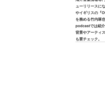
ューリリースになっ
やイギリスの『Of
を務める竹内琢也
podcastで
背景やアーティ
も要チェック。