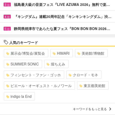
福島最大級の音楽フェス『LIVE AZUMA 2026』無料で楽…
3
位
『キングダム』連載20周年記念「キンキンキングダム」渋…
4
位
静岡県焼津市であらたな夏フェス『BON BON BON 2026…
5
位
人気のキーワード
展示会/博覧会/展覧会
HIMARI
美術館/博物館
SUMMER SONIC
堀ちえみ
フィンセント・ファン・ゴッホ
クロード・モネ
ピエール・オーギュスト・ルノワール
東京都美術館
indigo la End
キーワードをもっと見る