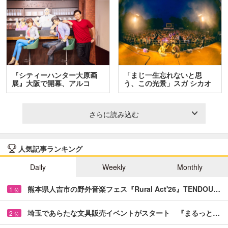
『シティーハンター大原画
「まじ一生忘れないと思
展』大阪で開幕、アルコ
う、この光景」スガ シカオ
＆…
と…
さらに読み込む
人気記事ランキング
Daily
Weekly
Monthly
熊本県人吉市の野外音楽フェス『Rural Act'26』TENDOU…
1
位
埼玉であらたな文具販売イベントがスタート 『まるっと…
2
位