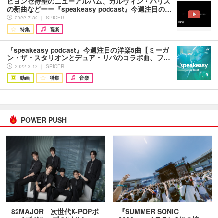
ビヨンセ待望のニューアルバム、カルヴィン・ハリス
の新曲などーー『speakeasy podcast』今週注目の…
2022.7.30 ｜ SPICER
特集
音楽
『speakeasy podcast』今週注目の洋楽5曲【ミーガ
ン・ザ・スタリオンとデュア・リパのコラボ曲、フ…
2022.3.12 ｜ SPICER
動画
特集
音楽
POWER PUSH
82MAJOR 次世代K-POPボ
『SUMMER SONIC