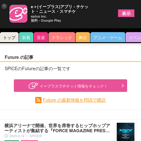
×
e＋(イープラス)アプリ - チケッ
ト・ニュース・スマチケ
表示
eplus inc.
無料 - Google Play
トップ
新着
音楽
クラシック
舞台
アニメ・ゲーム
イベン
Future の記事
SPICEのFutureの記事の一覧です
イープラスでチケット情報をチェック！
Future の最新情報をRSSで購読
横浜アリーナで開催、世界を席巻するヒップホップア
ーティストが集結する『FORCE MAGAZINE PRES…
2025.9.16 ｜ SPICER