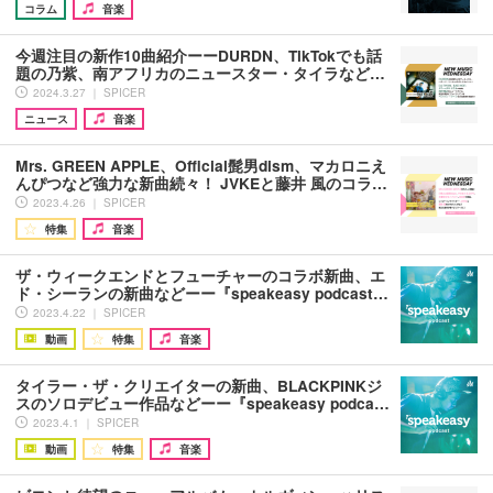
コラム
音楽
今週注目の新作10曲紹介ーーDURDN、TikTokでも話
題の乃紫、南アフリカのニュースター・タイラなど…
2024.3.27 ｜ SPICER
ニュース
音楽
Mrs. GREEN APPLE、Official髭男dism、マカロニえ
んぴつなど強力な新曲続々！ JVKEと藤井 風のコラ…
2023.4.26 ｜ SPICER
特集
音楽
ザ・ウィークエンドとフューチャーのコラボ新曲、エ
ド・シーランの新曲などーー『speakeasy podcast…
2023.4.22 ｜ SPICER
動画
特集
音楽
タイラー・ザ・クリエイターの新曲、BLACKPINKジ
スのソロデビュー作品などーー『speakeasy podca…
2023.4.1 ｜ SPICER
動画
特集
音楽