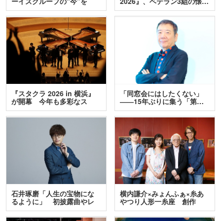
ーイズグループの“今”を
2026』、ベテラン3組の懐…
訊…
『スタクラ 2026 in 横浜』
「同窓会にはしたくない」
が開幕 今年も多彩なス
――15年ぶりに集う「第…
テ…
石井琢磨「人生の宝物にな
横内謙介×みょんふぁ×糸あ
るように」 初披露曲やレ
やつり人形一糸座 創作
ア…
人…