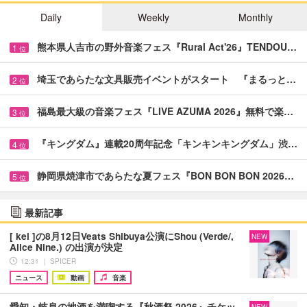
Daily
Weekly
Monthly
熊本県人吉市の野外音楽フェス『Rural Act'26』TENDOU…
1
位
埼玉であらたな文具販売イベントがスタート 『まるっと…
2
位
福島最大級の音楽フェス『LIVE AZUMA 2026』無料で楽…
3
位
『キングダム』連載20周年記念「キンキンキングダム」渋…
4
位
静岡県焼津市であらたな夏フェス『BON BON BON 2026…
5
位
最新記事
[ kei ]の8月12日Veats Shibuya公演にShou (Verde/,
NEW
Alice Nine.) の出演が決定
12:31 ｜ SPICER
ニュース
動画
音楽
愛知・岐阜の地酒を満喫する『秋酒祭 2026』チケッ