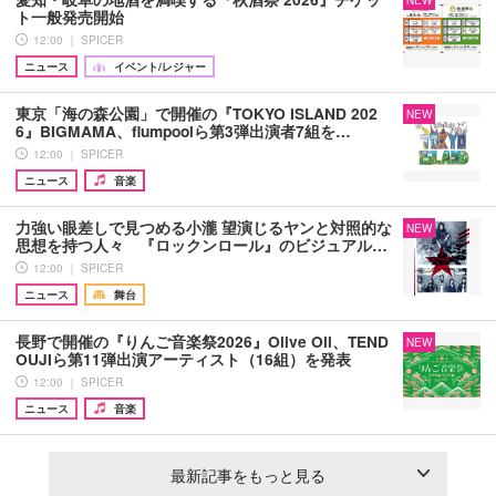
NEW
ト一般発売開始
12:00 ｜ SPICER
ニュース
イベント/レジャー
東京「海の森公園」で開催の『TOKYO ISLAND 202
NEW
6』BIGMAMA、flumpoolら第3弾出演者7組を…
12:00 ｜ SPICER
ニュース
音楽
力強い眼差しで見つめる小瀧 望演じるヤンと対照的な
NEW
思想を持つ人々 『ロックンロール』のビジュアル…
12:00 ｜ SPICER
ニュース
舞台
長野で開催の『りんご音楽祭2026』Olive Oil、TEND
NEW
OUJIら第11弾出演アーティスト（16組）を発表
12:00 ｜ SPICER
ニュース
音楽
最新記事をもっと見る