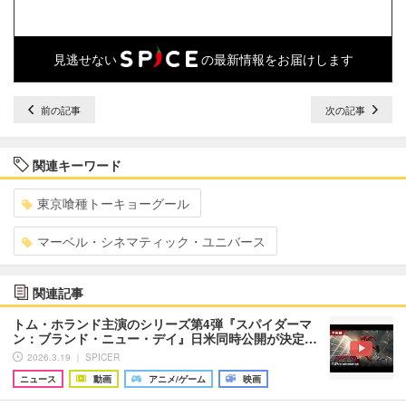
見逃せない
の最新情報をお届けします
前の記事
次の記事
関連キーワード
東京喰種トーキョーグール
マーベル・シネマティック・ユニバース
関連記事
トム・ホランド主演のシリーズ第4弾『スパイダーマ
ン：ブランド・ニュー・デイ』日米同時公開が決定…
2026.3.19 ｜ SPICER
ニュース
動画
アニメ/ゲーム
映画