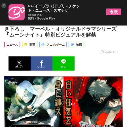
×
e＋(イープラス)アプリ - チケッ
ト・ニュース・スマチケ
表示
eplus inc.
無料 - Google Play
『東京喰種 トーキョーグール』の石田スイ氏が描
き下ろし マーベル・オリジナルドラマシリーズ
『ムーンナイト』特別ビジュアルを解禁
ニュース
動画
アニメ/ゲーム
映画
2022.4.14
ポスト
シェア
送る