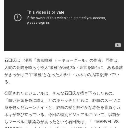
石田氏は、漫画『東京喰種 トーキョーグール』の作者。同作は、
人間の死肉を喰らう怪人“喰種”が潜む街・東京を舞台に、ある事故
がきっかけで半“喰種”となった大学生・カネキの活躍を描いてい
る。
公開されたビジュアルは、そんな石田氏が描き下ろしたもの。
「白い狂気を身に纏え」とのキャッチとともに、純白のスーツに
身を包んだムーンナイトと、純白の髪と鮮やかな赤色を背負うカ
ネキが並び立っている。今回の特別ビジュアルについて、以前か
らマーベルに馴染みがあったという石田氏は、「『MARVEL VS.