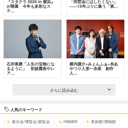
『スタクラ 2026 in 横浜』
「同窓会にはしたくない」
が開幕 今年も多彩なス
――15年ぶりに集う「第…
テ…
石井琢磨「人生の宝物にな
横内謙介×みょんふぁ×糸あ
るように」 初披露曲やレ
やつり人形一糸座 創作
ア…
人…
さらに読み込む
人気のキーワード
展示会/博覧会/展覧会
HIMARI
美術館/博物館