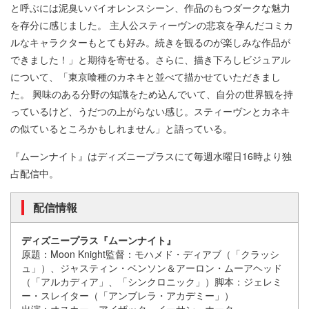
と呼ぶには泥臭いバイオレンスシーン、作品のもつダークな魅力
を存分に感じました。 主人公スティーヴンの悲哀を孕んだコミカ
ルなキャラクターもとても好み。続きを観るのが楽しみな作品が
できました！」と期待を寄せる。さらに、描き下ろしビジュアル
について、「東京喰種のカネキと並べて描かせていただきまし
た。 興味のある分野の知識をため込んでいて、自分の世界観を持
っているけど、うだつの上がらない感じ。スティーヴンとカネキ
の似ているところかもしれません」と語っている。
『ムーンナイト』はディズニープラスにて毎週水曜日16時より独
占配信中。
配信情報
ディズニープラス『ムーンナイト』
原題：Moon Knight監督：モハメド・ディアブ（「クラッシ
ュ」）、ジャスティン・ベンソン＆アーロン・ムーアヘッド
（「アルカディア」、「シンクロニック」）脚本：ジェレミ
ー・スレイター（「アンブレラ・アカデミー」）