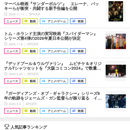
マーベル映画『サンダーボルツ*』 エレーナ、バッ
キーらが衝突・共闘する新予告編を公開
2024.11.11 ｜ SPICER
ニュース
動画
アニメ/ゲーム
映画
トム・ホランド主演の実写映画『スパイダーマン』
シリーズ第4弾の2026年夏日本公開が決定
2024.11.8 ｜ SPICER
ニュース
動画
アニメ/ゲーム
映画
『デッドプール＆ウルヴァリン』 ムビチケ＆オリジ
ナルTシャツセットを『大阪コミコン2024』で数量…
2024.4.20 ｜ SPICER
ニュース
動画
アニメ/ゲーム
映画
『ガーディアンズ・オブ・ギャラクシー』シリーズ9
年の軌跡をジェームズ・ガン監督らが振り返る イ…
2023.5.3 ｜ SPICER
ニュース
動画
アニメ/ゲーム
映画
人気記事ランキング