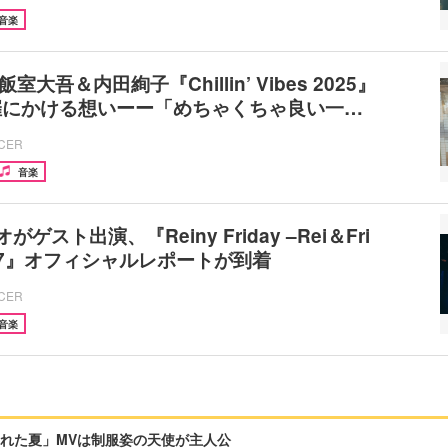
音楽
・飯室大吾＆内田絢子『Chillin’ Vibes 2025』
催にかける想いーー「めちゃくちゃ良い一…
ICER
音楽
がゲスト出演、『Reiny Friday –Rei＆Fri
ol.17』オフィシャルレポートが到着
ICER
音楽
れた夏」MVは制服姿の天使が主人公