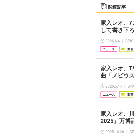
関連記事
家入レオ、7
して書き下
2026.6.4 ｜ SPI
ニュース
動画
家入レオ、T
曲「メビウ
2026.5.14 ｜ SP
ニュース
動画
家入レオ、川崎
2025』万
2025.10.28 ｜ S