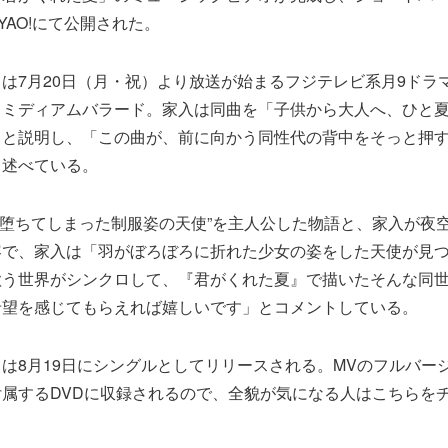
GYAO!にて公開された。
は7月20日（月・祝）より放送が始まるフジテレビ系月9ドラ
るミディアムバラード。家入は同曲を「子供から大人へ、ひと
」と説明し、「この曲が、前に向かう同性代の背中をそっと押
と述べている。
に堕ちてしまった制服姿の天使”を主人公した物語と、家入が夜
容で、家入は「羽がぼろぼろに折れた少女の姿をした天使が見
歌う世界がシンクロして、『君がくれた夏』で描いたそんな同
希望を感じてもらえれば嬉しいです」とコメントしている。
は8月19日にシングルとしてリリースされる。MVのフルバー
属するDVDに収録されるので、全貌が気になる人はこちらを