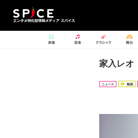
家入レオ
ニュース
動画