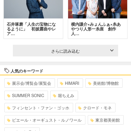
石井琢磨「人生の宝物にな
横内謙介×みょんふぁ×糸あ
るように」 初披露曲やレ
やつり人形一糸座 創作
ア…
人…
さらに読み込む
人気のキーワード
展示会/博覧会/展覧会
HIMARI
美術館/博物館
SUMMER SONIC
堀ちえみ
フィンセント・ファン・ゴッホ
クロード・モネ
ピエール・オーギュスト・ルノワール
東京都美術館