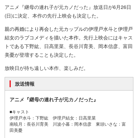
アニメ『継母の連れ子が元カノだった』放送日が6月26日
(日)に決定、本作の先行上映会も決定した。
親の再婚により再会した元カップルの伊理戸水斗と伊理戸
結女のラブコメディを描いた本作。
先行上映会にはキャス
トである下野紘、日高里菜、長谷川育美、岡本信彦、富田
美憂が登壇することも決定した。
放映日が待ち遠しい本作、楽しみだ。
放送情報
アニメ『継母の連れ子が元カノだった』
■キャスト
伊理戸水斗：下野紘 伊理戸結女：日高里菜
南暁月：長谷川育美 川波小暮：岡本信彦 東頭いさな：富
田美憂