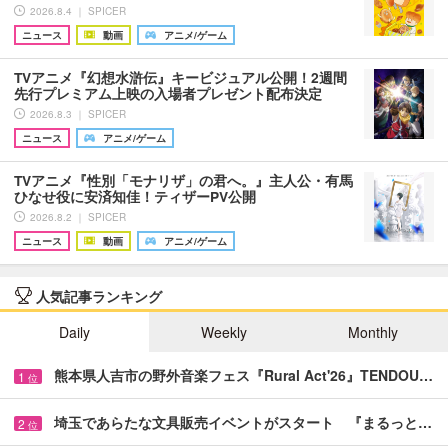
2026.8.4 ｜ SPICER
ニュース
動画
アニメ/ゲーム
TVアニメ『幻想水滸伝』キービジュアル公開！2週間
先行プレミアム上映の入場者プレゼント配布決定
2026.8.3 ｜ SPICER
ニュース
アニメ/ゲーム
TVアニメ『性別「モナリザ」の君へ。』主人公・有馬
ひなせ役に安済知佳！ティザーPV公開
2026.8.2 ｜ SPICER
ニュース
動画
アニメ/ゲーム
人気記事ランキング
Daily
Weekly
Monthly
熊本県人吉市の野外音楽フェス『Rural Act'26』TENDOU…
1
位
埼玉であらたな文具販売イベントがスタート 『まるっと…
2
位