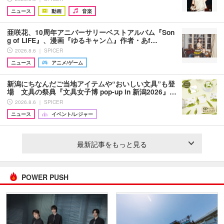
ニュース
動画
音楽
亜咲花、10周年アニバーサリーベストアルバム『Son
g of LIFE』、漫画『ゆるキャン△』作者・あf…
2026.8.6 ｜ SPICER
ニュース
アニメ/ゲーム
新潟にちなんだご当地アイテムや“おいしい文具”も登
場 文具の祭典『文具女子博 pop-up in 新潟2026』…
2026.8.6 ｜ SPICER
ニュース
イベント/レジャー
最新記事をもっと見る
POWER PUSH