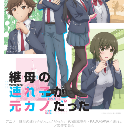
アニメ『継母の連れ子が元カノだった』 (C)紙城境介・KADOKAWA／連れカ
ノ製作委員会