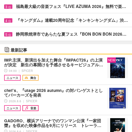
福島最大級の音楽フェス『LIVE AZUMA 2026』無料で楽…
3
位
『キングダム』連載20周年記念「キンキンキングダム」渋…
4
位
静岡県焼津市であらたな夏フェス『BON BON BON 2026…
5
位
最新記事
IMP.主演、新演出を加えた舞台『IMPACT26』の上演
NEW
が決定 新生の幕開けを予感させるキービジュアル…
04:00 ｜ SPICER
ニュース
舞台
chef’s、『utage 2026 autumn』の対バンゲストとし
てパーカーズを発表
2026.8.6 ｜ SPICER
ニュース
音楽
GADORO、横浜アリーナでのワンマン公演『一家団
欒』を収めた映像作品を9月にリリース トレーラ…
2026.8.6 ｜ SPICER