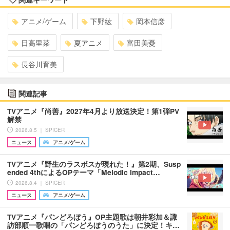
アニメ/ゲーム
下野紘
岡本信彦
日高里菜
夏アニメ
富田美憂
長谷川育美
関連記事
TVアニメ『尚善』2027年4月より放送決定！第1弾PV
解禁
2026.8.5 ｜ SPICER
ニュース
アニメ/ゲーム
TVアニメ『野生のラスボスが現れた！』第2期、Susp
ended 4thによるOPテーマ「Melodic Impact…
2026.8.4 ｜ SPICER
ニュース
アニメ/ゲーム
TVアニメ『パンどろぼう』OP主題歌は朝井彩加＆諏
訪部順一歌唱の「パンどろぼうのうた」に決定！キ…