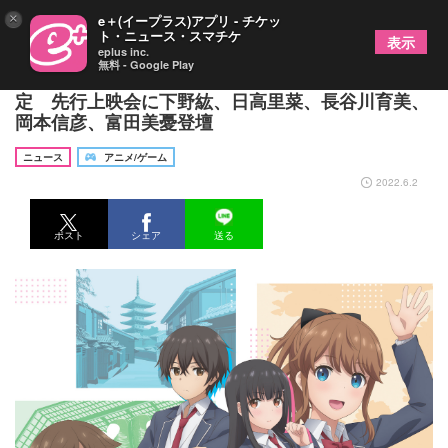
×
e＋(イープラス)アプリ - チケッ
ト・ニュース・スマチケ
表示
eplus inc.
無料 - Google Play
アニメ『継母の連れ子が元カノだった』放送日決
定 先行上映会に下野紘、日高里菜、長谷川育美、
岡本信彦、富田美憂登壇
ニュース
アニメ/ゲーム
2022.6.2
ポスト
シェア
送る