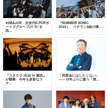
82MAJOR 次世代K-POPボ
『SUMMER SONIC
ーイズグループの“今”を
2026』、ベテラン3組の懐…
訊…
『スタクラ 2026 in 横浜』
「同窓会にはしたくない」
が開幕 今年も多彩なス
――15年ぶりに集う「第…
テ…