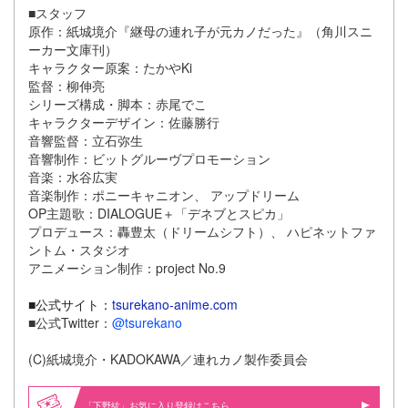
■スタッフ
原作：紙城境介『継母の連れ子が元カノだった』（角川スニ
ーカー文庫刊）
キャラクター原案：たかやKi
監督：柳伸亮
シリーズ構成・脚本：赤尾でこ
キャラクターデザイン：佐藤勝行
音響監督：立石弥生
音響制作：ビットグルーヴプロモーション
音楽：水谷広実
音楽制作：ポニーキャニオン、 アップドリーム
OP主題歌：DIALOGUE＋「デネブとスピカ」
プロデュース：轟豊太（ドリームシフト）、 ハピネットファ
ントム・スタジオ
アニメーション制作：project No.9
■公式サイト：
tsurekano-anime.com
■公式Twitter：
@tsurekano
(C)紙城境介・KADOKAWA／連れカノ製作委員会
「下野紘」お気に入り登録はこちら