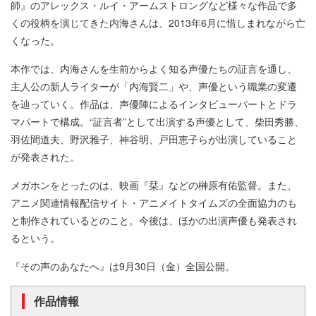
師』のアレックス・ルイ・アームストロングなど様々な作品で多
くの役柄を演じてきた内海さんは、2013年6月に惜しまれながら亡
くなった。
本作では、内海さんを生前からよく知る声優たちの証言を通し、
主人公の新人ライターが「内海賢二」や、声優という職業の変遷
を辿っていく。作品は、声優陣によるインタビューパートとドラ
マパートで構成。“証言者”として出演する声優として、柴田秀勝、
羽佐間道夫、野沢雅子、神谷明、戸田恵子らが出演していること
が発表された。
メガホンをとったのは、映画『栞』などの榊原有佑監督。また、
アニメ関連情報配信サイト・アニメイトタイムズの全面協力のも
と制作されているとのこと。今後は、ほかの出演声優も発表され
るという。
『その声のあなたへ』は9月30日（金）全国公開。
作品情報