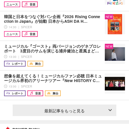
ニュース
音楽
韓国と日本をつなぐ対バン企画『2026 Rising Conne
NEW
ction in Japan』が始動 日本からASH DA H…
14:30 ｜ SPICER
ニュース
音楽
ミュージカル『ゴースト』両バージョンのゲネプロレ
NEW
ポート 3度目のサムを演じる浦井健治と星風まど…
13:30 ｜ SPICER
レポート
舞台
想像を超えてくる！ミュージカルファン必聴 日本ミュ
ージカル界初のアリーナツアー『New HISTORY C…
13:00 ｜ SPICER
レポート
音楽
舞台
最新記事をもっと見る