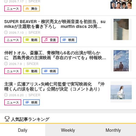
2026.7.17 ｜ SPICER
ニュース
舞台
SUPER BEAVER・柳沢亮太が映画音楽を初担当、su
mikaが主題歌を書き下ろし murffin discs 20周…
2026.7.13 ｜ SPICER
ニュース
動画
音楽
映画
仲村トオル、斎藤工、青柳翔ら6名の出演が明らか
に 西島秀俊の主演映画『存在のすべてを』特報映…
2026.7.9 ｜ SPICER
ニュース
動画
映画
主演・広瀬アリス×矢崎仁司監督で実写映画化 『沖
晴くんの涙を殺して』公開が決定（コメントあり）
2026.6.20 ｜ SPICER
ニュース
映画
人気記事ランキング
Daily
Weekly
Monthly