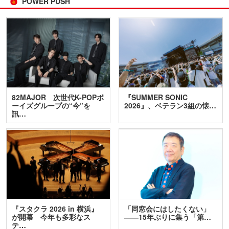
POWER PUSH
82MAJOR 次世代K-POPボ
『SUMMER SONIC
ーイズグループの“今”を
2026』、ベテラン3組の懐…
訊…
『スタクラ 2026 in 横浜』
「同窓会にはしたくない」
が開幕 今年も多彩なス
――15年ぶりに集う「第…
テ…