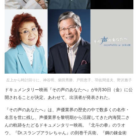
左上から時計回りに、神谷明、柴田秀勝、戸田恵子、羽佐間道夫、野沢雅子
ドキュメンタリー映画『その声のあなたへ』が9月30日（金）に公
開されることが決定。あわせて、出演者が発表された。
『その声のあなたへ』は、声優業界の歴史の中で数多くの名作・
名言を世に残し、声優業界を黎明期から活躍してきた内海賢二さ
んの軌跡をたどるドキュメンタリー映画。『北斗の拳』のラオ
ウ、『Dr.スランプアラレちゃん』の則巻千兵衛、『鋼の錬金術