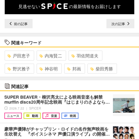
見逃せない
の最新情報をお届けします
前の記事
次の記事
関連キーワード
戸田恵子
内海賢二
羽佐間道夫
野沢雅子
神谷明
邦画
柴田秀勝
関連記事
SUPER BEAVER・柳沢亮太による映画音楽も解禁
murffin discs20周年記念映画『はじまりのさよなら…
2026.7.22 ｜ SPICER
ニュース
動画
音楽
映画
豪華声優陣がチャップリン・ロイドの名作無声映画を
生吹替え 『ボイスシネマ 声優口演ライブ』の開催…