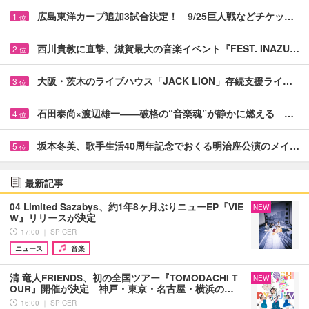
広島東洋カープ追加3試合決定！ 9/25巨人戦などチケッ…
1
位
西川貴教に直撃、滋賀最大の音楽イベント『FEST. INAZU…
2
位
大阪・茨木のライブハウス「JACK LION」存続支援ライ…
3
位
石田泰尚×渡辺雄一――破格の“音楽魂”が静かに燃える …
4
位
坂本冬美、歌手生活40周年記念でおくる明治座公演のメイ…
5
位
最新記事
04 Limited Sazabys、約1年8ヶ月ぶりニューEP『VIE
NEW
W』リリースが決定
17:00 ｜ SPICER
ニュース
音楽
清 竜人FRIENDS、初の全国ツアー『TOMODACHI T
NEW
OUR』開催が決定 神戸・東京・名古屋・横浜の…
16:00 ｜ SPICER