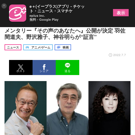
×
e＋(イープラス)アプリ - チケッ
ト・ニュース・スマチケ
表示
eplus inc.
無料 - Google Play
内海賢二さんの軌跡、声優業の変遷をたどるドキュ
メンタリー『その声のあなたへ』公開が決定 羽佐
間道夫、野沢雅子、神谷明らが“証言”
ニュース
アニメ/ゲーム
映画
2022.7.7
ポスト
シェア
送る