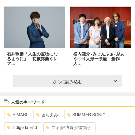
石井琢磨「人生の宝物にな
横内謙介×みょんふぁ×糸あ
るように」 初披露曲やレ
やつり人形一糸座 創作
ア…
人…
さらに読み込む
人気のキーワード
HIMARI
堀ちえみ
SUMMER SONIC
indigo la End
展示会/博覧会/展覧会