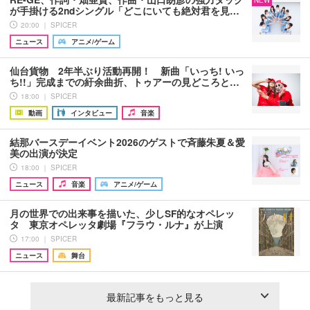
NEW
が手掛ける2ndシングル「どこにいても絶対君を見…
20:00 ｜ SPICER
ニュース
アニメ/ゲーム
仙台貨物 2年半ぶり活動再開！ 新曲「いっち! いっ
ち!!」完成までの紆余曲折、トゥアーの見どころと…
18:00 ｜ SPICER
動画
インタビュー
音楽
結那バースデーイベント2026のゲストで斉藤朱夏＆愛
美の出演が決定
18:00 ｜ SPICER
ニュース
音楽
アニメ/ゲーム
月の世界での出来事を描いた、少しSF的なオペレッ
タ 東京オペレッタ劇場『フラウ・ルナ』が上演
17:00 ｜ SPICER
ニュース
舞台
最新記事をもっと見る