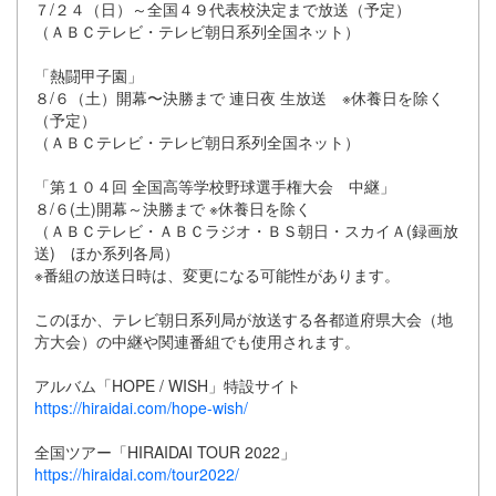
７/２４（日）～全国４９代表校決定まで放送（予定）
（ＡＢＣテレビ・テレビ朝日系列全国ネット）
「熱闘甲子園」
８/６（土）開幕〜決勝まで 連日夜 生放送 ※休養日を除く
（予定）
（ＡＢＣテレビ・テレビ朝日系列全国ネット）
「第１０４回 全国高等学校野球選手権大会 中継」
８/６(土)開幕～決勝まで ※休養日を除く
（ＡＢＣテレビ・ＡＢＣラジオ・ＢＳ朝日・スカイＡ(録画放
送) ほか系列各局）
※番組の放送日時は、変更になる可能性があります。
このほか、テレビ朝日系列局が放送する各都道府県大会（地
方大会）の中継や関連番組でも使用されます。
アルバム「HOPE / WISH」特設サイト
https://hiraidai.com/hope-wish/
全国ツアー「HIRAIDAI TOUR 2022」
https://hiraidai.com/tour2022/