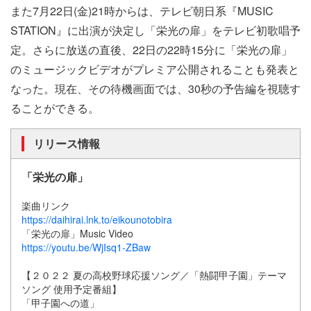
また7月22日(金)21時からは、テレビ朝日系『MUSIC
STATION』に出演が決定し「栄光の扉」をテレビ初歌唱予
定。さらに放送の直後、22日の22時15分に「栄光の扉」
のミュージックビデオがプレミア公開されることも発表と
なった。現在、その待機画面では、30秒の予告編を視聴す
ることができる。
リリース情報
「栄光の扉」
楽曲リンク
https://daihirai.lnk.to/eikounotobira
「栄光の扉」Music Video
https://youtu.be/WjIsq1-ZBaw
【２０２２ 夏の高校野球応援ソング／「熱闘甲子園」テーマ
ソング 使用予定番組】
「甲子園への道」