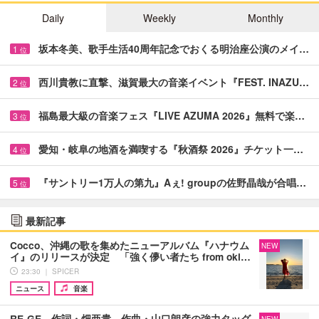
Daily
Weekly
Monthly
坂本冬美、歌手生活40周年記念でおくる明治座公演のメイ…
1
位
西川貴教に直撃、滋賀最大の音楽イベント『FEST. INAZU…
2
位
福島最大級の音楽フェス『LIVE AZUMA 2026』無料で楽…
3
位
愛知・岐阜の地酒を満喫する『秋酒祭 2026』チケット一…
4
位
『サントリー1万人の第九』Aぇ! groupの佐野晶哉が合唱…
5
位
最新記事
Cocco、沖縄の歌を集めたニューアルバム『ハナウム
NEW
イ』のリリースが決定 「強く儚い者たち from oki…
23:30 ｜ SPICER
ニュース
音楽
RE-GE、作詞・畑亜貴、作曲・山口朗彦の強力タッグ