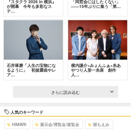
『スタクラ 2026 in 横浜』
「同窓会にはしたくない」
が開幕 今年も多彩なス
――15年ぶりに集う「第…
テ…
石井琢磨「人生の宝物にな
横内謙介×みょんふぁ×糸あ
るように」 初披露曲やレ
やつり人形一糸座 創作
ア…
人…
さらに読み込む
人気のキーワード
HIMARI
展示会/博覧会/展覧会
堀ちえみ