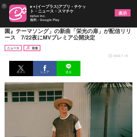
×
e＋(イープラス)アプリ - チケッ
ト・ニュース・スマチケ
表示
eplus inc.
無料 - Google Play
平井 大「2022 夏の高校野球応援ソング/『熱闘甲子
園』テーマソング」の新曲「栄光の扉」が配信リリ
ース 7/22夜にMVプレミア公開決定
ニュース
音楽
2022.7.18
ポスト
シェア
送る