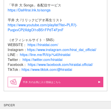
「平井 大 Songs」各配信サービス
https://DaiHirai.lnk.to/songs
平井 大 /リリックビデオ再生リスト
https://www.youtube.com/playlist?list=PLR7j-
PuqjxvCP2XdgOl1oBS1FPdT4FjmF
（オフィシャルサイト・SNS）
WEBSITE：
https://hiraidai.com/
Instagram：
https://www.instagram.com/hirai_dai_official/
LINE：
https://line.me/R/ti/p/%40hiraidai
Twitter：
https://twitter.com/hiraidai
Facebook：
https://www.facebook.com/hiraidai.official/
TikTok：
https://www.tiktok.com/@hiraidai
平井 大のお気に入り登録はこちら
SPICER