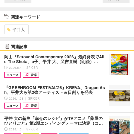
関連キーワード
平井大
関連記事
岡山『Setouchi Contemporary 2026』最終発表でAil
e The Shota、a子、平井 大、又吉直樹（朗読）…
2026.8.4 ｜ SPICER
ニュース
音楽
『GREENROOM FESTIVAL’26』KREVA、Dragon As
h、平井大ら第2弾アーティスト＆日割りを発表
2026.1.28 ｜ SPICER
ニュース
音楽
平井 大の新曲「幸せのレシピ」がTVアニメ『薬屋の
ひとりごと』第2期エンディングテーマに決定（コ…
2025.1.5 ｜ SPICER