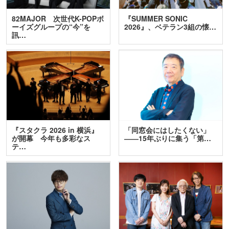
82MAJOR 次世代K-POPボ
『SUMMER SONIC
ーイズグループの“今”を
2026』、ベテラン3組の懐…
訊…
『スタクラ 2026 in 横浜』
「同窓会にはしたくない」
が開幕 今年も多彩なス
――15年ぶりに集う「第…
テ…