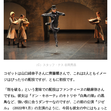
（C）スタッフ・テス 谷岡秀昌
コゼットは山口緋奈子さんに齊藤耀さんで、これは2人ともイメー
ジはぴったりの配役ですが、ともに初役です。
「殻を破る」という意味での配役はファンティーヌの馳麻弥さん
ですね。彼女は『ドン・キホーテ』のキトリや『白鳥の湖』の黒
鳥など、強い役に合うダンサーなのですが、この前の公演『ジゼ
ル』（2022年1月）の主演のように、今回も彼女の中にはちょっと