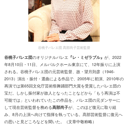
谷桃子バレエ団 髙部尚子芸術監督
谷桃子バレエ団
のオリジナルバレエ
『レ・ミゼラブル』
が、2022
年8月10日・11日、メルパルクホール東京にて、12年振りに上演
される。谷桃子バレエ団の元芸術監督、故・望月則彦（1946-
2013）演出・振付・選曲による作品で、2005年に初演、2010年の
再演では第65回文化庁芸術祭舞踊部門大賞を受賞したバレエ団の
宝だ。しかし振付家が故人となったことなどから「もう再演は不
可能では」といわれていたこの作品を、バレエ団の元ダンサーに
して現在芸術監督を務める
髙部尚子
が、このほど復元に取り組
み、8月の上演へ向けて指揮を執っている。髙部芸術監督に復元へ
の思いと見どころなどを聞いた。（文章中敬称略）