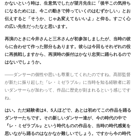
かないという時は、生意気でしたが望月先生に「後半この気持ち
になるためには、今この動きで持っていくのはむずかしい」とお
伝えすると「そうか、じゃあ変えてもいいよ」と仰る。すごく心
の広い先生だったなと思います。
再演のときに今井さんと三木さんが初参加しましたが、当時の彼
らに合わせて作った部分もあります。彼らは今回もそれぞれの役
に再挑戦しますから、再演時の振付はかなり忠実に踊られるので
はないでしょうか。
――ダンサーの個性や思いも尊重してくれたのですね。髙部監督
が新たに振り起した『レ・ミゼラブル』に当時を知る経験者に若
いダンサーらが加わって、作品に歴史が刻まれるという感じです
ね。
はい。ただ経験者は4、5人ほどで、あとは初めてこの作品を踊る
ダンサーたちです。その新しいダンサー達が、今の時代の中で
『レ・ミゼラブル』という時代ものの作品を、当時の時代感覚を
思いながら踊るのはなかなか難しいでしょう。ですから今の時代