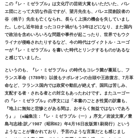
この『レ・ミゼラブル』は文化庁の芸術大賞もいただいた、バレ
エ団にとって大切な作品ですが、望月先生も、バレエ団創設者の
谷（桃子）先生も亡くなられ、長らく上演の機会を失していまし
た。しかし近年始まったコロナ禍がもう3年ほどになり、また国内
で政治を含めいろいろな問題や事件が起こったり、世界でもウク
ライナが侵略されたりするなど、今の時代はヴィクトル・ユーゴ
ーが『レ・ミゼラブル』を書いた時代とリンクするものがあるな
と感じていました。
というのも、『レ・ミゼラブル』の時代もコレラ菌が蔓延し、フ
ランス革命（1789年）以後もナポレオンの台頭や王政復古、7月革
命など、フランス国内では政変や動乱が絶えず、国民は苦しみ、
支配する者・される者との対立もあったわけです。またユーゴー
の『レ・ミゼラブル』の序文には「本書のごとき性質の訳書も、
『地上に無知と悲惨とがある間は、おそらく無益ではないであろ
う』」（※編集注：『レ・ミゼラブル（一）』序文／岩波文庫／豊
島与志雄:訳／1987（昭和62）年4月16日改版第1刷発行）という
ようなことが書かれており、予言のような言葉だとも感じまし