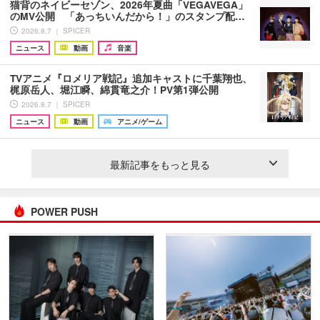
猫背のネイビーセゾン、2026年夏曲「VEGAVEGA」
のMV公開 「あっちいんだから！」のスタンプ配…
2026.8.7 ｜ SPICER
ニュース
動画
音楽
TVアニメ『ロメリア戦記』追加キャストに千葉翔也、
梶原岳人、堀江瞬、綿貫竜之介！PV第1弾公開
2026.8.7 ｜ SPICER
ニュース
動画
アニメ/ゲーム
最新記事をもっと見る
POWER PUSH