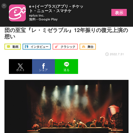
×
e＋(イープラス)アプリ - チケッ
ト・ニュース・スマチケ
表示
eplus inc.
無料 - Google Play
谷桃子バレエ団 髙部尚子芸術監督に聞く～バレエ
団の至宝『レ・ミゼラブル』12年振りの復元上演の
想い
動画
インタビュー
クラシック
舞台
2022.7.31
ポスト
シェア
送る