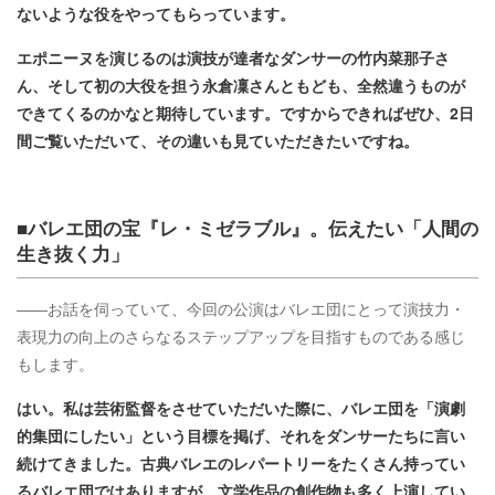
ないような役をやってもらっています。
エポニーヌを演じるのは演技が達者なダンサーの竹内菜那子さ
ん、そして初の大役を担う永倉凜さんともども、全然違うものが
できてくるのかなと期待しています。ですからできればぜひ、2日
間ご覧いただいて、その違いも見ていただきたいですね。
■バレエ団の宝『レ・ミゼラブル』。伝えたい「人間の
生き抜く力」
――お話を伺っていて、今回の公演はバレエ団にとって演技力・
表現力の向上のさらなるステップアップを目指すものである感じ
もします。
はい。私は芸術監督をさせていただいた際に、バレエ団を「演劇
的集団にしたい」という目標を掲げ、それをダンサーたちに言い
続けてきました。古典バレエのレパートリーをたくさん持ってい
るバレエ団ではありますが、文学作品の創作物も多く上演してい