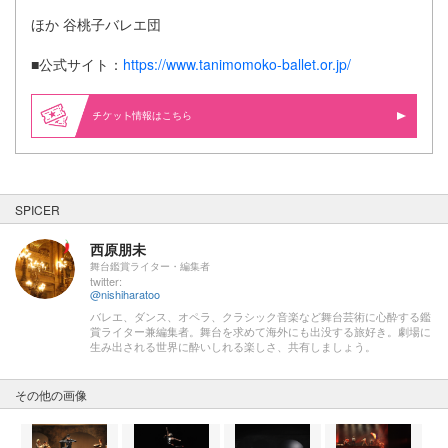
ほか 谷桃子バレエ団
■公式サイト：
https://www.tanimomoko-ballet.or.jp/
情報はこちら
SPICER
西原朋未
舞台鑑賞ライター・編集者
twitter:
@nishiharatoo
バレエ、ダンス、オペラ、クラシック音楽など舞台芸術に心酔する鑑
賞ライター兼編集者。舞台を求めて海外にも出没する旅好き。劇場に
生み出される世界に酔いしれる楽しさ、共有しましょう。
その他の画像