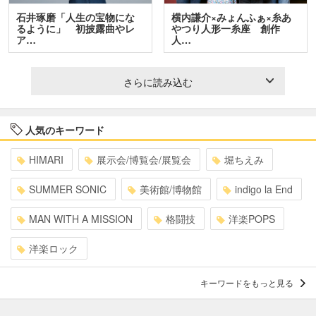
石井琢磨「人生の宝物にな
横内謙介×みょんふぁ×糸あ
るように」 初披露曲やレ
やつり人形一糸座 創作
ア…
人…
さらに読み込む
人気のキーワード
HIMARI
展示会/博覧会/展覧会
堀ちえみ
SUMMER SONIC
美術館/博物館
indigo la End
MAN WITH A MISSION
格闘技
洋楽POPS
洋楽ロック
キーワードをもっと見る