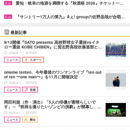
愛知・岐阜の地酒を満喫する『秋酒祭 2026』チケット一…
4
位
『サントリー1万人の第九』Aぇ! groupの佐野晶哉が合唱…
5
位
最新記事
9/13開催『SATO presents 高校野球女子選抜vsイチ
ロー選抜 KOBE CHIBEN』に習志野高校吹奏楽部と…
2026.8.7 ｜ SPICER
ニュース
スポーツ
omeme tenten、今年最後のワンマンライブ『ten out
of ten 〜one man〜』を11月に開催決定
2026.8.7 ｜ SPICER
ニュース
音楽
岡田利規（作・演出）「5人の俳優が素晴らしいで
す」～『映画を撮りたいゾンビの演劇』が開幕し、…
2026.8.7 ｜ SPICER
ニュース
舞台