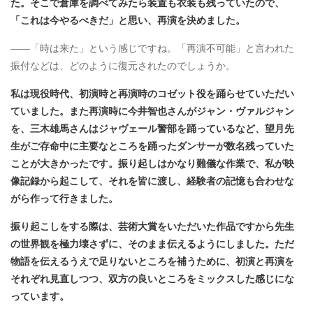
た。そこで倉庫を調べてみたら装置も衣装も残っていたので、
「これは今やるべきだ」と思い、再演を決めました。
――「時は来た」という感じですね。「再演不可能」と言われた
振付などは、どのように復元されたのでしょうか。
私は現役時代、初演時と再演時のコゼット役を踊らせていただい
ていました。また再演時に今井智也さんがジャン・ヴァルジャン
を、三木雄馬さんはジャヴェール警部を踊っているなど、望月先
生がご存命中に主要なところを踊ったダンサーが数名残っていた
ことが大きかったです。振り起しはかなり難儀な作業で、私が映
像記録から起こして、それを皆に渡し、経験者の記憶も合わせな
がら作って行きました。
振り起こしをする際は、芸術大賞をいただいた作品ですから先生
の世界観を極力壊さずに、そのまま伝えるようにしました。ただ
物語を伝えるうえで足りないところを補うために、初演と再演を
それぞれ見直しつつ、双方の良いところをミックスした感じにな
っています。