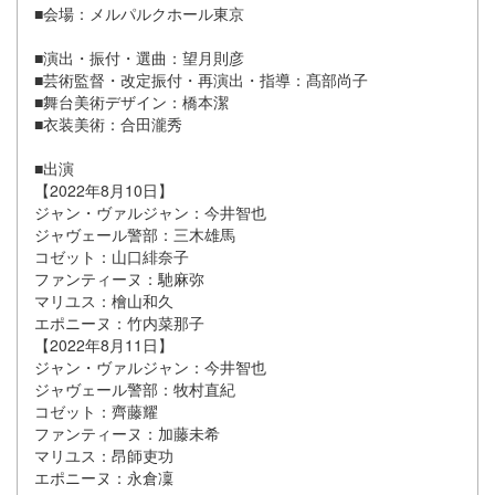
■会場：メルパルクホール東京
■演出・振付・選曲：望月則彦
■芸術監督・改定振付・再演出・指導：髙部尚子
■舞台美術デザイン：橋本潔
■衣装美術：合田瀧秀
■出演
【2022年8月10日】
ジャン・ヴァルジャン：今井智也
ジャヴェール警部：三木雄馬
コゼット：山口緋奈子
ファンティーヌ：馳麻弥
マリユス：檜山和久
エポニーヌ：竹内菜那子
【2022年8月11日】
ジャン・ヴァルジャン：今井智也
ジャヴェール警部：牧村直紀
コゼット：齊藤耀
ファンティーヌ：加藤未希
マリユス：昂師吏功
エポニーヌ：永倉凜