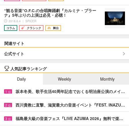
“観る音楽”O.F.C.の合唱舞踊劇『カルミナ・ブラー
ナ』5年ぶりの上演は必見・必聴！
2018.6.4 ｜ SPICER
コラム
クラシック
舞台
関連サイト
公式サイト
人気記事ランキング
Daily
Weekly
Monthly
坂本冬美、歌手生活40周年記念でおくる明治座公演のメイ…
1
位
西川貴教に直撃、滋賀最大の音楽イベント『FEST. INAZU…
2
位
福島最大級の音楽フェス『LIVE AZUMA 2026』無料で楽…
3
位