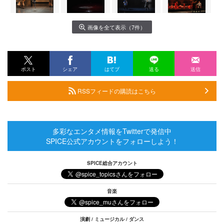
画像を全て表示（7件）
ポスト
シェア
はてブ
送る
送信
RSSフィードの購読はこちら
多彩なエンタメ情報をTwitterで発信中
SPICE公式アカウントをフォローしよう！
SPICE総合アカウント
音楽
演劇 / ミュージカル / ダンス