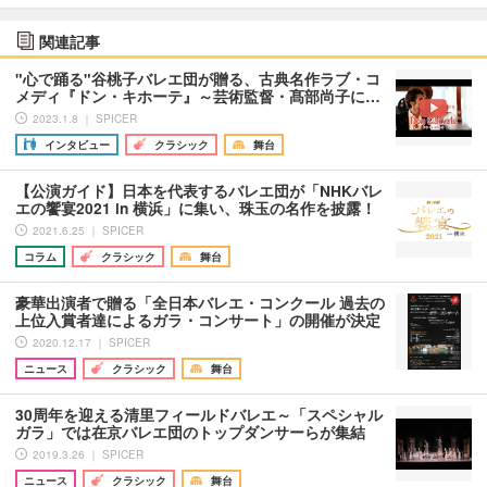
関連記事
"心で踊る"谷桃子バレエ団が贈る、古典名作ラブ・コ
メディ『ドン・キホーテ』～芸術監督・髙部尚子に…
2023.1.8 ｜ SPICER
インタビュー
クラシック
舞台
【公演ガイド】日本を代表するバレエ団が「NHKバレ
エの饗宴2021 in 横浜」に集い、珠玉の名作を披露！
2021.6.25 ｜ SPICER
コラム
クラシック
舞台
豪華出演者で贈る「全日本バレエ・コンクール 過去の
上位入賞者達によるガラ・コンサート」の開催が決定
2020.12.17 ｜ SPICER
ニュース
クラシック
舞台
30周年を迎える清里フィールドバレエ～「スペシャル
ガラ」では在京バレエ団のトップダンサーらが集結
2019.3.26 ｜ SPICER
ニュース
クラシック
舞台