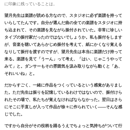
に印象に残っていることは。
望月先生は楽譜が読める方なので、スタジオに必ず楽譜を持って
いらしてたんです。自分が選んだ曲の全ての楽譜をスタジオに持
ち込まれて、その楽譜を見ながら振付されていた。非常に珍しい
タイプの振付家だったのではないでしょうか。私も振付をします
が、音楽を聴いてあらかじめ振付を考えて、紙にかくなり覚える
なりして振付を渡すのですが、望月先生は本当に楽譜だけ持って
来る。楽譜を見て「うーん」って考え、「はい、じゃこうやって
みて」と。ダンサーもその雰囲気を汲み取りながら動くと「あ、
それいいね」と。
だからすごく、一緒に作品をつくっているという感覚がありまし
た。ただ先生は振りを記憶しているわけではないので、振付けら
れたその場で、私たちが覚えなければならなかった。翌日はさら
にそこに手直しが入って作品が徐々に作られていく――そんな感
じでした。
ですから自分がその役柄を踊るうえでちょっと気持ちがついて行