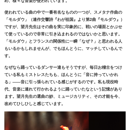
め、様々な音楽が使われています。
使われている曲の中で一番有名なものの一つが、スメタナ作曲の
「モルダウ」（連作交響詩『わが祖国』より第2曲『モルダウ』）
ですが、望月先生はその曲を実に印象的に、戦いの場面とかぶせ
て使っているので非常に引き込まれるのではないかと思います。
「モルダウ」とフランスの関係性に一瞬「なぜ？」と思われる人
もいるかもしれませんが、でもほんとうに、マッチしているんで
す。
なぜなら踊っているダンサー達もそうですが、毎日お稽古をつけ
ている私もミストレスたちも、ほんとうに「音に持っていかれ
る」――音に引っ張られている感じがするのです。私も現役時
代、音楽に連れて行かれるように踊っていたなという記憶があり
ます。望月先生の選曲の妙、ミュージカリティ、その才能を今、
改めてひしひしと感じています。