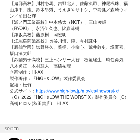
【鬼邪高校】川村壱馬、吉野北人、佐藤流司、神尾楓珠、福
山康平、龍、鈴木昂秀、うえきやサトシ、中島健／森崎ウィ
ン／前田公輝
【瀬ノ門工業高校】中本悠太（NCT）、三山凌輝
（RYOKI）、永沼伊久也、比嘉涼樹
【鎌坂高校】藤原樹、岡宏明
【江罵羅商業高校】長谷川慎、陣、今村謙斗
【鳳仙学園】塩野瑛久、葵揚、小柳心、荒井敦史、堀夏喜、
坂口涼太郎
【鈴蘭男子高校】三上ヘンリー大智 板垣瑞生 時任勇気
八木勇征 木村慧人 高橋祐理
企画制作：HI-AX
製作著作：『HiGH&LOW』製作委員会
配給：松竹
公式サイト：
https://www.high-low.jp/movies/theworst-x/
（C）2022「HiGH&LOW THE WORST X」製作委員会（C）
髙橋ヒロシ(秋田書店) HI-AX
SPICER