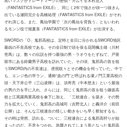
黒いマスクがトレードマークの密偵・カムイを木村慧人
（FANTASTICS from EXILE）、同じく2年で強さが頭一つ抜きん
出ている瀬田完介を高橋祐理（FANTASTICS from EXILE）がそれ
ぞれ演じる。また、鳳仙学園で「次の鳳仙を背負う」ともいわれ
るモンジ役で堀夏喜（FANTASTICS from EXILE）が出演する。
SWORDの「O」鬼邪高校は、定時と全日に分かれるSWORD地区
最凶の不良高校である。その全日制で頭を張る花岡楓士雄（川村
壱馬）は、数々の伝説を持つ最強の男・ラオウをたずねて、戸亜
留市にある鈴蘭男子高校を訪れていた。その頃、鬼邪高の首を狙
うSWORD内の不良達は、虎視眈々とその機会を伺っていた。中で
も、エンジ色の学ラン、通称“血の門”と呼ばれる瀬ノ門工業高校の
頭・天下井公平（三山凌輝）は、須嵜亮（中本悠太）という最強
の男の力を手に入れ、さらには、同じく鬼邪高の首を狙う鎌坂高
校と江罵羅商業高校を傘下に加え、「三校連合」を築き、その勢
力を拡大していく。鬼邪高の高城司（吉野北人）と轟洋介（前田
公輝）は、そんな三校連合の怪しい動きをいち早く察知するも、
その時は突然、訪れる。ついに、三校連合による鬼邪高狩りが始
まったのだ。不意をつかれ、急襲されてしまう形となった鬼邪高