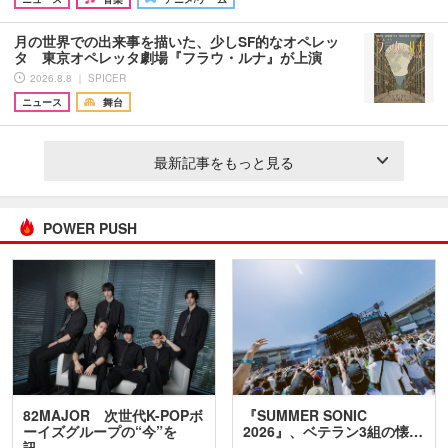
月の世界での出来事を描いた、少しSF的なオペレッ
タ 東京オペレッタ劇場『フラウ・ルナ』が上演
2026.8.8 ｜ SPICER
ニュース
舞台
最新記事をもっと見る
POWER PUSH
82MAJOR 次世代K-POPボ
『SUMMER SONIC
ーイズグループの“今”を
2026』、ベテラン3組の懐…
訊…