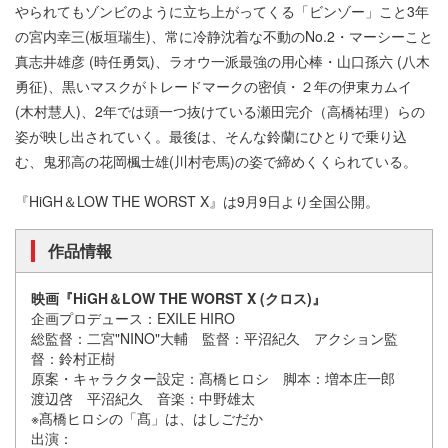
やられてもゾンビのように立ち上がってくる「ビンゾー」こと3年
の宮内幸三(板垣瑞生)、常に冷静沈着な不動のNo.2・マーシーこと
真志井雄彦 (時任勇気)、ラオウ一派最強の用心棒・山口孫六 (八木
勇征)、黒いマスクがトレードマークの密偵・２年の伊東カムイ
(木村慧人)、2年では頭一つ抜けている瀬田完介（高橋祐理）らの
姿が映し出されていく。最後は、そんな鈴蘭にひとりで乗り込
む、鬼邪高の花岡楓士雄(川村壱馬)の姿で締めくくられている。
『HiGH＆LOW THE WORST X』は9月9日より全国公開。
作品情報
映画『HiGH＆LOW THE WORST X (クロス)』
企画プロデュース：EXILE HIRO
総監督：二宮"NINO"大輔 監督：平沼紀久 アクション監
督：鈴村正樹
原案・キャラクター設定：髙橋ヒロシ 脚本：増本庄一郎
渡辺啓 平沼紀久 音楽：中野雄太
※髙橋ヒロシの「髙」は、はしごだか
出演：