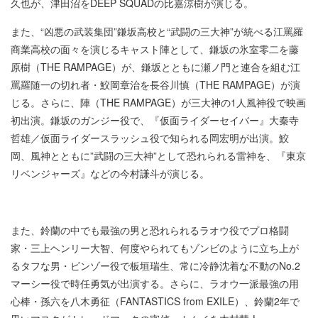
久也が、津田沼をDEEP SQUADの比嘉涼樹が演じる。
また、“凶悪の武装集団”鎌坂高校と“武闘の三大神”が統べる江罵羅
商業高校の面々を演じるキャスト陣として、鎌坂の氷室零二を藤
原樹（THE RAMPAGE）が、鎌坂とともに瀬ノ門と連合を組む江
罵羅随一の切れ者・鮫岡章治を長谷川慎（THE RAMPAGE）が演
じる。さらに、陣（THE RAMPAGE）が三大神の1人風神役で映画
初出演。鎌坂のガンジー役で、『仮面ライダーセイバー』大秦寺
哲雄／仮面ライダースラッシュ役で知られる岡宏明が出演。鮫
岡、風神とともに”武闘の三大神”として恐れられる雷神を、『東京
リベンジャーズ』などの今村謙斗が演じる。
また、鈴蘭の中でも最強の男と恐れられるラオウ役でプロ格闘
家・三上ヘンリー大智、何度やられてもゾンビのように立ち上が
るタフな男・ビンゾー役で板垣瑞生、常に冷静沈着な不動のNo.2
マーシー役で時任勇気が出演する。さらに、ラオウ一派最強の用
心棒・孫六を八木勇征（FANTASTICS from EXILE）、鈴蘭2年で