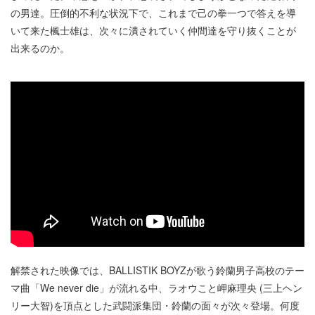
の男達。圧倒的不利な状況下で、これまで己の拳一つで答えを導
いて来た楓士雄は、次々に潰されていく仲間達を守り抜くことが
出来るのか。
解禁された映像では、BALLISTIK BOYZが歌う鈴蘭男子高校のテー
マ曲「We never die」が流れる中、ラオウこと岬麻理央 (三上ヘン
リー大智)を頂点とした武闘派集団・鈴蘭の面々が次々登場。何度