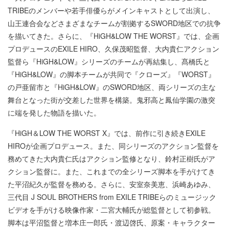
TRIBEのメンバーや若手俳優らがメインキャストとして出演し、
山王連合会などさまざまなチームが割拠するSWORD地区での抗争
を描いてきた。さらに、『HiGH&LOW THE WORST』では、企画
プロデュースのEXILE HIRO、久保茂昭監督、大内貴仁アクション
監督ら『HiGH&LOW』シリーズのチームが再結集し、髙橋氏と
『HiGH&LOW』の脚本チームが共同で『クローズ』『WORST』
の戸亜留市と『HiGH&LOW』のSWORD地区、両シリーズの主な
舞台となった街が交差した世界を構築。鬼邪高と鳳仙学園の激突
に端を発した物語を描いた。
『HiGH＆LOW THE WORST X』では、前作に引き続きEXILE
HIROが企画プロデュース。また、同シリーズのアクション監督を
務めてきた大内貴仁氏はアクション監修となり、鈴村正樹氏がア
クション監督に。また、これまでの全シリーズ脚本を手がけてき
た平沼紀久が監督を務める。さらに、安室奈美恵、浜崎あゆみ、
三代目 J SOUL BROTHERS from EXILE TRIBEらのミュージック
ビデオを手がける映像作家・二宮大輔氏が総監督として初参戦。
脚本は平沼監督と増本庄一郎氏・渡辺啓氏、原案・キャラクター