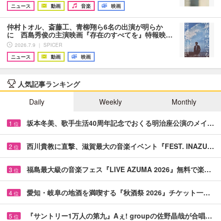
ニュース
動画
音楽
映画
仲村トオル、斎藤工、青柳翔ら6名の出演が明らか
に 西島秀俊の主演映画『存在のすべてを』特報映…
2026.7.9 ｜ SPICER
ニュース
動画
映画
人気記事ランキング
Daily
Weekly
Monthly
坂本冬美、歌手生活40周年記念でおくる明治座公演のメイ…
1
位
西川貴教に直撃、滋賀最大の音楽イベント『FEST. INAZU…
2
位
福島最大級の音楽フェス『LIVE AZUMA 2026』無料で楽…
3
位
愛知・岐阜の地酒を満喫する『秋酒祭 2026』チケット一…
4
位
『サントリー1万人の第九』Aぇ! groupの佐野晶哉が合唱…
5
位