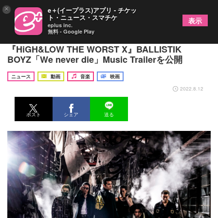
×
e＋(イープラス)アプリ - チケッ
ト・ニュース・スマチケ
表示
eplus inc.
無料 - Google Play
最強の男・ラオウ率いる鈴蘭男子高校にフォーカス
『HiGH&LOW THE WORST X』BALLISTIK
BOYZ「We never die」Music Trailerを公開
ニュース
動画
音楽
映画
2022.8.12
ポスト
シェア
送る