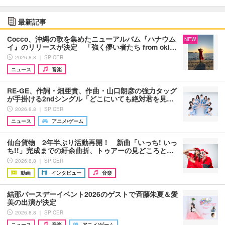
最新記事
Cocco、沖縄の歌を集めたニューアルバム『ハナウム
NEW
イ』のリリースが決定 「強く儚い者たち from oki…
2026.8.8 ｜ SPICER
ニュース
音楽
RE-GE、作詞・畑亜貴、作曲・山口朗彦の強力タッグ
が手掛ける2ndシングル「どこにいても絶対君を見…
2026.8.8 ｜ SPICER
ニュース
アニメ/ゲーム
仙台貨物 2年半ぶり活動再開！ 新曲「いっち! いっ
ち!!」完成までの紆余曲折、トゥアーの見どころと…
2026.8.8 ｜ SPICER
動画
インタビュー
音楽
結那バースデーイベント2026のゲストで斉藤朱夏＆愛
美の出演が決定
2026.8.8 ｜ SPICER
ニュース
音楽
アニメ/ゲーム