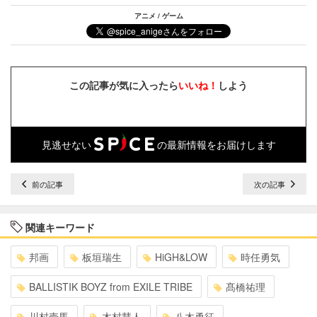
アニメ / ゲーム
この記事が気に入ったら
いいね！
しよう
見逃せない
の最新情報をお届けします
前の記事
次の記事
関連キーワード
邦画
板垣瑞生
HiGH&LOW
時任勇気
BALLISTIK BOYZ from EXILE TRIBE
髙橋祐理
川村壱馬
木村慧人
八木勇征