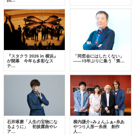
『スタクラ 2026 in 横浜』
「同窓会にはしたくない」
が開幕 今年も多彩なス
――15年ぶりに集う「第…
テ…
石井琢磨「人生の宝物にな
横内謙介×みょんふぁ×糸あ
るように」 初披露曲やレ
やつり人形一糸座 創作
ア…
人…