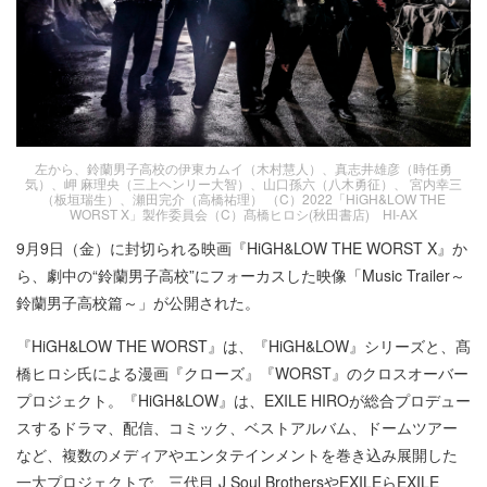
左から、鈴蘭男子高校の伊東カムイ（木村慧人）、真志井雄彦（時任勇
気）、岬 麻理央（三上ヘンリー大智）、山口孫六（八木勇征）、 宮内幸三
（板垣瑞生）、瀬田完介（高橋祐理） （C）2022「HiGH&LOW THE
WORST X」製作委員会（C）髙橋ヒロシ(秋田書店) HI-AX
9月9日（金）に封切られる映画『HiGH&LOW THE WORST X』か
ら、劇中の“鈴蘭男子高校”にフォーカスした映像「Music Trailer～
鈴蘭男子高校篇～」が公開された。
『HiGH&LOW THE WORST』は、『HiGH&LOW』シリーズと、髙
橋ヒロシ氏による漫画『クローズ』『WORST』のクロスオーバー
プロジェクト。『HiGH&LOW』は、EXILE HIROが総合プロデュー
スするドラマ、配信、コミック、ベストアルバム、ドームツアー
など、複数のメディアやエンタテインメントを巻き込み展開した
一大プロジェクトで、三代目 J Soul BrothersやEXILEらEXILE