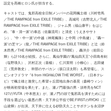
設定を髙橋ヒロシ氏が担当する。
キャストでは、鬼邪高校全日制メンバーの花岡楓士雄（川村壱馬
／THE RAMPAGE from EXILE TRIBE）、高城司（吉野北人／THE
RAMPAGE from EXILE TRIBE）、ジャム男（福山康平）をはじ
め、”泰・清一派”の泰志（佐藤流司）と清史（うえきやサト
シ）、”中・中一派”の中越（神尾楓珠）と中岡（中島健）、”轟一
派”の芝マン（龍／THE RAMPAGE from EXILE TRIBE）と辻（鈴
木昂秀／THE RAMPAGE from EXILE TRIBE）、轟洋介（前田公
輝）ら計10名が続投。さらに、鳳仙学園の“鳳仙四天王”小田島有剣
（塩野瑛久）、沢村正次（葵楊）、仁川英明（小柳心）、志田健
三（荒井敦史）、幹部のサバカン（坂口涼太郎）も再登場し、ス
ピンオフドラマ『6 from HiGH&LOW THE WORST』（日本テレ
ビ）で楓士雄と激突した希望ヶ丘団地出身の基晃（森崎ウィン）
が映画初登場を果たす。また、瀬ノ門最強の男・須嵜亮をNCT
127のYUTA（中本悠太）が、瀬ノ門の頭で鬼邪高を潰すためには
手段を選ばない最悪の男・天下井公平役でBE:FIRSTのRYOKI（三
山凌輝）が出演。天下井に仕える砂防天久ことサボテンを永沼伊